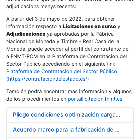
adjudicacions menys recents:
Mostra/Amaga
A partir del 3 de mayo de 2022, para obtener
información respecto a
Licitaciones en curso
y
Mostra/Amaga
Adjudicaciones
ya aprobadas por la Fábrica
Mostra/Amaga
Nacional de Moneda y Timbre - Real Casa de la
Moneda, puede acceder al perfil del contratante del
a FNMT-RCM en la Plataforma de Contratación del
Sector Público accediendo en el siguiente link:
Plataforma de Contratación del Sector Público
(https://contrataciondelestado.es/)
También podrá encontrar más información y algunos
de los procedimientos en
portallicitacion.fnmt.es
Pliego condiciones optimización cargas compras firmado
Mostra/Amaga
Acuerdo marco para la fabricación de piezas