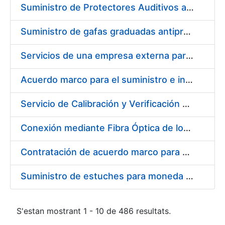
Suministro de Protectores Auditivos a medida para las personas trabajadoras de los Centros de Trabajo de Madrid y Burgos
Suministro de gafas graduadas antiproyecciones para los trabajadores de la FNMT-RCM en los centros de trabajo de Madrid y Burgos
Servicios de una empresa externa para el asesoramiento y resolución de los recursos de alzada que se presentan relacionados con procesos de selección para la FNMT-RCM
Acuerdo marco para el suministro e instalación de persianas, estores y otros complementos
Servicio de Calibración y Verificación Externa de los Equipos de Medición del Servicio de Prevención de la FNMT-RCM
Conexión mediante Fibra Óptica de los Centros de Proceso de Datos (CPDs) de las sedes de la FNMT-RCM de Burgos y Madrid
Contratación de acuerdo marco para el Suministro de Material de Electricidad para la Fábrica Nacional de Moneda y Timbre-Real Casa de la Moneda en su centro de trabajo de Burgos
Suministro de estuches para moneda de 30 €
S'estan mostrant 1 - 10 de 486 resultats.