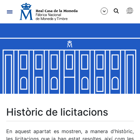
Navegació
Mostra/Amaga
Mostra/Amaga
Mostra/Amaga
Mostra/Amaga
Mostra/Amaga
Històric de licitacions
Mostra/Amaga
En aquest apartat es mostren, a manera d'històric,
les licitacions que ja han estat resoltes, així com les