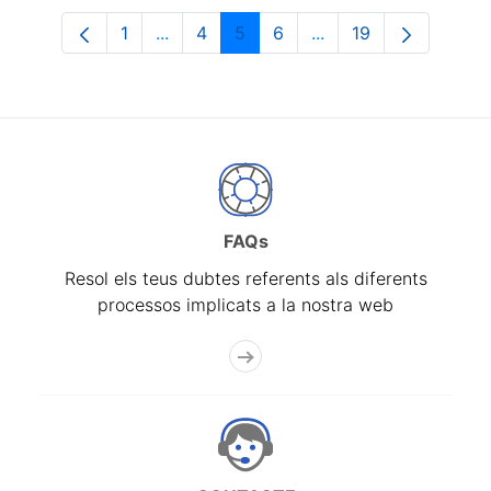
1
...
4
5
6
...
19
Pàgina
Pàgines intermèdies Utilitzeu TAB per n
Pàgina
Pàgina
Pàgina
Pàgines intermèdies 
Pàgina
FAQs
Resol els teus dubtes referents als diferents
processos implicats a la nostra web