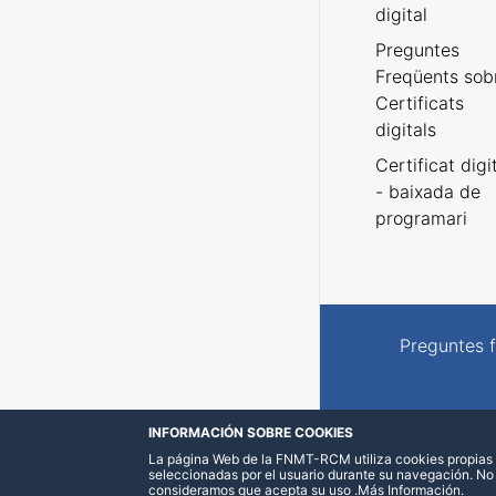
digital
Preguntes
Freqüents sob
Certificats
digitals
Certificat digi
- baixada de
programari
Preguntes 
INFORMACIÓN SOBRE COOKIES
La página Web de la FNMT-RCM utiliza cookies propias y
seleccionadas por el usuario durante su navegación. No
consideramos que acepta su uso
.
Más Información
.