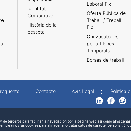
Laboral Fix
Identitat
Oferta Pública de
Corporativa
re
Treball / Treball
Història de la
Fix
pesseta
Convocatóries
tal
per a Places
Temporals
Borses de treball
freqüents
Contacte
Avís Legal
Política d
LinkedIn
Facebook
WhatsApp
 de terceros para facilitar la navegación por la página web así como almacenar 
 empleamos las cookies para almacenar o tratar datos de carácter personal. Si 