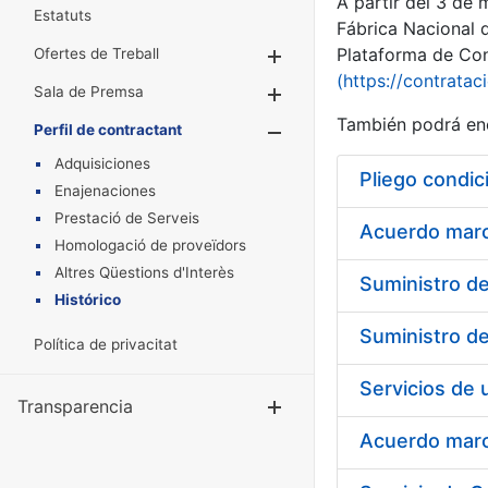
A partir del 3 de
Estatuts
Fábrica Nacional 
Plataforma de Cont
Ofertes de Treball
Mostra/Amaga
(https://contratac
Sala de Premsa
Mostra/Amaga
También podrá enc
Perfil de contractant
Mostra/Amaga
Adquisiciones
Pliego condic
Enajenaciones
Prestació de Serveis
Acuerdo marco
Homologació de proveïdors
Altres Qüestions d'Interès
Histórico
Política de privacitat
Transparencia
Mostra/Amag
Acuerdo marco