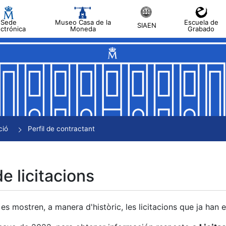
Sede
Museo Casa de la
Escuela de
SIAEN
ectrónica
Moneda
Grabado
a
a
a
a
ció
Perfil de contractant
a
de licitacions
es mostren, a manera d'històric, les licitacions que ja han 