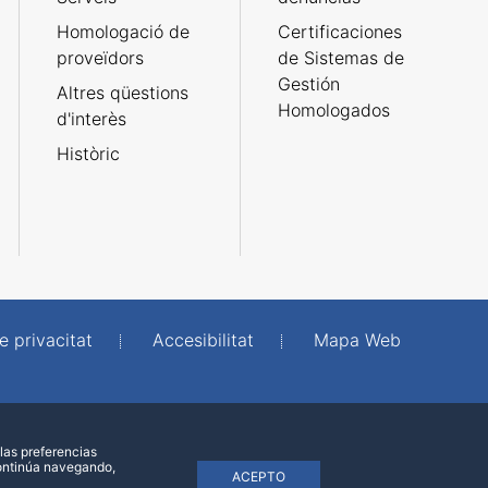
Homologació de
Certificaciones
proveïdors
de Sistemas de
Gestión
Altres qüestions
Homologados
d'interès
Històric
e privacitat
Accesibilitat
Mapa Web
las preferencias
continúa navegando,
ACEPTO