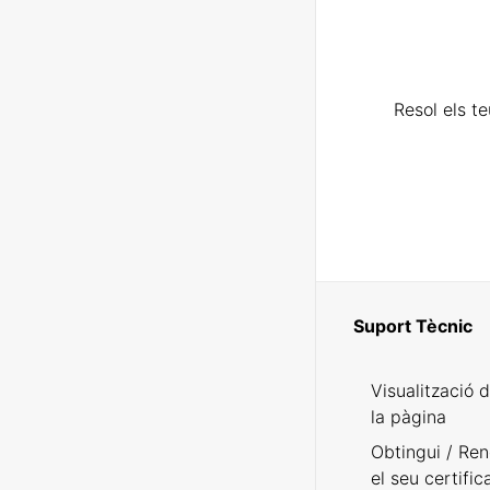
Resol els t
Suport Tècnic
Visualització 
la pàgina
Obtingui / Ren
el seu certific