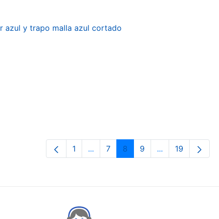
r azul y trapo malla azul cortado
1
...
7
8
9
...
19
Pàgina
Pàgines intermèdies Utilitzeu TAB 
Pàgina
Pàgina
Pàgina
Pàgines intermè
Pàgina