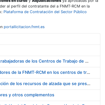
ciones en curso
y
Adjudicaciones
ya aprobadas por la
er al perfil del contratante del a FNMT-RCM en la
k:
Plataforma de Contratación del Sector Público
en
portallicitacion.fnmt.es
Suministro de Protectores Auditivos a medida para las personas trabajadoras de los Centros de Trabajo de Madrid y Burgos
Suministro de gafas graduadas antiproyecciones para los trabajadores de la FNMT-RCM en los centros de trabajo de Madrid y Burgos
Servicios de una empresa externa para el asesoramiento y resolución de los recursos de alzada que se presentan relacionados con procesos de selección para la FNMT-RCM
tores y otros complementos