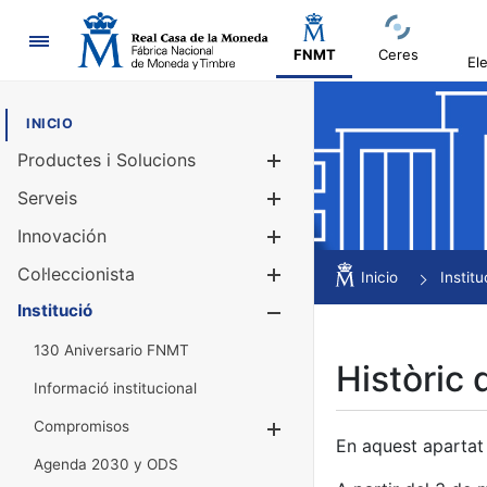
Navegació
FNMT
Ceres
El
INICIO
Productes i Solucions
Mostra/Amag
Serveis
Mostra/Amag
Innovación
Mostra/Amag
Col·leccionista
Mostra/Amag
Inicio
Institu
Institució
Mostra/Amag
130 Aniversario FNMT
Històric 
Informació institucional
Compromisos
Mostra/Amaga
En aquest apartat 
Agenda 2030 y ODS