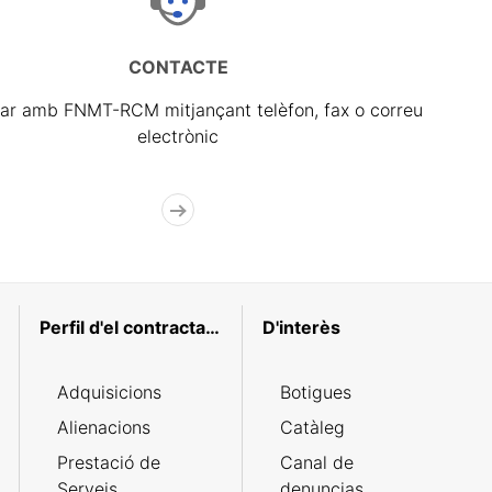
CONTACTE
ar amb FNMT-RCM mitjançant telèfon, fax o correu
electrònic
Perfil d'el contractant
D'interès
Adquisicions
Botigues
Alienacions
Catàleg
Prestació de
Canal de
Serveis
denuncias