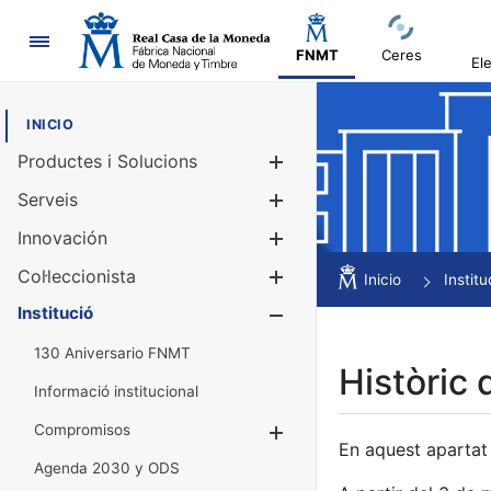
Navegació
FNMT
Ceres
El
INICIO
Productes i Solucions
Mostra/Amag
Serveis
Mostra/Amag
Innovación
Mostra/Amag
Col·leccionista
Mostra/Amag
Inicio
Institu
Institució
Mostra/Amag
130 Aniversario FNMT
Històric 
Informació institucional
Compromisos
Mostra/Amaga
En aquest apartat 
Agenda 2030 y ODS