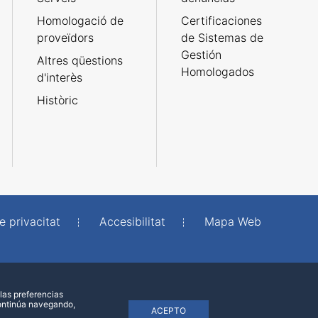
Homologació de
Certificaciones
proveïdors
de Sistemas de
Gestión
Altres qüestions
Homologados
d'interès
Històric
e privacitat
Accesibilitat
Mapa Web
las preferencias
continúa navegando,
ACEPTO