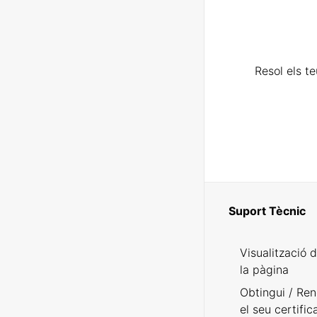
Resol els t
Suport Tècnic
Visualització 
la pàgina
Obtingui / Ren
el seu certific