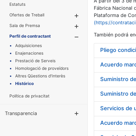
A partir del 3 de
Estatuts
Fábrica Nacional 
Plataforma de Cont
Ofertes de Treball
Mostra/Amaga
(https://contratac
Sala de Premsa
Mostra/Amaga
También podrá enc
Perfil de contractant
Mostra/Amaga
Adquisiciones
Pliego condic
Enajenaciones
Prestació de Serveis
Acuerdo marco
Homologació de proveïdors
Altres Qüestions d'Interès
Histórico
Política de privacitat
Transparencia
Mostra/Amag
Acuerdo marco