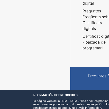
digital
Preguntes
Freqüents sob
Certificats
digitals
Certificat digi
- baixada de
programari
Preguntes 
INFORMACIÓN SOBRE COOKIES
La página Web de la FNMT-RCM utiliza cookies propias y
seleccionadas por el usuario durante su navegación. No
consideramos que acepta su uso
.
Más Información
.