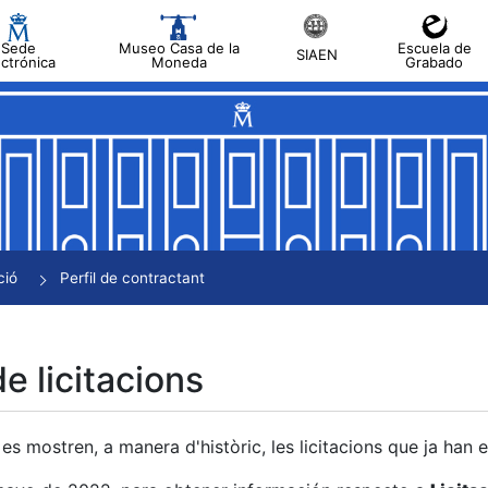
Sede
Museo Casa de la
Escuela de
SIAEN
ectrónica
Moneda
Grabado
a
a
a
a
ció
Perfil de contractant
a
de licitacions
es mostren, a manera d'històric, les licitacions que ja han 