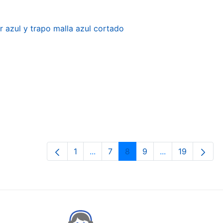
r azul y trapo malla azul cortado
1
...
7
8
9
...
19
Pàgina
Pàgines intermèdies Utilitzeu TAB 
Pàgina
Pàgina
Pàgina
Pàgines intermè
Pàgina