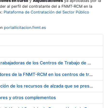
ciones en curso
y
Adjudicaciones
ya aprobadas por la
er al perfil del contratante del a FNMT-RCM en la
k:
Plataforma de Contratación del Sector Público
en
portallicitacion.fnmt.es
Suministro de Protectores Auditivos a medida para las personas trabajadoras de los Centros de Trabajo de Madrid y Burgos
Suministro de gafas graduadas antiproyecciones para los trabajadores de la FNMT-RCM en los centros de trabajo de Madrid y Burgos
Servicios de una empresa externa para el asesoramiento y resolución de los recursos de alzada que se presentan relacionados con procesos de selección para la FNMT-RCM
tores y otros complementos