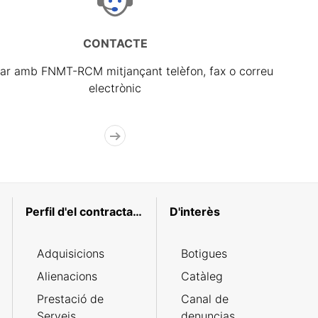
CONTACTE
ar amb FNMT-RCM mitjançant telèfon, fax o correu
electrònic
Perfil d'el contractant
D'interès
Adquisicions
Botigues
Alienacions
Catàleg
Prestació de
Canal de
Serveis
denuncias