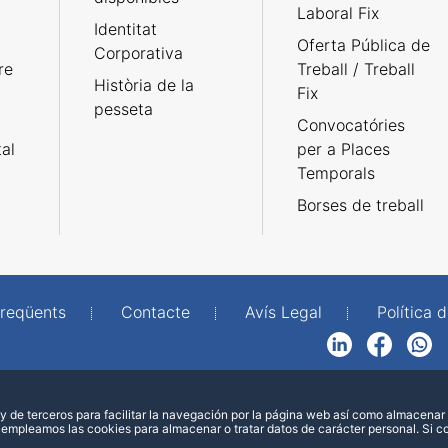
Laboral Fix
Identitat
Oferta Pública de
Corporativa
re
Treball / Treball
Història de la
Fix
pesseta
Convocatóries
tal
per a Places
Temporals
Borses de treball
freqüents
Contacte
Avís Legal
Política d
LinkedIn
Facebook
WhatsApp
 de terceros para facilitar la navegación por la página web así como almacenar 
 empleamos las cookies para almacenar o tratar datos de carácter personal. Si 