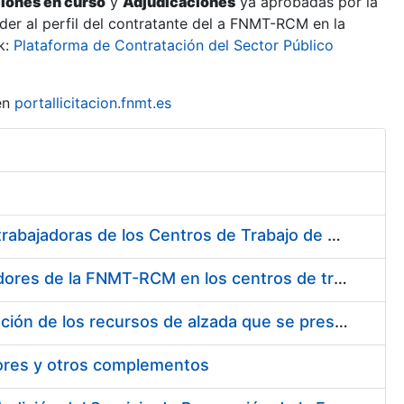
ciones en curso
y
Adjudicaciones
ya aprobadas por la
er al perfil del contratante del a FNMT-RCM en la
k:
Plataforma de Contratación del Sector Público
en
portallicitacion.fnmt.es
Suministro de Protectores Auditivos a medida para las personas trabajadoras de los Centros de Trabajo de Madrid y Burgos
Suministro de gafas graduadas antiproyecciones para los trabajadores de la FNMT-RCM en los centros de trabajo de Madrid y Burgos
Servicios de una empresa externa para el asesoramiento y resolución de los recursos de alzada que se presentan relacionados con procesos de selección para la FNMT-RCM
tores y otros complementos