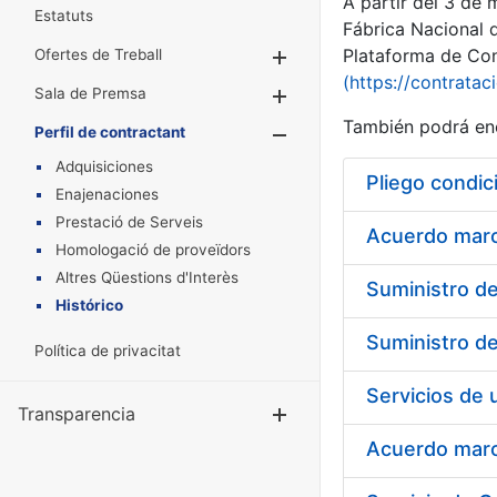
A partir del 3 de
Estatuts
Fábrica Nacional 
Plataforma de Cont
Ofertes de Treball
Mostra/Amaga
(https://contratac
Sala de Premsa
Mostra/Amaga
También podrá enc
Perfil de contractant
Mostra/Amaga
Adquisiciones
Pliego condic
Enajenaciones
Prestació de Serveis
Acuerdo marco
Homologació de proveïdors
Altres Qüestions d'Interès
Histórico
Política de privacitat
Transparencia
Mostra/Amag
Acuerdo marco