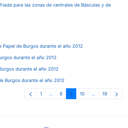
friada para las zonas de centrales de Básculas y de
e Papel de Burgos durante el año 2012
 Burgos durante el año 2012
 Burgos durante el año 2012
 de Burgos durante el año 2012
1
...
8
9
10
...
19
Pàgina
Pàgines intermèdies Utilitzeu TAB p
Pàgina
Pàgina
Pàgina
Pàgines intermè
Pàgina