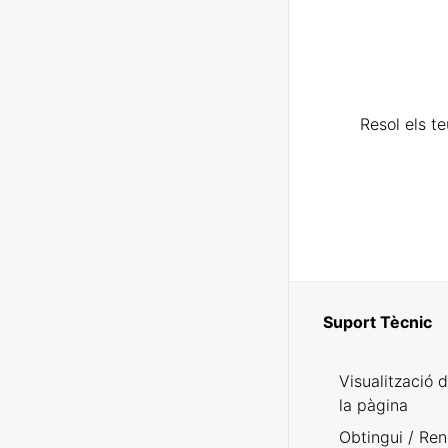
Resol els t
Suport Tècnic
Visualització 
la pàgina
Obtingui / Ren