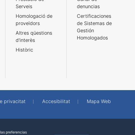
Serveis
denuncias
Homologació de
Certificaciones
proveïdors
de Sistemas de
Gestión
Altres qüestions
Homologados
d'interès
Històric
e privacitat
Accesibilitat
Mapa Web
las preferencias