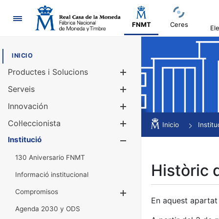
Navegació
FNMT
Ceres
El
INICIO
Productes i Solucions
Mostra/Amag
Serveis
Mostra/Amag
Innovación
Mostra/Amag
Col·leccionista
Mostra/Amag
Inicio
Institu
Institució
Mostra/Amag
130 Aniversario FNMT
Històric 
Informació institucional
Compromisos
Mostra/Amaga
En aquest apartat 
Agenda 2030 y ODS