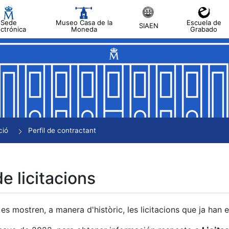
Sede
Museo Casa de la
Escuela de
SIAEN
ectrónica
Moneda
Grabado
a
a
a
a
ció
Perfil de contractant
a
de licitacions
es mostren, a manera d'històric, les licitacions que ja han 