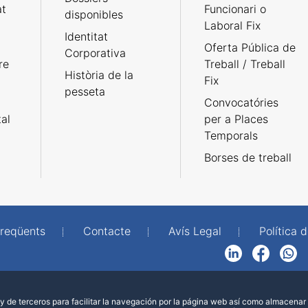
at
Funcionari o
disponibles
Laboral Fix
Identitat
Oferta Pública de
Corporativa
re
Treball / Treball
Història de la
Fix
pesseta
Convocatóries
tal
per a Places
Temporals
Borses de treball
freqüents
Contacte
Avís Legal
Política d
LinkedIn
Facebook
WhatsApp
 de terceros para facilitar la navegación por la página web así como almacenar 