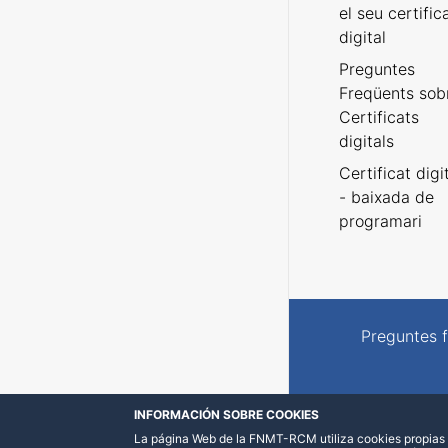
el seu certific
digital
Preguntes
Freqüents sob
Certificats
digitals
Certificat digi
- baixada de
programari
Preguntes 
INFORMACIÓN SOBRE COOKIES
La página Web de la FNMT-RCM utiliza cookies propias y