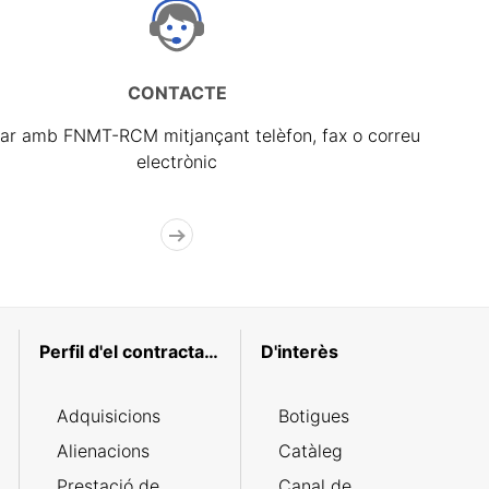
CONTACTE
ar amb FNMT-RCM mitjançant telèfon, fax o correu
electrònic
Perfil d'el contractant
D'interès
Adquisicions
Botigues
Alienacions
Catàleg
Prestació de
Canal de