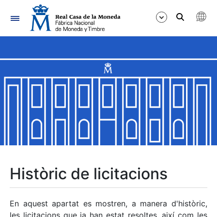
Navegació
Mostra/Amaga
Mostra/Amaga
Mostra/Amaga
Mostra/Amaga
Mostra/Amaga
Històric de licitacions
Mostra/Amaga
En aquest apartat es mostren, a manera d'històric,
les licitacions que ja han estat resoltes, així com les