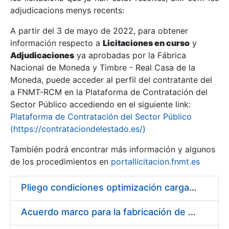
adjudicacions menys recents:
Mostra/Amaga
A partir del 3 de mayo de 2022, para obtener
información respecto a
Licitaciones en curso
y
Mostra/Amaga
Adjudicaciones
ya aprobadas por la Fábrica
Mostra/Amaga
Nacional de Moneda y Timbre - Real Casa de la
Moneda, puede acceder al perfil del contratante del
a FNMT-RCM en la Plataforma de Contratación del
Sector Público accediendo en el siguiente link:
Plataforma de Contratación del Sector Público
(https://contrataciondelestado.es/)
También podrá encontrar más información y algunos
de los procedimientos en
portallicitacion.fnmt.es
Pliego condiciones optimización cargas compras firmado
Mostra/Amaga
Acuerdo marco para la fabricación de piezas