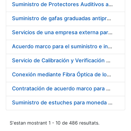
Suministro de Protectores Auditivos a medida para las personas trabajadoras de los Centros de Trabajo de Madrid y Burgos
Suministro de gafas graduadas antiproyecciones para los trabajadores de la FNMT-RCM en los centros de trabajo de Madrid y Burgos
Servicios de una empresa externa para el asesoramiento y resolución de los recursos de alzada que se presentan relacionados con procesos de selección para la FNMT-RCM
Acuerdo marco para el suministro e instalación de persianas, estores y otros complementos
Servicio de Calibración y Verificación Externa de los Equipos de Medición del Servicio de Prevención de la FNMT-RCM
Conexión mediante Fibra Óptica de los Centros de Proceso de Datos (CPDs) de las sedes de la FNMT-RCM de Burgos y Madrid
Contratación de acuerdo marco para el Suministro de Material de Electricidad para la Fábrica Nacional de Moneda y Timbre-Real Casa de la Moneda en su centro de trabajo de Burgos
Suministro de estuches para moneda de 30 €
S'estan mostrant 1 - 10 de 486 resultats.