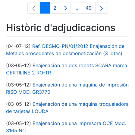
1
2
3
...
49
Pàgina
Pàgina
Pàgina
Pàgines intermèdies Utili
Pàgina
Històric d'adjudicacions
(04-07-12)
Ref. DESMO-PN/01/2012 Enajenación de
Metales procedentes de desmonetización (3 lotes)
(03-05-12)
Enajenación de dos robots SCARA marca
CERTILINE 2 RO-TR
(03-05-12)
Enajenación de una máquina de impresión
RISO MOD. GR3770
(03-05-12)
Enajenación de una máquina troqueladora
de tarjetas LOUDA
(03-05-12)
Enajenación de una impresora OCE Mod.
3165 NC