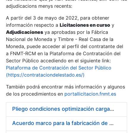
adjudicacions menys recents:
Mostra/Amaga
A partir del 3 de mayo de 2022, para obtener
información respecto a
Licitaciones en curso
y
Mostra/Amaga
Adjudicaciones
ya aprobadas por la Fábrica
Mostra/Amaga
Nacional de Moneda y Timbre - Real Casa de la
Moneda, puede acceder al perfil del contratante del
a FNMT-RCM en la Plataforma de Contratación del
Sector Público accediendo en el siguiente link:
Plataforma de Contratación del Sector Público
(https://contrataciondelestado.es/)
También podrá encontrar más información y algunos
de los procedimientos en
portallicitacion.fnmt.es
Pliego condiciones optimización cargas compras firmado
Mostra/Amaga
Acuerdo marco para la fabricación de piezas