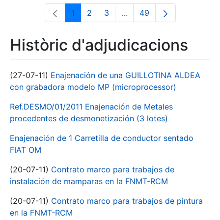
1
2
3
...
49
Pàgina
Pàgina
Pàgina
Pàgines intermèdies Utili
Pàgina
Històric d'adjudicacions
(27-07-11)
Enajenación de una GUILLOTINA ALDEA
con grabadora modelo MP (microprocessor)
Ref.DESMO/01/2011 Enajenación de Metales
procedentes de desmonetización (3 lotes)
Enajenación de 1 Carretilla de conductor sentado
FIAT OM
(20-07-11)
Contrato marco para trabajos de
instalación de mamparas en la FNMT-RCM
(20-07-11)
Contrato marco para trabajos de pintura
en la FNMT-RCM