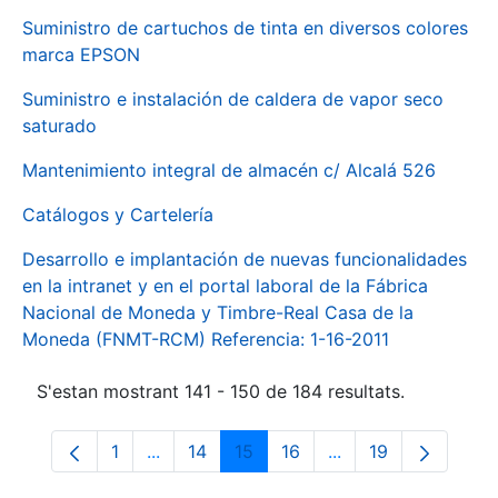
Suministro de cartuchos de tinta en diversos colores
marca EPSON
Suministro e instalación de caldera de vapor seco
saturado
Mantenimiento integral de almacén c/ Alcalá 526
Catálogos y Cartelería
Desarrollo e implantación de nuevas funcionalidades
en la intranet y en el portal laboral de la Fábrica
Nacional de Moneda y Timbre-Real Casa de la
Moneda (FNMT-RCM) Referencia: 1-16-2011
S'estan mostrant 141 - 150 de 184 resultats.
1
...
14
15
16
...
19
Pàgina
Pàgines intermèdies Utilitzeu TAB per na
Pàgina
Pàgina
Pàgina
Pàgines intermèdies
Pàgina