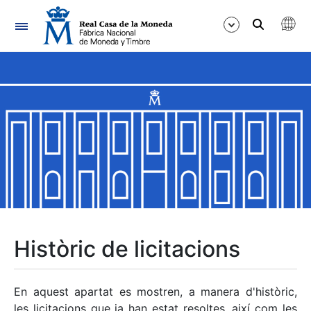
Navegació
Mostra/Amaga
Mostra/Amaga
Mostra/Amaga
Mostra/Amaga
Mostra/Amaga
Històric de licitacions
Mostra/Amaga
En aquest apartat es mostren, a manera d'històric,
les licitacions que ja han estat resoltes, així com les