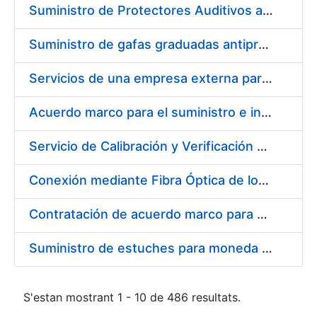
Suministro de Protectores Auditivos a medida para las personas trabajadoras de los Centros de Trabajo de Madrid y Burgos
Suministro de gafas graduadas antiproyecciones para los trabajadores de la FNMT-RCM en los centros de trabajo de Madrid y Burgos
Servicios de una empresa externa para el asesoramiento y resolución de los recursos de alzada que se presentan relacionados con procesos de selección para la FNMT-RCM
Acuerdo marco para el suministro e instalación de persianas, estores y otros complementos
Servicio de Calibración y Verificación Externa de los Equipos de Medición del Servicio de Prevención de la FNMT-RCM
Conexión mediante Fibra Óptica de los Centros de Proceso de Datos (CPDs) de las sedes de la FNMT-RCM de Burgos y Madrid
Contratación de acuerdo marco para el Suministro de Material de Electricidad para la Fábrica Nacional de Moneda y Timbre-Real Casa de la Moneda en su centro de trabajo de Burgos
Suministro de estuches para moneda de 30 €
S'estan mostrant 1 - 10 de 486 resultats.