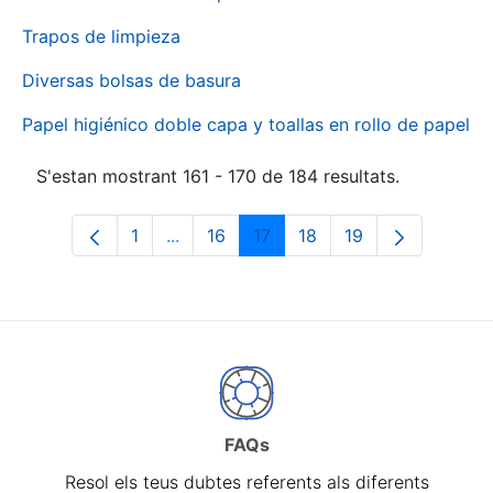
Trapos de limpieza
Diversas bolsas de basura
Papel higiénico doble capa y toallas en rollo de papel
S'estan mostrant 161 - 170 de 184 resultats.
1
...
16
17
18
19
Pàgina
Pàgines intermèdies Utilitzeu TAB per 
Pàgina
Pàgina
Pàgina
Pàgina
FAQs
Resol els teus dubtes referents als diferents