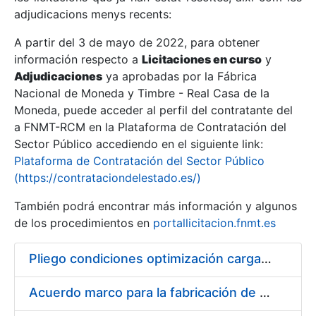
adjudicacions menys recents:
Mostra/Amaga
A partir del 3 de mayo de 2022, para obtener
información respecto a
Licitaciones en curso
y
Mostra/Amaga
Adjudicaciones
ya aprobadas por la Fábrica
Mostra/Amaga
Nacional de Moneda y Timbre - Real Casa de la
Moneda, puede acceder al perfil del contratante del
a FNMT-RCM en la Plataforma de Contratación del
Sector Público accediendo en el siguiente link:
Plataforma de Contratación del Sector Público
(https://contrataciondelestado.es/)
También podrá encontrar más información y algunos
de los procedimientos en
portallicitacion.fnmt.es
Pliego condiciones optimización cargas compras firmado
Mostra/Amaga
Acuerdo marco para la fabricación de piezas