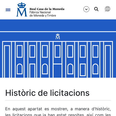
Navegació
Mostra/Amaga
Mostra/Amaga
Mostra/Amaga
Mostra/Amaga
Mostra/Amaga
Històric de licitacions
Mostra/Amaga
En aquest apartat es mostren, a manera d'històric,
les licitacions que ja han estat resoltes, així com les