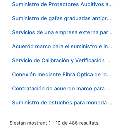
Suministro de Protectores Auditivos a medida para las personas trabajadoras de los Centros de Trabajo de Madrid y Burgos
Suministro de gafas graduadas antiproyecciones para los trabajadores de la FNMT-RCM en los centros de trabajo de Madrid y Burgos
Servicios de una empresa externa para el asesoramiento y resolución de los recursos de alzada que se presentan relacionados con procesos de selección para la FNMT-RCM
Acuerdo marco para el suministro e instalación de persianas, estores y otros complementos
Servicio de Calibración y Verificación Externa de los Equipos de Medición del Servicio de Prevención de la FNMT-RCM
Conexión mediante Fibra Óptica de los Centros de Proceso de Datos (CPDs) de las sedes de la FNMT-RCM de Burgos y Madrid
Contratación de acuerdo marco para el Suministro de Material de Electricidad para la Fábrica Nacional de Moneda y Timbre-Real Casa de la Moneda en su centro de trabajo de Burgos
Suministro de estuches para moneda de 30 €
S'estan mostrant 1 - 10 de 486 resultats.