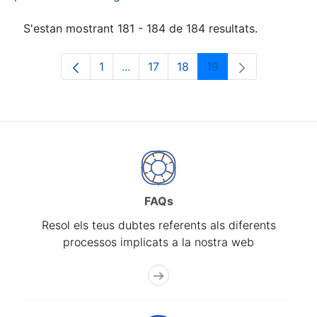
S'estan mostrant 181 - 184 de 184 resultats.
1
...
17
18
19
Pàgina
Pàgines intermèdies Utilitzeu TAB p
Pàgina
Pàgina
Pàgina
FAQs
Resol els teus dubtes referents als diferents
processos implicats a la nostra web