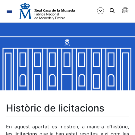
Navegació
Mostra/Amaga
Mostra/Amaga
Mostra/Amaga
Mostra/Amaga
Mostra/Amaga
Històric de licitacions
Mostra/Amaga
En aquest apartat es mostren, a manera d'històric,
les licitacions que ja han estat resoltes, així com les