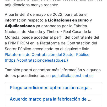
adjudicacions menys recents:
Mostra/Amaga
A partir del 3 de mayo de 2022, para obtener
información respecto a
Licitaciones en curso
y
Mostra/Amaga
Adjudicaciones
ya aprobadas por la Fábrica
Mostra/Amaga
Nacional de Moneda y Timbre - Real Casa de la
Moneda, puede acceder al perfil del contratante del
a FNMT-RCM en la Plataforma de Contratación del
Sector Público accediendo en el siguiente link:
Plataforma de Contratación del Sector Público
(https://contrataciondelestado.es/)
También podrá encontrar más información y algunos
de los procedimientos en
portallicitacion.fnmt.es
Pliego condiciones optimización cargas compras firmado
Mostra/Amaga
Acuerdo marco para la fabricación de piezas