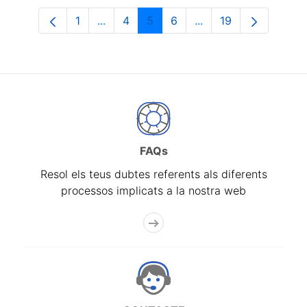
1
...
4
5
6
...
19
Pàgina
Pàgines intermèdies Utilitzeu TAB per n
Pàgina
Pàgina
Pàgina
Pàgines intermèdies 
Pàgina
FAQs
Resol els teus dubtes referents als diferents
processos implicats a la nostra web