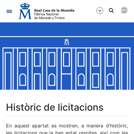
Navegació
Mostra/Amaga
Mostra/Amaga
Mostra/Amaga
Mostra/Amaga
Mostra/Amaga
Històric de licitacions
Mostra/Amaga
En aquest apartat es mostren, a manera d'històric,
les licitacions que ja han estat resoltes, així com les