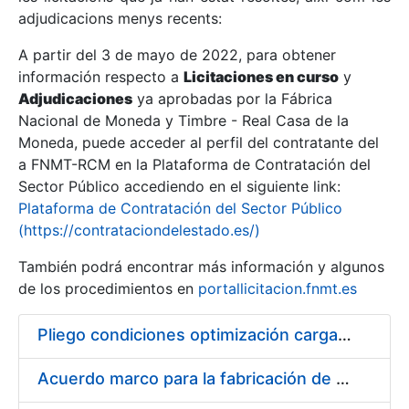
adjudicacions menys recents:
Mostra/Amaga
A partir del 3 de mayo de 2022, para obtener
información respecto a
Licitaciones en curso
y
Mostra/Amaga
Adjudicaciones
ya aprobadas por la Fábrica
Mostra/Amaga
Nacional de Moneda y Timbre - Real Casa de la
Moneda, puede acceder al perfil del contratante del
a FNMT-RCM en la Plataforma de Contratación del
Sector Público accediendo en el siguiente link:
Plataforma de Contratación del Sector Público
(https://contrataciondelestado.es/)
También podrá encontrar más información y algunos
de los procedimientos en
portallicitacion.fnmt.es
Pliego condiciones optimización cargas compras firmado
Mostra/Amaga
Acuerdo marco para la fabricación de piezas