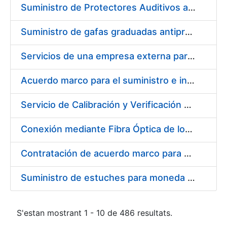
Suministro de Protectores Auditivos a medida para las personas trabajadoras de los Centros de Trabajo de Madrid y Burgos
Suministro de gafas graduadas antiproyecciones para los trabajadores de la FNMT-RCM en los centros de trabajo de Madrid y Burgos
Servicios de una empresa externa para el asesoramiento y resolución de los recursos de alzada que se presentan relacionados con procesos de selección para la FNMT-RCM
Acuerdo marco para el suministro e instalación de persianas, estores y otros complementos
Servicio de Calibración y Verificación Externa de los Equipos de Medición del Servicio de Prevención de la FNMT-RCM
Conexión mediante Fibra Óptica de los Centros de Proceso de Datos (CPDs) de las sedes de la FNMT-RCM de Burgos y Madrid
Contratación de acuerdo marco para el Suministro de Material de Electricidad para la Fábrica Nacional de Moneda y Timbre-Real Casa de la Moneda en su centro de trabajo de Burgos
Suministro de estuches para moneda de 30 €
S'estan mostrant 1 - 10 de 486 resultats.