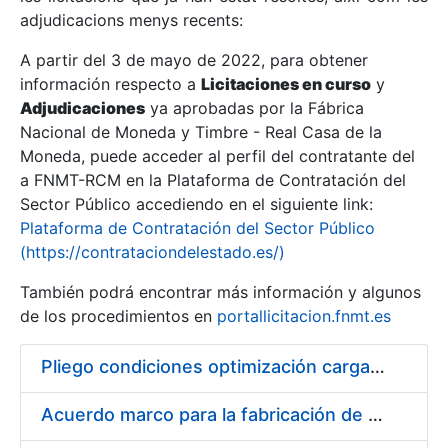
adjudicacions menys recents:
Mostra/Amaga
A partir del 3 de mayo de 2022, para obtener
información respecto a
Licitaciones en curso
y
Mostra/Amaga
Adjudicaciones
ya aprobadas por la Fábrica
Mostra/Amaga
Nacional de Moneda y Timbre - Real Casa de la
Moneda, puede acceder al perfil del contratante del
a FNMT-RCM en la Plataforma de Contratación del
Sector Público accediendo en el siguiente link:
Plataforma de Contratación del Sector Público
(https://contrataciondelestado.es/)
También podrá encontrar más información y algunos
de los procedimientos en
portallicitacion.fnmt.es
Pliego condiciones optimización cargas compras firmado
Mostra/Amaga
Acuerdo marco para la fabricación de piezas