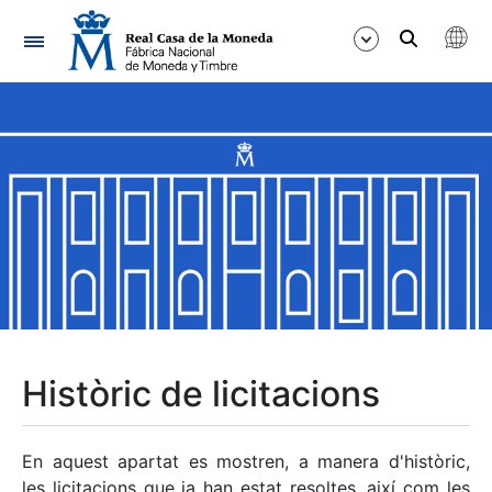
Navegació
Mostra/Amaga
Mostra/Amaga
Mostra/Amaga
Mostra/Amaga
Mostra/Amaga
Històric de licitacions
Mostra/Amaga
En aquest apartat es mostren, a manera d'històric,
les licitacions que ja han estat resoltes, així com les