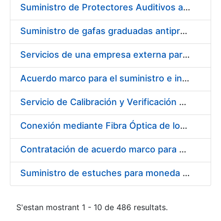
Suministro de Protectores Auditivos a medida para las personas trabajadoras de los Centros de Trabajo de Madrid y Burgos
Suministro de gafas graduadas antiproyecciones para los trabajadores de la FNMT-RCM en los centros de trabajo de Madrid y Burgos
Servicios de una empresa externa para el asesoramiento y resolución de los recursos de alzada que se presentan relacionados con procesos de selección para la FNMT-RCM
Acuerdo marco para el suministro e instalación de persianas, estores y otros complementos
Servicio de Calibración y Verificación Externa de los Equipos de Medición del Servicio de Prevención de la FNMT-RCM
Conexión mediante Fibra Óptica de los Centros de Proceso de Datos (CPDs) de las sedes de la FNMT-RCM de Burgos y Madrid
Contratación de acuerdo marco para el Suministro de Material de Electricidad para la Fábrica Nacional de Moneda y Timbre-Real Casa de la Moneda en su centro de trabajo de Burgos
Suministro de estuches para moneda de 30 €
S'estan mostrant 1 - 10 de 486 resultats.