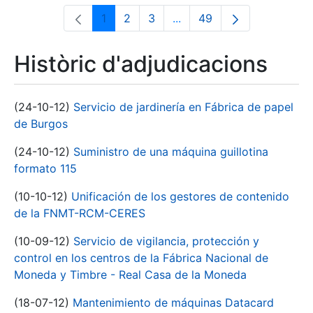
1
2
3
...
49
Pàgina
Pàgina
Pàgina
Pàgines intermèdies Utili
Pàgina
Històric d'adjudicacions
(24-10-12)
Servicio de jardinería en Fábrica de papel
de Burgos
(24-10-12)
Suministro de una máquina guillotina
formato 115
(10-10-12)
Unificación de los gestores de contenido
de la FNMT-RCM-CERES
(10-09-12)
Servicio de vigilancia, protección y
control en los centros de la Fábrica Nacional de
Moneda y Timbre - Real Casa de la Moneda
(18-07-12)
Mantenimiento de máquinas Datacard