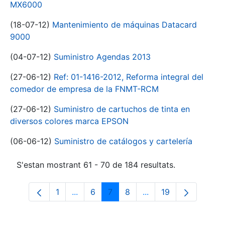
MX6000
(18-07-12)
Mantenimiento de máquinas Datacard
9000
(04-07-12)
Suministro Agendas 2013
(27-06-12)
Ref: 01-1416-2012, Reforma integral del
comedor de empresa de la FNMT-RCM
(27-06-12)
Suministro de cartuchos de tinta en
diversos colores marca EPSON
(06-06-12)
Suministro de catálogos y cartelería
S'estan mostrant 61 - 70 de 184 resultats.
1
...
6
7
8
...
19
Pàgina
Pàgines intermèdies Utilitzeu TAB per n
Pàgina
Pàgina
Pàgina
Pàgines intermèdies 
Pàgina