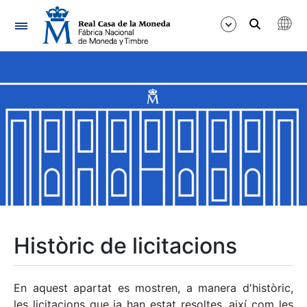
Navegació
Mostra/Amaga
Mostra/Amaga
Mostra/Amaga
Mostra/Amaga
Mostra/Amaga
Històric de licitacions
Mostra/Amaga
En aquest apartat es mostren, a manera d'històric,
les licitacions que ja han estat resoltes, així com les