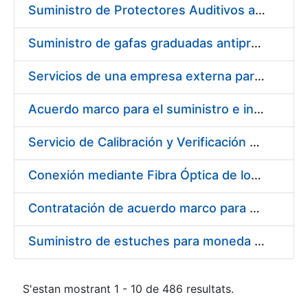
Suministro de Protectores Auditivos a medida para las personas trabajadoras de los Centros de Trabajo de Madrid y Burgos
Suministro de gafas graduadas antiproyecciones para los trabajadores de la FNMT-RCM en los centros de trabajo de Madrid y Burgos
Servicios de una empresa externa para el asesoramiento y resolución de los recursos de alzada que se presentan relacionados con procesos de selección para la FNMT-RCM
Acuerdo marco para el suministro e instalación de persianas, estores y otros complementos
Servicio de Calibración y Verificación Externa de los Equipos de Medición del Servicio de Prevención de la FNMT-RCM
Conexión mediante Fibra Óptica de los Centros de Proceso de Datos (CPDs) de las sedes de la FNMT-RCM de Burgos y Madrid
Contratación de acuerdo marco para el Suministro de Material de Electricidad para la Fábrica Nacional de Moneda y Timbre-Real Casa de la Moneda en su centro de trabajo de Burgos
Suministro de estuches para moneda de 30 €
S'estan mostrant 1 - 10 de 486 resultats.