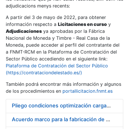
adjudicacions menys recents:
Mostra/Amaga
A partir del 3 de mayo de 2022, para obtener
información respecto a
Licitaciones en curso
y
Mostra/Amaga
Adjudicaciones
ya aprobadas por la Fábrica
Mostra/Amaga
Nacional de Moneda y Timbre - Real Casa de la
Moneda, puede acceder al perfil del contratante del
a FNMT-RCM en la Plataforma de Contratación del
Sector Público accediendo en el siguiente link:
Plataforma de Contratación del Sector Público
(https://contrataciondelestado.es/)
También podrá encontrar más información y algunos
de los procedimientos en
portallicitacion.fnmt.es
Pliego condiciones optimización cargas compras firmado
Mostra/Amaga
Acuerdo marco para la fabricación de piezas