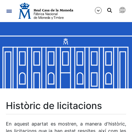
Navegació
Mostra/Amaga
Mostra/Amaga
Mostra/Amaga
Mostra/Amaga
Mostra/Amaga
Històric de licitacions
Mostra/Amaga
En aquest apartat es mostren, a manera d'històric,
les licitacions que ja han estat resoltes, així com les