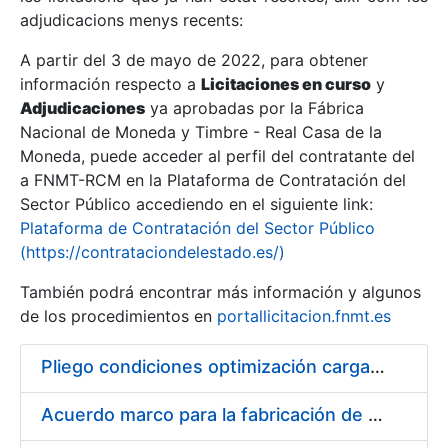
adjudicacions menys recents:
Mostra/Amaga
A partir del 3 de mayo de 2022, para obtener
información respecto a
Licitaciones en curso
y
Mostra/Amaga
Adjudicaciones
ya aprobadas por la Fábrica
Mostra/Amaga
Nacional de Moneda y Timbre - Real Casa de la
Moneda, puede acceder al perfil del contratante del
a FNMT-RCM en la Plataforma de Contratación del
Sector Público accediendo en el siguiente link:
Plataforma de Contratación del Sector Público
(https://contrataciondelestado.es/)
También podrá encontrar más información y algunos
de los procedimientos en
portallicitacion.fnmt.es
Pliego condiciones optimización cargas compras firmado
Mostra/Amaga
Acuerdo marco para la fabricación de piezas