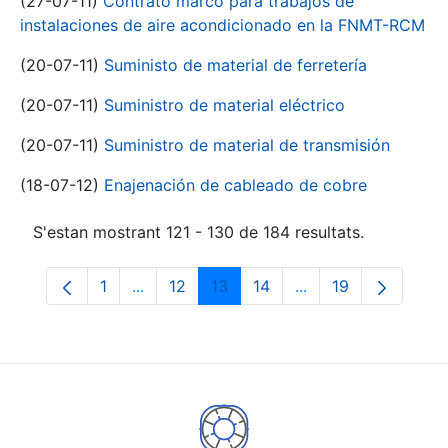
(27-07-11)
Contrato marco para trabajos de
instalaciones de aire acondicionado en la FNMT-RCM
(20-07-11)
Suministo de material de ferretería
(20-07-11)
Suministro de material eléctrico
(20-07-11)
Suministro de material de transmisión
(18-07-12)
Enajenación de cableado de cobre
S'estan mostrant 121 - 130 de 184 resultats.
1
...
12
13
14
...
19
Pàgina
Pàgines intermèdies Utilitzeu TAB per na
Pàgina
Pàgina
Pàgina
Pàgines intermèdies
Pàgina