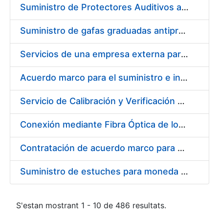
Suministro de Protectores Auditivos a medida para las personas trabajadoras de los Centros de Trabajo de Madrid y Burgos
Suministro de gafas graduadas antiproyecciones para los trabajadores de la FNMT-RCM en los centros de trabajo de Madrid y Burgos
Servicios de una empresa externa para el asesoramiento y resolución de los recursos de alzada que se presentan relacionados con procesos de selección para la FNMT-RCM
Acuerdo marco para el suministro e instalación de persianas, estores y otros complementos
Servicio de Calibración y Verificación Externa de los Equipos de Medición del Servicio de Prevención de la FNMT-RCM
Conexión mediante Fibra Óptica de los Centros de Proceso de Datos (CPDs) de las sedes de la FNMT-RCM de Burgos y Madrid
Contratación de acuerdo marco para el Suministro de Material de Electricidad para la Fábrica Nacional de Moneda y Timbre-Real Casa de la Moneda en su centro de trabajo de Burgos
Suministro de estuches para moneda de 30 €
S'estan mostrant 1 - 10 de 486 resultats.