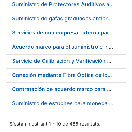
Suministro de Protectores Auditivos a medida para las personas trabajadoras de los Centros de Trabajo de Madrid y Burgos
Suministro de gafas graduadas antiproyecciones para los trabajadores de la FNMT-RCM en los centros de trabajo de Madrid y Burgos
Servicios de una empresa externa para el asesoramiento y resolución de los recursos de alzada que se presentan relacionados con procesos de selección para la FNMT-RCM
Acuerdo marco para el suministro e instalación de persianas, estores y otros complementos
Servicio de Calibración y Verificación Externa de los Equipos de Medición del Servicio de Prevención de la FNMT-RCM
Conexión mediante Fibra Óptica de los Centros de Proceso de Datos (CPDs) de las sedes de la FNMT-RCM de Burgos y Madrid
Contratación de acuerdo marco para el Suministro de Material de Electricidad para la Fábrica Nacional de Moneda y Timbre-Real Casa de la Moneda en su centro de trabajo de Burgos
Suministro de estuches para moneda de 30 €
S'estan mostrant 1 - 10 de 486 resultats.