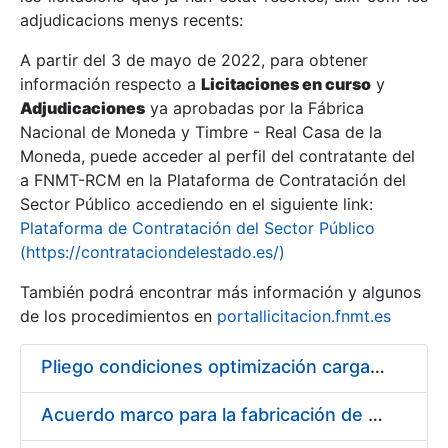
adjudicacions menys recents:
Mostra/Amaga
A partir del 3 de mayo de 2022, para obtener
información respecto a
Licitaciones en curso
y
Mostra/Amaga
Adjudicaciones
ya aprobadas por la Fábrica
Mostra/Amaga
Nacional de Moneda y Timbre - Real Casa de la
Moneda, puede acceder al perfil del contratante del
a FNMT-RCM en la Plataforma de Contratación del
Sector Público accediendo en el siguiente link:
Plataforma de Contratación del Sector Público
(https://contrataciondelestado.es/)
También podrá encontrar más información y algunos
de los procedimientos en
portallicitacion.fnmt.es
Pliego condiciones optimización cargas compras firmado
Mostra/Amaga
Acuerdo marco para la fabricación de piezas