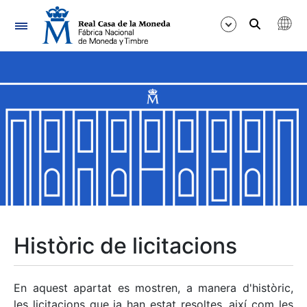
Navegació
Mostra/Amaga
Mostra/Amaga
Mostra/Amaga
Mostra/Amaga
Mostra/Amaga
Històric de licitacions
Mostra/Amaga
En aquest apartat es mostren, a manera d'històric,
les licitacions que ja han estat resoltes, així com les