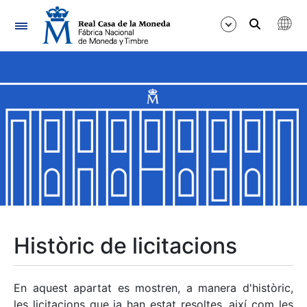
Navegació
Mostra/Amaga
Mostra/Amaga
Mostra/Amaga
Mostra/Amaga
Mostra/Amaga
Històric de licitacions
Mostra/Amaga
En aquest apartat es mostren, a manera d'històric,
les licitacions que ja han estat resoltes, així com les