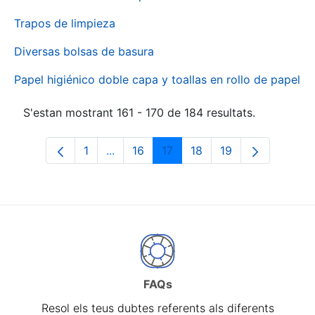
Trapos de limpieza
Diversas bolsas de basura
Papel higiénico doble capa y toallas en rollo de papel
S'estan mostrant 161 - 170 de 184 resultats.
1
...
16
17
18
19
Pàgina
Pàgines intermèdies Utilitzeu TAB per 
Pàgina
Pàgina
Pàgina
Pàgina
FAQs
Resol els teus dubtes referents als diferents