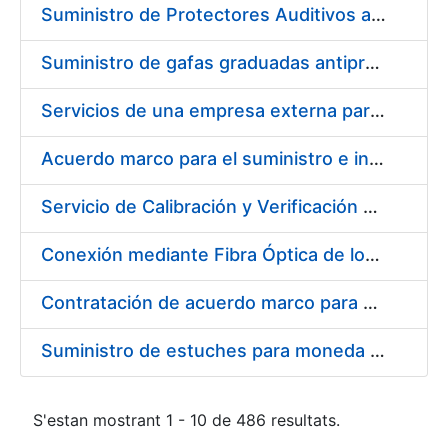
Suministro de Protectores Auditivos a medida para las personas trabajadoras de los Centros de Trabajo de Madrid y Burgos
Suministro de gafas graduadas antiproyecciones para los trabajadores de la FNMT-RCM en los centros de trabajo de Madrid y Burgos
Servicios de una empresa externa para el asesoramiento y resolución de los recursos de alzada que se presentan relacionados con procesos de selección para la FNMT-RCM
Acuerdo marco para el suministro e instalación de persianas, estores y otros complementos
Servicio de Calibración y Verificación Externa de los Equipos de Medición del Servicio de Prevención de la FNMT-RCM
Conexión mediante Fibra Óptica de los Centros de Proceso de Datos (CPDs) de las sedes de la FNMT-RCM de Burgos y Madrid
Contratación de acuerdo marco para el Suministro de Material de Electricidad para la Fábrica Nacional de Moneda y Timbre-Real Casa de la Moneda en su centro de trabajo de Burgos
Suministro de estuches para moneda de 30 €
S'estan mostrant 1 - 10 de 486 resultats.