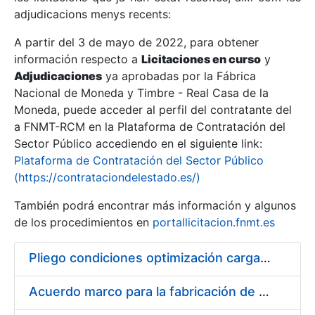
adjudicacions menys recents:
Mostra/Amaga
A partir del 3 de mayo de 2022, para obtener
información respecto a
Licitaciones en curso
y
Mostra/Amaga
Adjudicaciones
ya aprobadas por la Fábrica
Mostra/Amaga
Nacional de Moneda y Timbre - Real Casa de la
Moneda, puede acceder al perfil del contratante del
a FNMT-RCM en la Plataforma de Contratación del
Sector Público accediendo en el siguiente link:
Plataforma de Contratación del Sector Público
(https://contrataciondelestado.es/)
También podrá encontrar más información y algunos
de los procedimientos en
portallicitacion.fnmt.es
Pliego condiciones optimización cargas compras firmado
Mostra/Amaga
Acuerdo marco para la fabricación de piezas