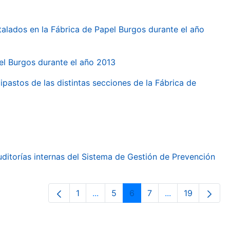
talados en la Fábrica de Papel Burgos durante el año
pel Burgos durante el año 2013
ipastos de las distintas secciones de la Fábrica de
ditorías internas del Sistema de Gestión de Prevención
1
...
5
6
7
...
19
Pàgina
Pàgines intermèdies Utilitzeu TAB 
Pàgina
Pàgina
Pàgina
Pàgines intermè
Pàgina