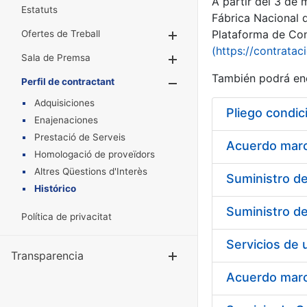
A partir del 3 de
Estatuts
Fábrica Nacional 
Plataforma de Cont
Ofertes de Treball
Mostra/Amaga
(https://contratac
Sala de Premsa
Mostra/Amaga
También podrá enc
Perfil de contractant
Mostra/Amaga
Adquisiciones
Pliego condic
Enajenaciones
Prestació de Serveis
Acuerdo marco
Homologació de proveïdors
Altres Qüestions d'Interès
Histórico
Política de privacitat
Transparencia
Mostra/Amag
Acuerdo marco