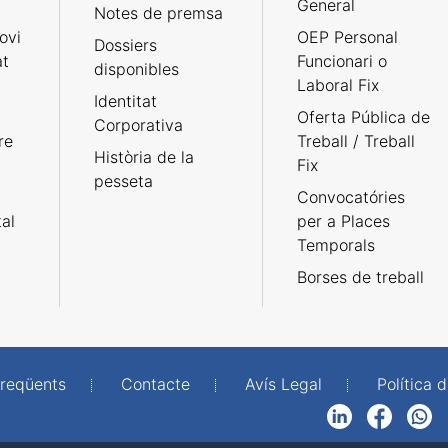
General
Notes de premsa
ovi
OEP Personal
Dossiers
at
Funcionari o
disponibles
Laboral Fix
Identitat
Oferta Pública de
Corporativa
re
Treball / Treball
Història de la
Fix
pesseta
Convocatóries
tal
per a Places
Temporals
Borses de treball
freqüents
Contacte
Avís Legal
Política d
LinkedIn
Facebook
WhatsApp