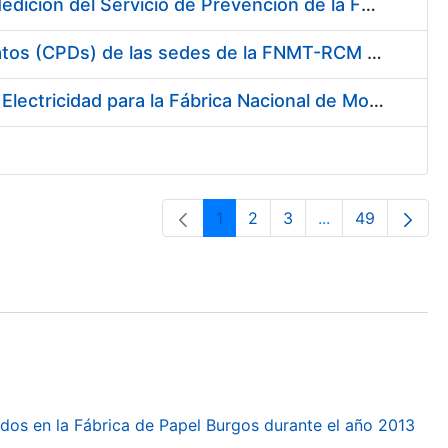
Servicio de Calibración y Verificación Externa de los Equipos de Medición del Servicio de Prevención de la FNMT-RCM
Conexión mediante Fibra Óptica de los Centros de Proceso de Datos (CPDs) de las sedes de la FNMT-RCM de Burgos y Madrid
Contratación de acuerdo marco para el Suministro de Material de Electricidad para la Fábrica Nacional de Moneda y Timbre-Real Casa de la Moneda en su centro de trabajo de Burgos
1
2
3
...
49
Pàgina
Pàgina
Pàgina
Pàgines intermèd
Pàgina
dos en la Fábrica de Papel Burgos durante el año 2013