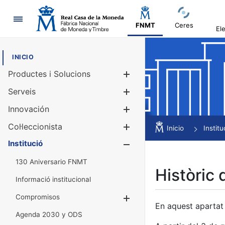
Navegació
FNMT
Ceres
El
INICIO
Productes i Solucions
Mostra/Amag
Serveis
Mostra/Amag
Innovación
Mostra/Amag
Col·leccionista
Mostra/Amag
Inicio
Institu
Institució
Mostra/Amag
130 Aniversario FNMT
Històric 
Informació institucional
Compromisos
Mostra/Amaga
En aquest apartat 
Agenda 2030 y ODS