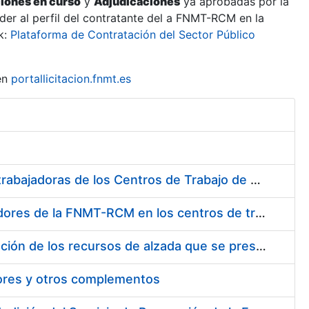
ciones en curso
y
Adjudicaciones
ya aprobadas por la
er al perfil del contratante del a FNMT-RCM en la
k:
Plataforma de Contratación del Sector Público
en
portallicitacion.fnmt.es
Suministro de Protectores Auditivos a medida para las personas trabajadoras de los Centros de Trabajo de Madrid y Burgos
Suministro de gafas graduadas antiproyecciones para los trabajadores de la FNMT-RCM en los centros de trabajo de Madrid y Burgos
Servicios de una empresa externa para el asesoramiento y resolución de los recursos de alzada que se presentan relacionados con procesos de selección para la FNMT-RCM
tores y otros complementos