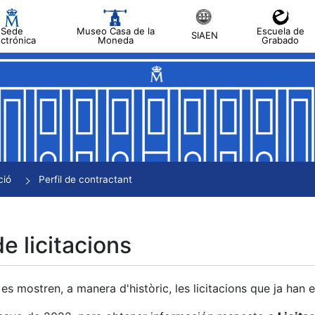
Sede
Museo Casa de la
Escuela de
SIAEN
ectrónica
Moneda
Grabado
a
a
a
a
ció
Perfil de contractant
a
de licitacions
es mostren, a manera d'històric, les licitacions que ja han 