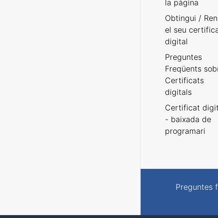
la pàgina
Obtingui / Ren
el seu certific
digital
Preguntes
Freqüents sob
Certificats
digitals
Certificat digi
- baixada de
programari
Preguntes 