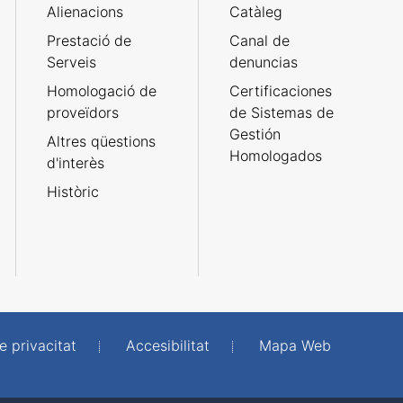
Alienacions
Catàleg
Prestació de
Canal de
Serveis
denuncias
Homologació de
Certificaciones
proveïdors
de Sistemas de
Gestión
Altres qüestions
Homologados
d'interès
Històric
e privacitat
Accesibilitat
Mapa Web