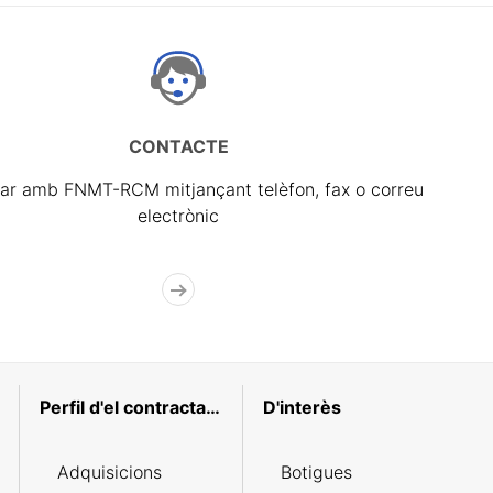
CONTACTE
ar amb FNMT-RCM mitjançant telèfon, fax o correu
electrònic
Perfil d'el contractant
D'interès
Adquisicions
Botigues