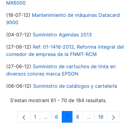
MX6000
(18-07-12)
Mantenimiento de máquinas Datacard
9000
(04-07-12)
Suministro Agendas 2013
(27-06-12)
Ref: 01-1416-2012, Reforma integral del
comedor de empresa de la FNMT-RCM
(27-06-12)
Suministro de cartuchos de tinta en
diversos colores marca EPSON
(06-06-12)
Suministro de catálogos y cartelería
S'estan mostrant 61 - 70 de 184 resultats.
1
...
6
7
8
...
19
Pàgina
Pàgines intermèdies Utilitzeu TAB per n
Pàgina
Pàgina
Pàgina
Pàgines intermèdies 
Pàgina