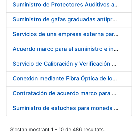
Suministro de Protectores Auditivos a medida para las personas trabajadoras de los Centros de Trabajo de Madrid y Burgos
Suministro de gafas graduadas antiproyecciones para los trabajadores de la FNMT-RCM en los centros de trabajo de Madrid y Burgos
Servicios de una empresa externa para el asesoramiento y resolución de los recursos de alzada que se presentan relacionados con procesos de selección para la FNMT-RCM
Acuerdo marco para el suministro e instalación de persianas, estores y otros complementos
Servicio de Calibración y Verificación Externa de los Equipos de Medición del Servicio de Prevención de la FNMT-RCM
Conexión mediante Fibra Óptica de los Centros de Proceso de Datos (CPDs) de las sedes de la FNMT-RCM de Burgos y Madrid
Contratación de acuerdo marco para el Suministro de Material de Electricidad para la Fábrica Nacional de Moneda y Timbre-Real Casa de la Moneda en su centro de trabajo de Burgos
Suministro de estuches para moneda de 30 €
S'estan mostrant 1 - 10 de 486 resultats.