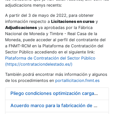
adjudicacions menys recents:
Mostra/Amaga
A partir del 3 de mayo de 2022, para obtener
información respecto a
Licitaciones en curso
y
Mostra/Amaga
Adjudicaciones
ya aprobadas por la Fábrica
Mostra/Amaga
Nacional de Moneda y Timbre - Real Casa de la
Moneda, puede acceder al perfil del contratante del
a FNMT-RCM en la Plataforma de Contratación del
Sector Público accediendo en el siguiente link:
Plataforma de Contratación del Sector Público
(https://contrataciondelestado.es/)
También podrá encontrar más información y algunos
de los procedimientos en
portallicitacion.fnmt.es
Pliego condiciones optimización cargas compras firmado
Mostra/Amaga
Acuerdo marco para la fabricación de piezas