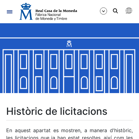
Navegació
Mostra/Amaga
Mostra/Amaga
Mostra/Amaga
Mostra/Amaga
Mostra/Amaga
Històric de licitacions
Mostra/Amaga
En aquest apartat es mostren, a manera d'històric,
les licitacions que ja han estat resoltes, així com les