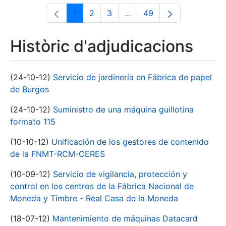
1
2
3
...
49
Pàgina
Pàgina
Pàgina
Pàgines intermèdies Utili
Pàgina
Històric d'adjudicacions
(24-10-12)
Servicio de jardinería en Fábrica de papel
de Burgos
(24-10-12)
Suministro de una máquina guillotina
formato 115
(10-10-12)
Unificación de los gestores de contenido
de la FNMT-RCM-CERES
(10-09-12)
Servicio de vigilancia, protección y
control en los centros de la Fábrica Nacional de
Moneda y Timbre - Real Casa de la Moneda
(18-07-12)
Mantenimiento de máquinas Datacard