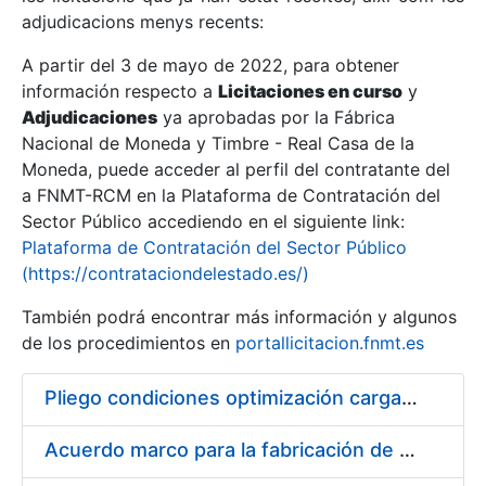
adjudicacions menys recents:
Mostra/Amaga
A partir del 3 de mayo de 2022, para obtener
información respecto a
Licitaciones en curso
y
Mostra/Amaga
Adjudicaciones
ya aprobadas por la Fábrica
Mostra/Amaga
Nacional de Moneda y Timbre - Real Casa de la
Moneda, puede acceder al perfil del contratante del
a FNMT-RCM en la Plataforma de Contratación del
Sector Público accediendo en el siguiente link:
Plataforma de Contratación del Sector Público
(https://contrataciondelestado.es/)
También podrá encontrar más información y algunos
de los procedimientos en
portallicitacion.fnmt.es
Pliego condiciones optimización cargas compras firmado
Mostra/Amaga
Acuerdo marco para la fabricación de piezas