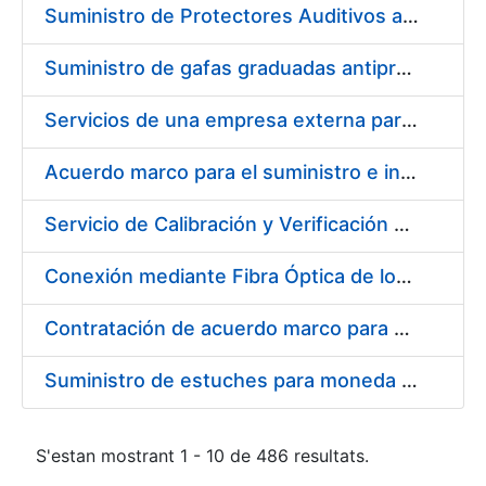
Suministro de Protectores Auditivos a medida para las personas trabajadoras de los Centros de Trabajo de Madrid y Burgos
Suministro de gafas graduadas antiproyecciones para los trabajadores de la FNMT-RCM en los centros de trabajo de Madrid y Burgos
Servicios de una empresa externa para el asesoramiento y resolución de los recursos de alzada que se presentan relacionados con procesos de selección para la FNMT-RCM
Acuerdo marco para el suministro e instalación de persianas, estores y otros complementos
Servicio de Calibración y Verificación Externa de los Equipos de Medición del Servicio de Prevención de la FNMT-RCM
Conexión mediante Fibra Óptica de los Centros de Proceso de Datos (CPDs) de las sedes de la FNMT-RCM de Burgos y Madrid
Contratación de acuerdo marco para el Suministro de Material de Electricidad para la Fábrica Nacional de Moneda y Timbre-Real Casa de la Moneda en su centro de trabajo de Burgos
Suministro de estuches para moneda de 30 €
S'estan mostrant 1 - 10 de 486 resultats.