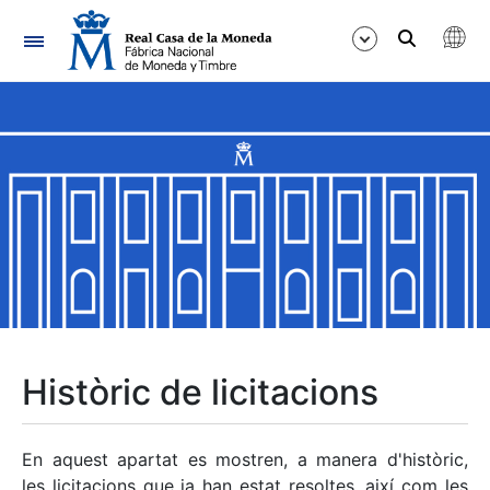
Navegació
Mostra/Amaga
Mostra/Amaga
Mostra/Amaga
Mostra/Amaga
Mostra/Amaga
Històric de licitacions
Mostra/Amaga
En aquest apartat es mostren, a manera d'històric,
les licitacions que ja han estat resoltes, així com les