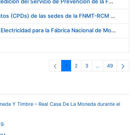
Servicio de Calibración y Verificación Externa de los Equipos de Medición del Servicio de Prevención de la FNMT-RCM
Conexión mediante Fibra Óptica de los Centros de Proceso de Datos (CPDs) de las sedes de la FNMT-RCM de Burgos y Madrid
Contratación de acuerdo marco para el Suministro de Material de Electricidad para la Fábrica Nacional de Moneda y Timbre-Real Casa de la Moneda en su centro de trabajo de Burgos
1
2
3
...
49
Pàgina
Pàgina
Pàgina
Pàgines intermèd
Pàgina
oneda Y Timbre – Real Casa De La Moneda durante el
g.