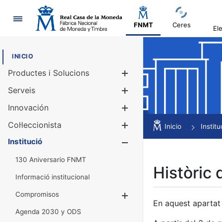
Navegació
FNMT
Ceres
El
INICIO
Productes i Solucions
Mostra/Amag
Serveis
Mostra/Amag
Innovación
Mostra/Amag
Col·leccionista
Mostra/Amag
Inicio
Institu
Institució
Mostra/Amag
130 Aniversario FNMT
Històric 
Informació institucional
Compromisos
Mostra/Amaga
En aquest apartat 
Agenda 2030 y ODS