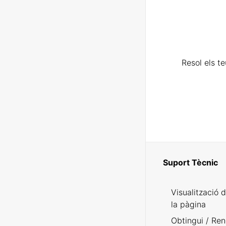
Resol els t
Suport Tècnic
Visualització 
la pàgina
Obtingui / Ren