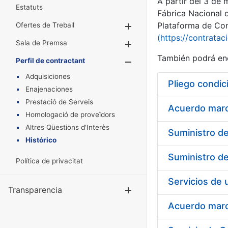
A partir del 3 de
Estatuts
Fábrica Nacional 
Plataforma de Cont
Ofertes de Treball
Mostra/Amaga
(https://contratac
Sala de Premsa
Mostra/Amaga
También podrá enc
Perfil de contractant
Mostra/Amaga
Adquisiciones
Pliego condic
Enajenaciones
Prestació de Serveis
Acuerdo marco
Homologació de proveïdors
Altres Qüestions d'Interès
Histórico
Política de privacitat
Transparencia
Mostra/Amag
Acuerdo marco