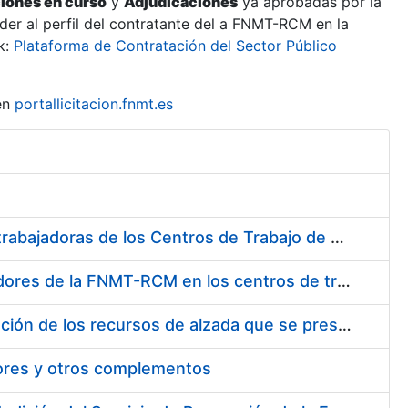
ciones en curso
y
Adjudicaciones
ya aprobadas por la
er al perfil del contratante del a FNMT-RCM en la
k:
Plataforma de Contratación del Sector Público
en
portallicitacion.fnmt.es
Suministro de Protectores Auditivos a medida para las personas trabajadoras de los Centros de Trabajo de Madrid y Burgos
Suministro de gafas graduadas antiproyecciones para los trabajadores de la FNMT-RCM en los centros de trabajo de Madrid y Burgos
Servicios de una empresa externa para el asesoramiento y resolución de los recursos de alzada que se presentan relacionados con procesos de selección para la FNMT-RCM
tores y otros complementos