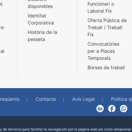
at
Funcionari o
disponibles
Laboral Fix
Identitat
Oferta Pública de
Corporativa
re
Treball / Treball
Història de la
Fix
pesseta
Convocatóries
tal
per a Places
Temporals
Borses de treball
freqüents
Contacte
Avís Legal
Política d
LinkedIn
Facebook
WhatsApp
 de terceros para facilitar la navegación por la página web así como almacenar 