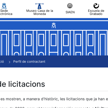
Sede
Museo Casa de la
Escuela de
SIAEN
ectrónica
Moneda
Grabado
a
a
a
a
ció
Perfil de contractant
a
de licitacions
es mostren, a manera d'històric, les licitacions que ja han 