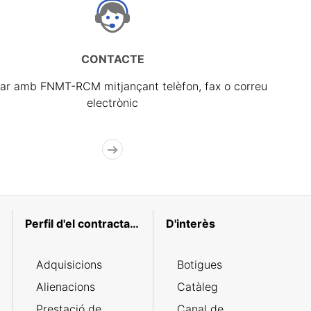
CONTACTE
ar amb FNMT-RCM mitjançant telèfon, fax o correu
electrònic
Perfil d'el contractant
D'interès
Adquisicions
Botigues
Alienacions
Catàleg
Prestació de
Canal de