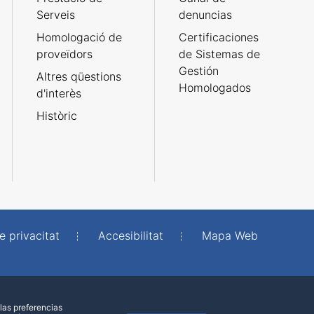
Serveis
denuncias
Homologació de
Certificaciones
proveïdors
de Sistemas de
Gestión
Altres qüestions
Homologados
d'interès
Històric
e privacitat
Accesibilitat
Mapa Web
las preferencias