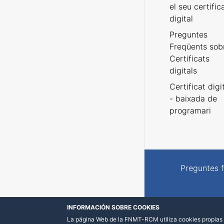
el seu certific
digital
Preguntes
Freqüents sob
Certificats
digitals
Certificat digi
- baixada de
programari
Preguntes 
INFORMACIÓN SOBRE COOKIES
La página Web de la FNMT-RCM utiliza cookies propias y