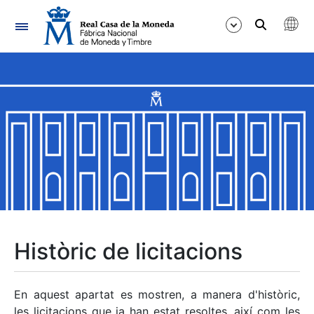
Navegació
Mostra/Amaga
Mostra/Amaga
Mostra/Amaga
Mostra/Amaga
Mostra/Amaga
Històric de licitacions
Mostra/Amaga
En aquest apartat es mostren, a manera d'històric,
les licitacions que ja han estat resoltes, així com les