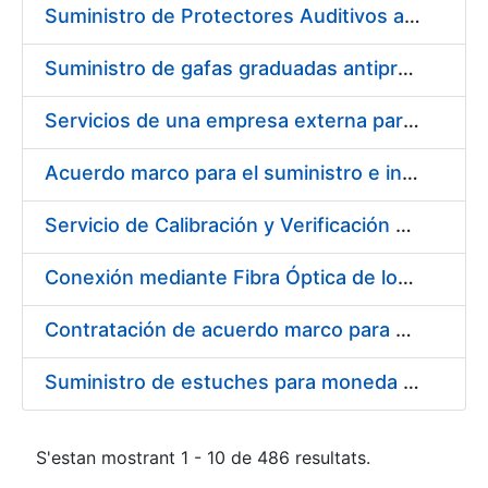
Suministro de Protectores Auditivos a medida para las personas trabajadoras de los Centros de Trabajo de Madrid y Burgos
Suministro de gafas graduadas antiproyecciones para los trabajadores de la FNMT-RCM en los centros de trabajo de Madrid y Burgos
Servicios de una empresa externa para el asesoramiento y resolución de los recursos de alzada que se presentan relacionados con procesos de selección para la FNMT-RCM
Acuerdo marco para el suministro e instalación de persianas, estores y otros complementos
Servicio de Calibración y Verificación Externa de los Equipos de Medición del Servicio de Prevención de la FNMT-RCM
Conexión mediante Fibra Óptica de los Centros de Proceso de Datos (CPDs) de las sedes de la FNMT-RCM de Burgos y Madrid
Contratación de acuerdo marco para el Suministro de Material de Electricidad para la Fábrica Nacional de Moneda y Timbre-Real Casa de la Moneda en su centro de trabajo de Burgos
Suministro de estuches para moneda de 30 €
S'estan mostrant 1 - 10 de 486 resultats.