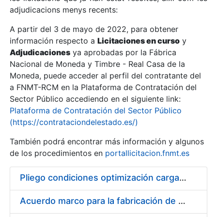
adjudicacions menys recents:
Mostra/Amaga
A partir del 3 de mayo de 2022, para obtener
información respecto a
Licitaciones en curso
y
Mostra/Amaga
Adjudicaciones
ya aprobadas por la Fábrica
Mostra/Amaga
Nacional de Moneda y Timbre - Real Casa de la
Moneda, puede acceder al perfil del contratante del
a FNMT-RCM en la Plataforma de Contratación del
Sector Público accediendo en el siguiente link:
Plataforma de Contratación del Sector Público
(https://contrataciondelestado.es/)
También podrá encontrar más información y algunos
de los procedimientos en
portallicitacion.fnmt.es
Pliego condiciones optimización cargas compras firmado
Mostra/Amaga
Acuerdo marco para la fabricación de piezas