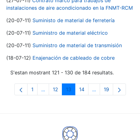
(27-07-11)
Contrato marco para trabajos de
instalaciones de aire acondicionado en la FNMT-RCM
(20-07-11)
Suministo de material de ferretería
(20-07-11)
Suministro de material eléctrico
(20-07-11)
Suministro de material de transmisión
(18-07-12)
Enajenación de cableado de cobre
S'estan mostrant 121 - 130 de 184 resultats.
1
...
12
13
14
...
19
Pàgina
Pàgines intermèdies Utilitzeu TAB per na
Pàgina
Pàgina
Pàgina
Pàgines intermèdies
Pàgina