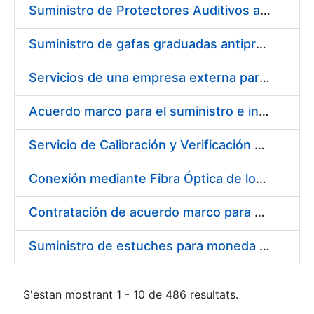
Suministro de Protectores Auditivos a medida para las personas trabajadoras de los Centros de Trabajo de Madrid y Burgos
Suministro de gafas graduadas antiproyecciones para los trabajadores de la FNMT-RCM en los centros de trabajo de Madrid y Burgos
Servicios de una empresa externa para el asesoramiento y resolución de los recursos de alzada que se presentan relacionados con procesos de selección para la FNMT-RCM
Acuerdo marco para el suministro e instalación de persianas, estores y otros complementos
Servicio de Calibración y Verificación Externa de los Equipos de Medición del Servicio de Prevención de la FNMT-RCM
Conexión mediante Fibra Óptica de los Centros de Proceso de Datos (CPDs) de las sedes de la FNMT-RCM de Burgos y Madrid
Contratación de acuerdo marco para el Suministro de Material de Electricidad para la Fábrica Nacional de Moneda y Timbre-Real Casa de la Moneda en su centro de trabajo de Burgos
Suministro de estuches para moneda de 30 €
S'estan mostrant 1 - 10 de 486 resultats.