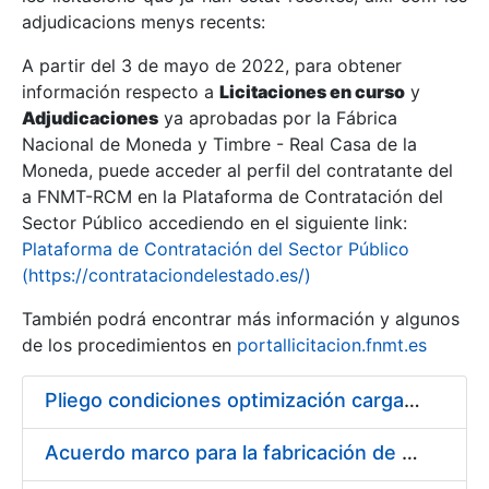
adjudicacions menys recents:
Mostra/Amaga
A partir del 3 de mayo de 2022, para obtener
información respecto a
Licitaciones en curso
y
Mostra/Amaga
Adjudicaciones
ya aprobadas por la Fábrica
Mostra/Amaga
Nacional de Moneda y Timbre - Real Casa de la
Moneda, puede acceder al perfil del contratante del
a FNMT-RCM en la Plataforma de Contratación del
Sector Público accediendo en el siguiente link:
Plataforma de Contratación del Sector Público
(https://contrataciondelestado.es/)
También podrá encontrar más información y algunos
de los procedimientos en
portallicitacion.fnmt.es
Pliego condiciones optimización cargas compras firmado
Mostra/Amaga
Acuerdo marco para la fabricación de piezas