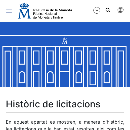
Navegació
Mostra/Amaga
Mostra/Amaga
Mostra/Amaga
Mostra/Amaga
Mostra/Amaga
Històric de licitacions
Mostra/Amaga
En aquest apartat es mostren, a manera d'històric,
les licitacions que ja han estat resoltes, així com les