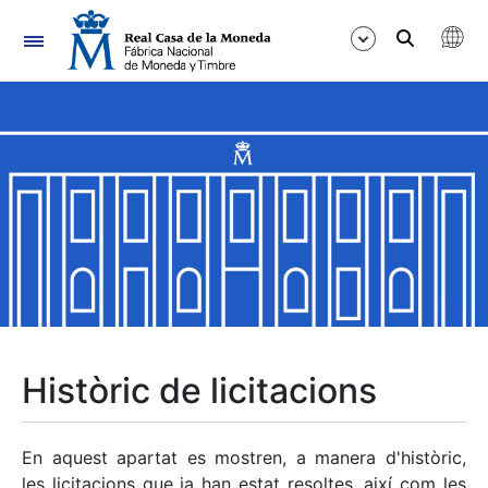
Navegació
Mostra/Amaga
Mostra/Amaga
Mostra/Amaga
Mostra/Amaga
Mostra/Amaga
Històric de licitacions
Mostra/Amaga
En aquest apartat es mostren, a manera d'històric,
les licitacions que ja han estat resoltes, així com les