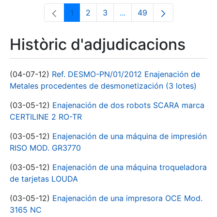
1
2
3
...
49
Pàgina
Pàgina
Pàgina
Pàgines intermèdies Utili
Pàgina
Històric d'adjudicacions
(04-07-12)
Ref. DESMO-PN/01/2012 Enajenación de
Metales procedentes de desmonetización (3 lotes)
(03-05-12)
Enajenación de dos robots SCARA marca
CERTILINE 2 RO-TR
(03-05-12)
Enajenación de una máquina de impresión
RISO MOD. GR3770
(03-05-12)
Enajenación de una máquina troqueladora
de tarjetas LOUDA
(03-05-12)
Enajenación de una impresora OCE Mod.
3165 NC