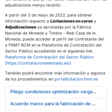
adjudicacions menys recents:
Mostra/Amaga
A partir del 3 de mayo de 2022, para obtener
información respecto a
Licitaciones en curso
y
Mostra/Amaga
Adjudicaciones
ya aprobadas por la Fábrica
Mostra/Amaga
Nacional de Moneda y Timbre - Real Casa de la
Moneda, puede acceder al perfil del contratante del
a FNMT-RCM en la Plataforma de Contratación del
Sector Público accediendo en el siguiente link:
Plataforma de Contratación del Sector Público
(https://contrataciondelestado.es/)
También podrá encontrar más información y algunos
de los procedimientos en
portallicitacion.fnmt.es
Pliego condiciones optimización cargas compras firmado
Mostra/Amaga
Acuerdo marco para la fabricación de piezas