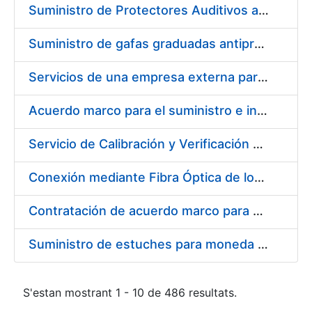
Suministro de Protectores Auditivos a medida para las personas trabajadoras de los Centros de Trabajo de Madrid y Burgos
Suministro de gafas graduadas antiproyecciones para los trabajadores de la FNMT-RCM en los centros de trabajo de Madrid y Burgos
Servicios de una empresa externa para el asesoramiento y resolución de los recursos de alzada que se presentan relacionados con procesos de selección para la FNMT-RCM
Acuerdo marco para el suministro e instalación de persianas, estores y otros complementos
Servicio de Calibración y Verificación Externa de los Equipos de Medición del Servicio de Prevención de la FNMT-RCM
Conexión mediante Fibra Óptica de los Centros de Proceso de Datos (CPDs) de las sedes de la FNMT-RCM de Burgos y Madrid
Contratación de acuerdo marco para el Suministro de Material de Electricidad para la Fábrica Nacional de Moneda y Timbre-Real Casa de la Moneda en su centro de trabajo de Burgos
Suministro de estuches para moneda de 30 €
S'estan mostrant 1 - 10 de 486 resultats.