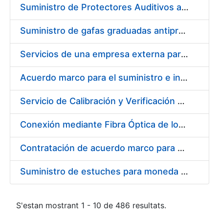
Suministro de Protectores Auditivos a medida para las personas trabajadoras de los Centros de Trabajo de Madrid y Burgos
Suministro de gafas graduadas antiproyecciones para los trabajadores de la FNMT-RCM en los centros de trabajo de Madrid y Burgos
Servicios de una empresa externa para el asesoramiento y resolución de los recursos de alzada que se presentan relacionados con procesos de selección para la FNMT-RCM
Acuerdo marco para el suministro e instalación de persianas, estores y otros complementos
Servicio de Calibración y Verificación Externa de los Equipos de Medición del Servicio de Prevención de la FNMT-RCM
Conexión mediante Fibra Óptica de los Centros de Proceso de Datos (CPDs) de las sedes de la FNMT-RCM de Burgos y Madrid
Contratación de acuerdo marco para el Suministro de Material de Electricidad para la Fábrica Nacional de Moneda y Timbre-Real Casa de la Moneda en su centro de trabajo de Burgos
Suministro de estuches para moneda de 30 €
S'estan mostrant 1 - 10 de 486 resultats.