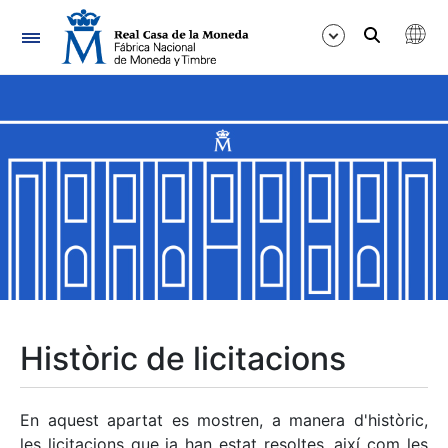
Navegació
Mostra/Amaga
Mostra/Amaga
Mostra/Amaga
Mostra/Amaga
Mostra/Amaga
Històric de licitacions
Mostra/Amaga
En aquest apartat es mostren, a manera d'històric,
les licitacions que ja han estat resoltes, així com les