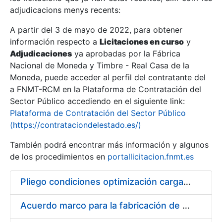
adjudicacions menys recents:
Mostra/Amaga
A partir del 3 de mayo de 2022, para obtener
información respecto a
Licitaciones en curso
y
Mostra/Amaga
Adjudicaciones
ya aprobadas por la Fábrica
Mostra/Amaga
Nacional de Moneda y Timbre - Real Casa de la
Moneda, puede acceder al perfil del contratante del
a FNMT-RCM en la Plataforma de Contratación del
Sector Público accediendo en el siguiente link:
Plataforma de Contratación del Sector Público
(https://contrataciondelestado.es/)
También podrá encontrar más información y algunos
de los procedimientos en
portallicitacion.fnmt.es
Pliego condiciones optimización cargas compras firmado
Mostra/Amaga
Acuerdo marco para la fabricación de piezas