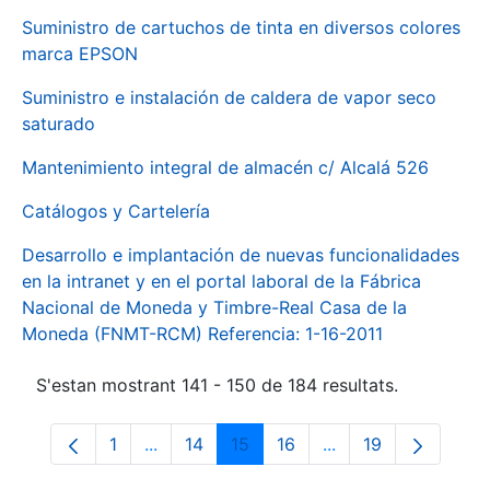
Suministro de cartuchos de tinta en diversos colores
marca EPSON
Suministro e instalación de caldera de vapor seco
saturado
Mantenimiento integral de almacén c/ Alcalá 526
Catálogos y Cartelería
Desarrollo e implantación de nuevas funcionalidades
en la intranet y en el portal laboral de la Fábrica
Nacional de Moneda y Timbre-Real Casa de la
Moneda (FNMT-RCM) Referencia: 1-16-2011
S'estan mostrant 141 - 150 de 184 resultats.
1
...
14
15
16
...
19
Pàgina
Pàgines intermèdies Utilitzeu TAB per na
Pàgina
Pàgina
Pàgina
Pàgines intermèdies
Pàgina