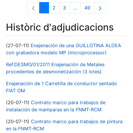
1
2
3
...
49
Pàgina
Pàgina
Pàgina
Pàgines intermèdies Utili
Pàgina
Històric d'adjudicacions
(27-07-11)
Enajenación de una GUILLOTINA ALDEA
con grabadora modelo MP (microprocessor)
Ref.DESMO/01/2011 Enajenación de Metales
procedentes de desmonetización (3 lotes)
Enajenación de 1 Carretilla de conductor sentado
FIAT OM
(20-07-11)
Contrato marco para trabajos de
instalación de mamparas en la FNMT-RCM
(20-07-11)
Contrato marco para trabajos de pintura
en la FNMT-RCM