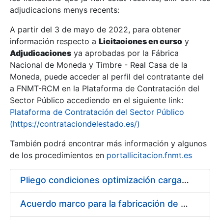
adjudicacions menys recents:
Mostra/Amaga
A partir del 3 de mayo de 2022, para obtener
información respecto a
Licitaciones en curso
y
Mostra/Amaga
Adjudicaciones
ya aprobadas por la Fábrica
Mostra/Amaga
Nacional de Moneda y Timbre - Real Casa de la
Moneda, puede acceder al perfil del contratante del
a FNMT-RCM en la Plataforma de Contratación del
Sector Público accediendo en el siguiente link:
Plataforma de Contratación del Sector Público
(https://contrataciondelestado.es/)
También podrá encontrar más información y algunos
de los procedimientos en
portallicitacion.fnmt.es
Pliego condiciones optimización cargas compras firmado
Mostra/Amaga
Acuerdo marco para la fabricación de piezas