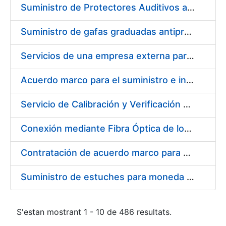
Suministro de Protectores Auditivos a medida para las personas trabajadoras de los Centros de Trabajo de Madrid y Burgos
Suministro de gafas graduadas antiproyecciones para los trabajadores de la FNMT-RCM en los centros de trabajo de Madrid y Burgos
Servicios de una empresa externa para el asesoramiento y resolución de los recursos de alzada que se presentan relacionados con procesos de selección para la FNMT-RCM
Acuerdo marco para el suministro e instalación de persianas, estores y otros complementos
Servicio de Calibración y Verificación Externa de los Equipos de Medición del Servicio de Prevención de la FNMT-RCM
Conexión mediante Fibra Óptica de los Centros de Proceso de Datos (CPDs) de las sedes de la FNMT-RCM de Burgos y Madrid
Contratación de acuerdo marco para el Suministro de Material de Electricidad para la Fábrica Nacional de Moneda y Timbre-Real Casa de la Moneda en su centro de trabajo de Burgos
Suministro de estuches para moneda de 30 €
S'estan mostrant 1 - 10 de 486 resultats.