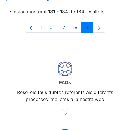
S'estan mostrant 181 - 184 de 184 resultats.
1
...
17
18
19
Pàgina
Pàgines intermèdies Utilitzeu TAB p
Pàgina
Pàgina
Pàgina
FAQs
Resol els teus dubtes referents als diferents
processos implicats a la nostra web