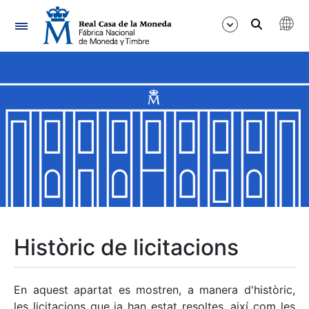
Navegació
Mostra/Amaga
Mostra/Amaga
Mostra/Amaga
Mostra/Amaga
Mostra/Amaga
Històric de licitacions
Mostra/Amaga
En aquest apartat es mostren, a manera d'històric,
les licitacions que ja han estat resoltes, així com les