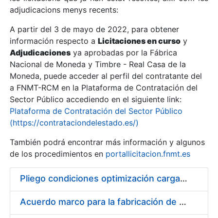
adjudicacions menys recents:
Mostra/Amaga
A partir del 3 de mayo de 2022, para obtener
información respecto a
Licitaciones en curso
y
Mostra/Amaga
Adjudicaciones
ya aprobadas por la Fábrica
Mostra/Amaga
Nacional de Moneda y Timbre - Real Casa de la
Moneda, puede acceder al perfil del contratante del
a FNMT-RCM en la Plataforma de Contratación del
Sector Público accediendo en el siguiente link:
Plataforma de Contratación del Sector Público
(https://contrataciondelestado.es/)
También podrá encontrar más información y algunos
de los procedimientos en
portallicitacion.fnmt.es
Pliego condiciones optimización cargas compras firmado
Mostra/Amaga
Acuerdo marco para la fabricación de piezas