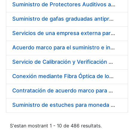
Suministro de Protectores Auditivos a medida para las personas trabajadoras de los Centros de Trabajo de Madrid y Burgos
Suministro de gafas graduadas antiproyecciones para los trabajadores de la FNMT-RCM en los centros de trabajo de Madrid y Burgos
Servicios de una empresa externa para el asesoramiento y resolución de los recursos de alzada que se presentan relacionados con procesos de selección para la FNMT-RCM
Acuerdo marco para el suministro e instalación de persianas, estores y otros complementos
Servicio de Calibración y Verificación Externa de los Equipos de Medición del Servicio de Prevención de la FNMT-RCM
Conexión mediante Fibra Óptica de los Centros de Proceso de Datos (CPDs) de las sedes de la FNMT-RCM de Burgos y Madrid
Contratación de acuerdo marco para el Suministro de Material de Electricidad para la Fábrica Nacional de Moneda y Timbre-Real Casa de la Moneda en su centro de trabajo de Burgos
Suministro de estuches para moneda de 30 €
S'estan mostrant 1 - 10 de 486 resultats.