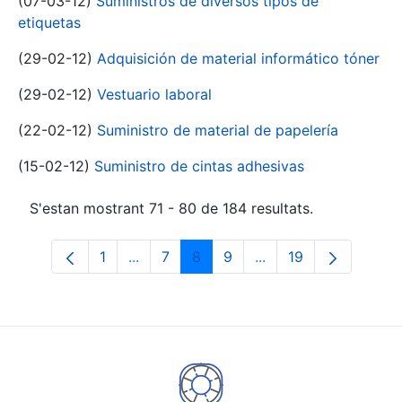
(07-03-12)
Suministros de diversos tipos de
etiquetas
(29-02-12)
Adquisición de material informático tóner
(29-02-12)
Vestuario laboral
(22-02-12)
Suministro de material de papelería
(15-02-12)
Suministro de cintas adhesivas
S'estan mostrant 71 - 80 de 184 resultats.
1
...
7
8
9
...
19
Pàgina
Pàgines intermèdies Utilitzeu TAB per n
Pàgina
Pàgina
Pàgina
Pàgines intermèdies 
Pàgina