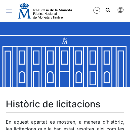
Navegació
Mostra/Amaga
Mostra/Amaga
Mostra/Amaga
Mostra/Amaga
Mostra/Amaga
Històric de licitacions
Mostra/Amaga
En aquest apartat es mostren, a manera d'històric,
les licitacions que ja han estat resoltes, així com les