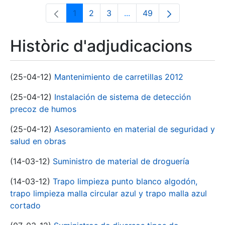
1
2
3
...
49
Pàgina
Pàgina
Pàgina
Pàgines intermèdies Utili
Pàgina
Històric d'adjudicacions
(25-04-12)
Mantenimiento de carretillas 2012
(25-04-12)
Instalación de sistema de detección
precoz de humos
(25-04-12)
Asesoramiento en material de seguridad y
salud en obras
(14-03-12)
Suministro de material de droguería
(14-03-12)
Trapo limpieza punto blanco algodón,
trapo limpieza malla circular azul y trapo malla azul
cortado