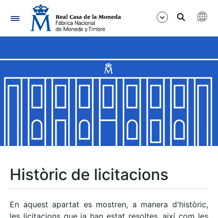
Navegació
Mostra/Amaga
Mostra/Amaga
Mostra/Amaga
Mostra/Amaga
Mostra/Amaga
Històric de licitacions
Mostra/Amaga
En aquest apartat es mostren, a manera d'històric,
les licitacions que ja han estat resoltes, així com les