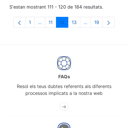
S'estan mostrant 111 - 120 de 184 resultats.
1
...
11
12
13
...
19
Pàgina
Pàgines intermèdies Utilitzeu TAB per na
Pàgina
Pàgina
Pàgina
Pàgines intermèdies
Pàgina
FAQs
Resol els teus dubtes referents als diferents
processos implicats a la nostra web