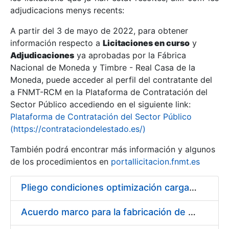
adjudicacions menys recents:
Mostra/Amaga
A partir del 3 de mayo de 2022, para obtener
información respecto a
Licitaciones en curso
y
Mostra/Amaga
Adjudicaciones
ya aprobadas por la Fábrica
Mostra/Amaga
Nacional de Moneda y Timbre - Real Casa de la
Moneda, puede acceder al perfil del contratante del
a FNMT-RCM en la Plataforma de Contratación del
Sector Público accediendo en el siguiente link:
Plataforma de Contratación del Sector Público
(https://contrataciondelestado.es/)
También podrá encontrar más información y algunos
de los procedimientos en
portallicitacion.fnmt.es
Pliego condiciones optimización cargas compras firmado
Mostra/Amaga
Acuerdo marco para la fabricación de piezas