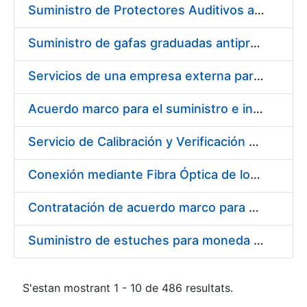
Suministro de Protectores Auditivos a medida para las personas trabajadoras de los Centros de Trabajo de Madrid y Burgos
Suministro de gafas graduadas antiproyecciones para los trabajadores de la FNMT-RCM en los centros de trabajo de Madrid y Burgos
Servicios de una empresa externa para el asesoramiento y resolución de los recursos de alzada que se presentan relacionados con procesos de selección para la FNMT-RCM
Acuerdo marco para el suministro e instalación de persianas, estores y otros complementos
Servicio de Calibración y Verificación Externa de los Equipos de Medición del Servicio de Prevención de la FNMT-RCM
Conexión mediante Fibra Óptica de los Centros de Proceso de Datos (CPDs) de las sedes de la FNMT-RCM de Burgos y Madrid
Contratación de acuerdo marco para el Suministro de Material de Electricidad para la Fábrica Nacional de Moneda y Timbre-Real Casa de la Moneda en su centro de trabajo de Burgos
Suministro de estuches para moneda de 30 €
S'estan mostrant 1 - 10 de 486 resultats.