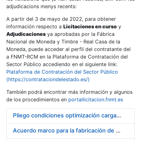
adjudicacions menys recents:
Mostra/Amaga
A partir del 3 de mayo de 2022, para obtener
información respecto a
Licitaciones en curso
y
Mostra/Amaga
Adjudicaciones
ya aprobadas por la Fábrica
Mostra/Amaga
Nacional de Moneda y Timbre - Real Casa de la
Moneda, puede acceder al perfil del contratante del
a FNMT-RCM en la Plataforma de Contratación del
Sector Público accediendo en el siguiente link:
Plataforma de Contratación del Sector Público
(https://contrataciondelestado.es/)
También podrá encontrar más información y algunos
de los procedimientos en
portallicitacion.fnmt.es
Pliego condiciones optimización cargas compras firmado
Mostra/Amaga
Acuerdo marco para la fabricación de piezas