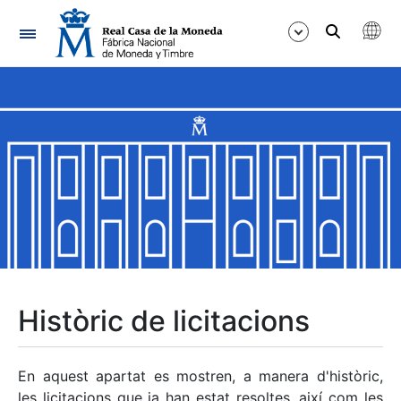
Navegació
Mostra/Amaga
Mostra/Amaga
Mostra/Amaga
Mostra/Amaga
Mostra/Amaga
Històric de licitacions
Mostra/Amaga
En aquest apartat es mostren, a manera d'històric,
les licitacions que ja han estat resoltes, així com les