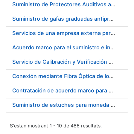
Suministro de Protectores Auditivos a medida para las personas trabajadoras de los Centros de Trabajo de Madrid y Burgos
Suministro de gafas graduadas antiproyecciones para los trabajadores de la FNMT-RCM en los centros de trabajo de Madrid y Burgos
Servicios de una empresa externa para el asesoramiento y resolución de los recursos de alzada que se presentan relacionados con procesos de selección para la FNMT-RCM
Acuerdo marco para el suministro e instalación de persianas, estores y otros complementos
Servicio de Calibración y Verificación Externa de los Equipos de Medición del Servicio de Prevención de la FNMT-RCM
Conexión mediante Fibra Óptica de los Centros de Proceso de Datos (CPDs) de las sedes de la FNMT-RCM de Burgos y Madrid
Contratación de acuerdo marco para el Suministro de Material de Electricidad para la Fábrica Nacional de Moneda y Timbre-Real Casa de la Moneda en su centro de trabajo de Burgos
Suministro de estuches para moneda de 30 €
S'estan mostrant 1 - 10 de 486 resultats.