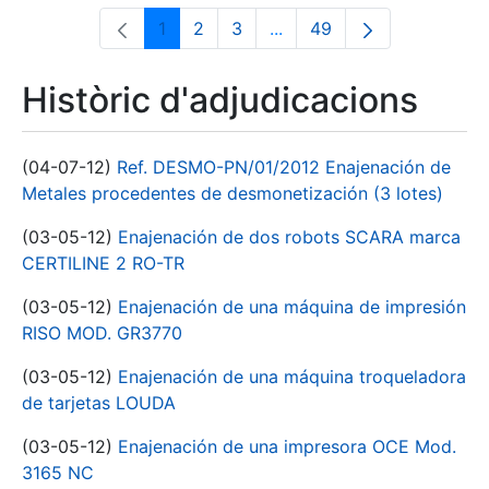
1
2
3
...
49
Pàgina
Pàgina
Pàgina
Pàgines intermèdies Utili
Pàgina
Històric d'adjudicacions
(04-07-12)
Ref. DESMO-PN/01/2012 Enajenación de
Metales procedentes de desmonetización (3 lotes)
(03-05-12)
Enajenación de dos robots SCARA marca
CERTILINE 2 RO-TR
(03-05-12)
Enajenación de una máquina de impresión
RISO MOD. GR3770
(03-05-12)
Enajenación de una máquina troqueladora
de tarjetas LOUDA
(03-05-12)
Enajenación de una impresora OCE Mod.
3165 NC