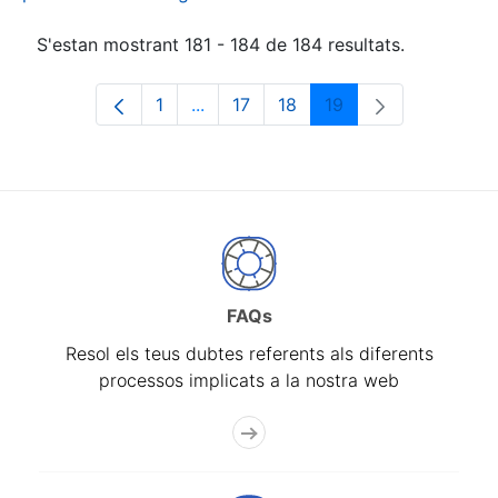
S'estan mostrant 181 - 184 de 184 resultats.
1
...
17
18
19
Pàgina
Pàgines intermèdies Utilitzeu TAB p
Pàgina
Pàgina
Pàgina
FAQs
Resol els teus dubtes referents als diferents
processos implicats a la nostra web