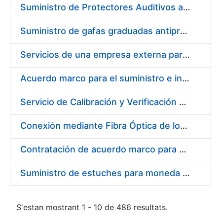
Suministro de Protectores Auditivos a medida para las personas trabajadoras de los Centros de Trabajo de Madrid y Burgos
Suministro de gafas graduadas antiproyecciones para los trabajadores de la FNMT-RCM en los centros de trabajo de Madrid y Burgos
Servicios de una empresa externa para el asesoramiento y resolución de los recursos de alzada que se presentan relacionados con procesos de selección para la FNMT-RCM
Acuerdo marco para el suministro e instalación de persianas, estores y otros complementos
Servicio de Calibración y Verificación Externa de los Equipos de Medición del Servicio de Prevención de la FNMT-RCM
Conexión mediante Fibra Óptica de los Centros de Proceso de Datos (CPDs) de las sedes de la FNMT-RCM de Burgos y Madrid
Contratación de acuerdo marco para el Suministro de Material de Electricidad para la Fábrica Nacional de Moneda y Timbre-Real Casa de la Moneda en su centro de trabajo de Burgos
Suministro de estuches para moneda de 30 €
S'estan mostrant 1 - 10 de 486 resultats.