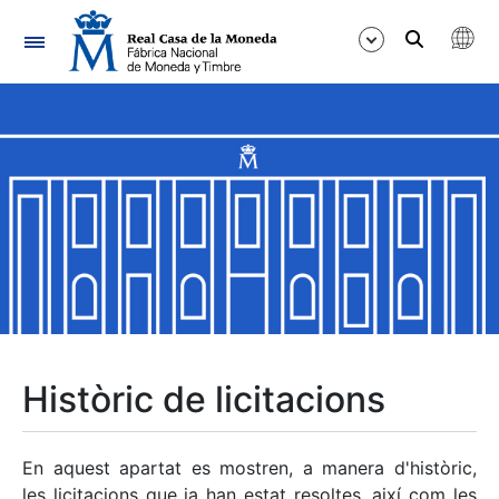
Navegació
Mostra/Amaga
Mostra/Amaga
Mostra/Amaga
Mostra/Amaga
Mostra/Amaga
Històric de licitacions
Mostra/Amaga
En aquest apartat es mostren, a manera d'històric,
les licitacions que ja han estat resoltes, així com les