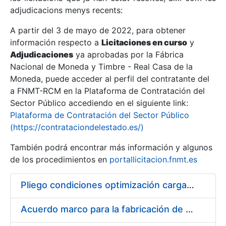
adjudicacions menys recents:
Mostra/Amaga
A partir del 3 de mayo de 2022, para obtener
información respecto a
Licitaciones en curso
y
Mostra/Amaga
Adjudicaciones
ya aprobadas por la Fábrica
Mostra/Amaga
Nacional de Moneda y Timbre - Real Casa de la
Moneda, puede acceder al perfil del contratante del
a FNMT-RCM en la Plataforma de Contratación del
Sector Público accediendo en el siguiente link:
Plataforma de Contratación del Sector Público
(https://contrataciondelestado.es/)
También podrá encontrar más información y algunos
de los procedimientos en
portallicitacion.fnmt.es
Pliego condiciones optimización cargas compras firmado
Mostra/Amaga
Acuerdo marco para la fabricación de piezas