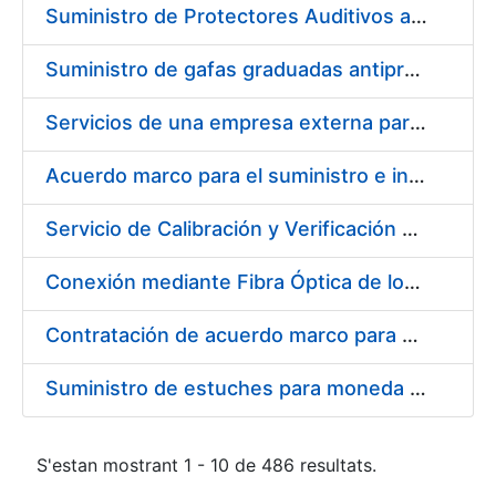
Suministro de Protectores Auditivos a medida para las personas trabajadoras de los Centros de Trabajo de Madrid y Burgos
Suministro de gafas graduadas antiproyecciones para los trabajadores de la FNMT-RCM en los centros de trabajo de Madrid y Burgos
Servicios de una empresa externa para el asesoramiento y resolución de los recursos de alzada que se presentan relacionados con procesos de selección para la FNMT-RCM
Acuerdo marco para el suministro e instalación de persianas, estores y otros complementos
Servicio de Calibración y Verificación Externa de los Equipos de Medición del Servicio de Prevención de la FNMT-RCM
Conexión mediante Fibra Óptica de los Centros de Proceso de Datos (CPDs) de las sedes de la FNMT-RCM de Burgos y Madrid
Contratación de acuerdo marco para el Suministro de Material de Electricidad para la Fábrica Nacional de Moneda y Timbre-Real Casa de la Moneda en su centro de trabajo de Burgos
Suministro de estuches para moneda de 30 €
S'estan mostrant 1 - 10 de 486 resultats.