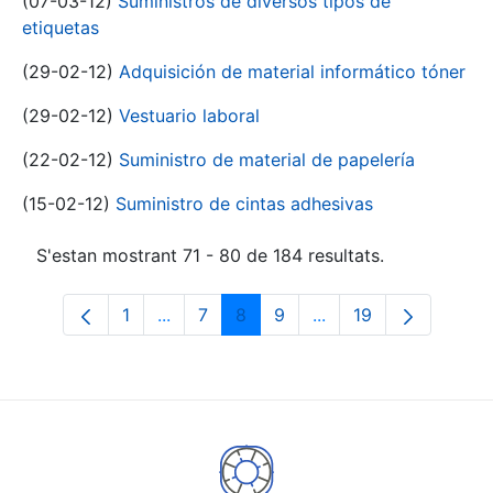
(07-03-12)
Suministros de diversos tipos de
etiquetas
(29-02-12)
Adquisición de material informático tóner
(29-02-12)
Vestuario laboral
(22-02-12)
Suministro de material de papelería
(15-02-12)
Suministro de cintas adhesivas
S'estan mostrant 71 - 80 de 184 resultats.
1
...
7
8
9
...
19
Pàgina
Pàgines intermèdies Utilitzeu TAB per n
Pàgina
Pàgina
Pàgina
Pàgines intermèdies 
Pàgina