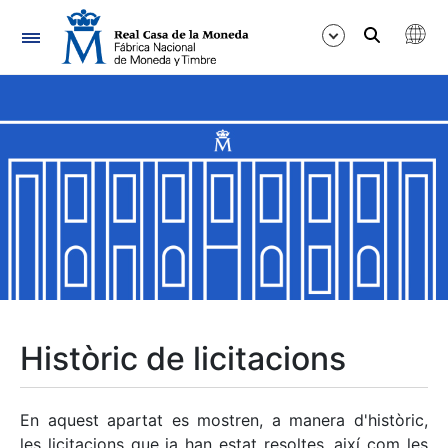
Navegació
Mostra/Amaga
Mostra/Amaga
Mostra/Amaga
Mostra/Amaga
Mostra/Amaga
Històric de licitacions
Mostra/Amaga
En aquest apartat es mostren, a manera d'històric,
les licitacions que ja han estat resoltes, així com les