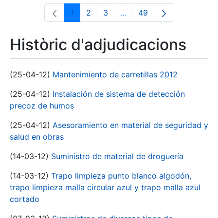
1
2
3
...
49
Pàgina
Pàgina
Pàgina
Pàgines intermèdies Utili
Pàgina
Històric d'adjudicacions
(25-04-12)
Mantenimiento de carretillas 2012
(25-04-12)
Instalación de sistema de detección
precoz de humos
(25-04-12)
Asesoramiento en material de seguridad y
salud en obras
(14-03-12)
Suministro de material de droguería
(14-03-12)
Trapo limpieza punto blanco algodón,
trapo limpieza malla circular azul y trapo malla azul
cortado