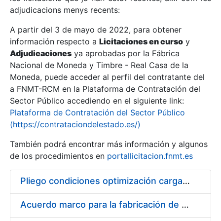
adjudicacions menys recents:
Mostra/Amaga
A partir del 3 de mayo de 2022, para obtener
información respecto a
Licitaciones en curso
y
Mostra/Amaga
Adjudicaciones
ya aprobadas por la Fábrica
Mostra/Amaga
Nacional de Moneda y Timbre - Real Casa de la
Moneda, puede acceder al perfil del contratante del
a FNMT-RCM en la Plataforma de Contratación del
Sector Público accediendo en el siguiente link:
Plataforma de Contratación del Sector Público
(https://contrataciondelestado.es/)
También podrá encontrar más información y algunos
de los procedimientos en
portallicitacion.fnmt.es
Pliego condiciones optimización cargas compras firmado
Mostra/Amaga
Acuerdo marco para la fabricación de piezas