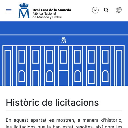
Navegació
Mostra/Amaga
Mostra/Amaga
Mostra/Amaga
Mostra/Amaga
Mostra/Amaga
Històric de licitacions
Mostra/Amaga
En aquest apartat es mostren, a manera d'històric,
les licitacions que ja han estat resoltes, així com les