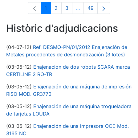
1
2
3
...
49
Pàgina
Pàgina
Pàgina
Pàgines intermèdies Utili
Pàgina
Històric d'adjudicacions
(04-07-12)
Ref. DESMO-PN/01/2012 Enajenación de
Metales procedentes de desmonetización (3 lotes)
(03-05-12)
Enajenación de dos robots SCARA marca
CERTILINE 2 RO-TR
(03-05-12)
Enajenación de una máquina de impresión
RISO MOD. GR3770
(03-05-12)
Enajenación de una máquina troqueladora
de tarjetas LOUDA
(03-05-12)
Enajenación de una impresora OCE Mod.
3165 NC