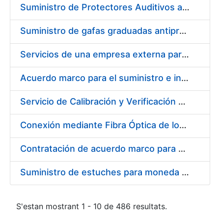
Suministro de Protectores Auditivos a medida para las personas trabajadoras de los Centros de Trabajo de Madrid y Burgos
Suministro de gafas graduadas antiproyecciones para los trabajadores de la FNMT-RCM en los centros de trabajo de Madrid y Burgos
Servicios de una empresa externa para el asesoramiento y resolución de los recursos de alzada que se presentan relacionados con procesos de selección para la FNMT-RCM
Acuerdo marco para el suministro e instalación de persianas, estores y otros complementos
Servicio de Calibración y Verificación Externa de los Equipos de Medición del Servicio de Prevención de la FNMT-RCM
Conexión mediante Fibra Óptica de los Centros de Proceso de Datos (CPDs) de las sedes de la FNMT-RCM de Burgos y Madrid
Contratación de acuerdo marco para el Suministro de Material de Electricidad para la Fábrica Nacional de Moneda y Timbre-Real Casa de la Moneda en su centro de trabajo de Burgos
Suministro de estuches para moneda de 30 €
S'estan mostrant 1 - 10 de 486 resultats.