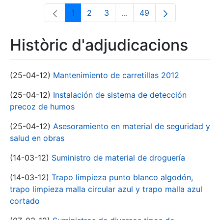
1
2
3
...
49
Pàgina
Pàgina
Pàgina
Pàgines intermèdies Utili
Pàgina
Històric d'adjudicacions
(25-04-12)
Mantenimiento de carretillas 2012
(25-04-12)
Instalación de sistema de detección
precoz de humos
(25-04-12)
Asesoramiento en material de seguridad y
salud en obras
(14-03-12)
Suministro de material de droguería
(14-03-12)
Trapo limpieza punto blanco algodón,
trapo limpieza malla circular azul y trapo malla azul
cortado