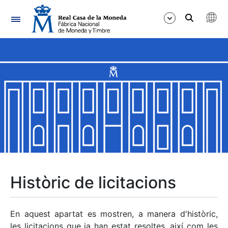
Navegació
Mostra/Amaga
Mostra/Amaga
Mostra/Amaga
Mostra/Amaga
Mostra/Amaga
Històric de licitacions
Mostra/Amaga
En aquest apartat es mostren, a manera d'històric,
les licitacions que ja han estat resoltes, així com les