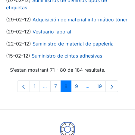
(07-03-12)
Suministros de diversos tipos de
etiquetas
(29-02-12)
Adquisición de material informático tóner
(29-02-12)
Vestuario laboral
(22-02-12)
Suministro de material de papelería
(15-02-12)
Suministro de cintas adhesivas
S'estan mostrant 71 - 80 de 184 resultats.
1
...
7
8
9
...
19
Pàgina
Pàgines intermèdies Utilitzeu TAB per n
Pàgina
Pàgina
Pàgina
Pàgines intermèdies 
Pàgina