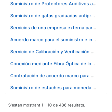
Suministro de Protectores Auditivos a medida para las personas trabajadoras de los Centros de Trabajo de Madrid y Burgos
Suministro de gafas graduadas antiproyecciones para los trabajadores de la FNMT-RCM en los centros de trabajo de Madrid y Burgos
Servicios de una empresa externa para el asesoramiento y resolución de los recursos de alzada que se presentan relacionados con procesos de selección para la FNMT-RCM
Acuerdo marco para el suministro e instalación de persianas, estores y otros complementos
Servicio de Calibración y Verificación Externa de los Equipos de Medición del Servicio de Prevención de la FNMT-RCM
Conexión mediante Fibra Óptica de los Centros de Proceso de Datos (CPDs) de las sedes de la FNMT-RCM de Burgos y Madrid
Contratación de acuerdo marco para el Suministro de Material de Electricidad para la Fábrica Nacional de Moneda y Timbre-Real Casa de la Moneda en su centro de trabajo de Burgos
Suministro de estuches para moneda de 30 €
S'estan mostrant 1 - 10 de 486 resultats.