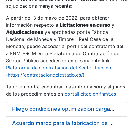
adjudicacions menys recents:
Mostra/Amaga
A partir del 3 de mayo de 2022, para obtener
información respecto a
Licitaciones en curso
y
Mostra/Amaga
Adjudicaciones
ya aprobadas por la Fábrica
Mostra/Amaga
Nacional de Moneda y Timbre - Real Casa de la
Moneda, puede acceder al perfil del contratante del
a FNMT-RCM en la Plataforma de Contratación del
Sector Público accediendo en el siguiente link:
Plataforma de Contratación del Sector Público
(https://contrataciondelestado.es/)
También podrá encontrar más información y algunos
de los procedimientos en
portallicitacion.fnmt.es
Pliego condiciones optimización cargas compras firmado
Mostra/Amaga
Acuerdo marco para la fabricación de piezas