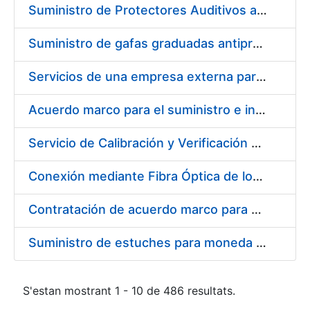
Suministro de Protectores Auditivos a medida para las personas trabajadoras de los Centros de Trabajo de Madrid y Burgos
Suministro de gafas graduadas antiproyecciones para los trabajadores de la FNMT-RCM en los centros de trabajo de Madrid y Burgos
Servicios de una empresa externa para el asesoramiento y resolución de los recursos de alzada que se presentan relacionados con procesos de selección para la FNMT-RCM
Acuerdo marco para el suministro e instalación de persianas, estores y otros complementos
Servicio de Calibración y Verificación Externa de los Equipos de Medición del Servicio de Prevención de la FNMT-RCM
Conexión mediante Fibra Óptica de los Centros de Proceso de Datos (CPDs) de las sedes de la FNMT-RCM de Burgos y Madrid
Contratación de acuerdo marco para el Suministro de Material de Electricidad para la Fábrica Nacional de Moneda y Timbre-Real Casa de la Moneda en su centro de trabajo de Burgos
Suministro de estuches para moneda de 30 €
S'estan mostrant 1 - 10 de 486 resultats.