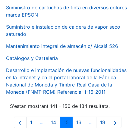
Suministro de cartuchos de tinta en diversos colores
marca EPSON
Suministro e instalación de caldera de vapor seco
saturado
Mantenimiento integral de almacén c/ Alcalá 526
Catálogos y Cartelería
Desarrollo e implantación de nuevas funcionalidades
en la intranet y en el portal laboral de la Fábrica
Nacional de Moneda y Timbre-Real Casa de la
Moneda (FNMT-RCM) Referencia: 1-16-2011
S'estan mostrant 141 - 150 de 184 resultats.
1
...
14
15
16
...
19
Pàgina
Pàgines intermèdies Utilitzeu TAB per na
Pàgina
Pàgina
Pàgina
Pàgines intermèdies
Pàgina