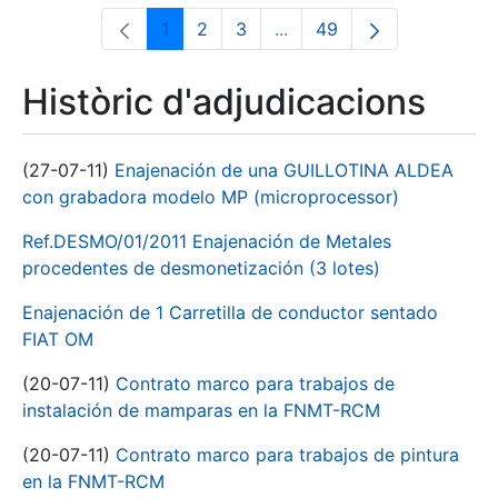
1
2
3
...
49
Pàgina
Pàgina
Pàgina
Pàgines intermèdies Utili
Pàgina
Històric d'adjudicacions
(27-07-11)
Enajenación de una GUILLOTINA ALDEA
con grabadora modelo MP (microprocessor)
Ref.DESMO/01/2011 Enajenación de Metales
procedentes de desmonetización (3 lotes)
Enajenación de 1 Carretilla de conductor sentado
FIAT OM
(20-07-11)
Contrato marco para trabajos de
instalación de mamparas en la FNMT-RCM
(20-07-11)
Contrato marco para trabajos de pintura
en la FNMT-RCM