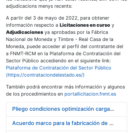
adjudicacions menys recents:
Mostra/Amaga
A partir del 3 de mayo de 2022, para obtener
información respecto a
Licitaciones en curso
y
Mostra/Amaga
Adjudicaciones
ya aprobadas por la Fábrica
Mostra/Amaga
Nacional de Moneda y Timbre - Real Casa de la
Moneda, puede acceder al perfil del contratante del
a FNMT-RCM en la Plataforma de Contratación del
Sector Público accediendo en el siguiente link:
Plataforma de Contratación del Sector Público
(https://contrataciondelestado.es/)
También podrá encontrar más información y algunos
de los procedimientos en
portallicitacion.fnmt.es
Pliego condiciones optimización cargas compras firmado
Mostra/Amaga
Acuerdo marco para la fabricación de piezas