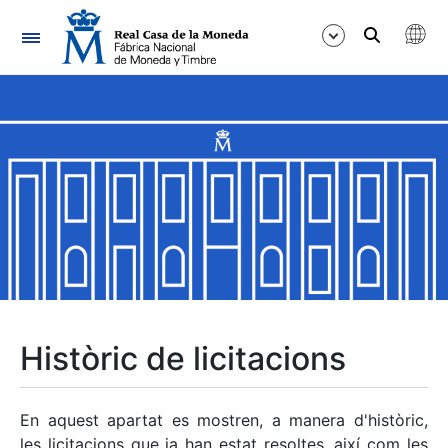
Navegació
Mostra/Amaga
Mostra/Amaga
Mostra/Amaga
Mostra/Amaga
Mostra/Amaga
Històric de licitacions
Mostra/Amaga
En aquest apartat es mostren, a manera d'històric,
les licitacions que ja han estat resoltes, així com les