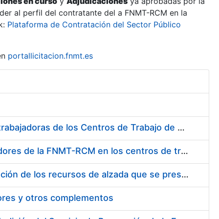
ciones en curso
y
Adjudicaciones
ya aprobadas por la
er al perfil del contratante del a FNMT-RCM en la
k:
Plataforma de Contratación del Sector Público
en
portallicitacion.fnmt.es
Suministro de Protectores Auditivos a medida para las personas trabajadoras de los Centros de Trabajo de Madrid y Burgos
Suministro de gafas graduadas antiproyecciones para los trabajadores de la FNMT-RCM en los centros de trabajo de Madrid y Burgos
Servicios de una empresa externa para el asesoramiento y resolución de los recursos de alzada que se presentan relacionados con procesos de selección para la FNMT-RCM
tores y otros complementos