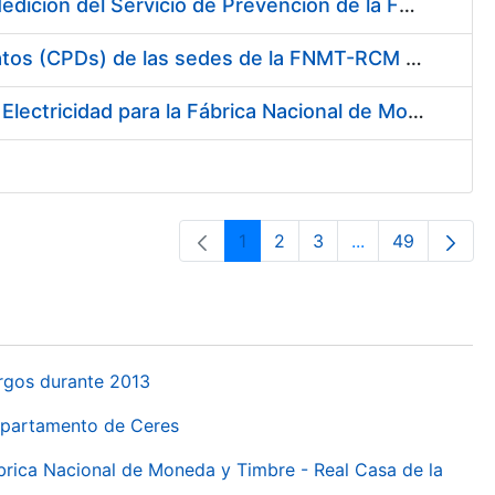
Servicio de Calibración y Verificación Externa de los Equipos de Medición del Servicio de Prevención de la FNMT-RCM
Conexión mediante Fibra Óptica de los Centros de Proceso de Datos (CPDs) de las sedes de la FNMT-RCM de Burgos y Madrid
Contratación de acuerdo marco para el Suministro de Material de Electricidad para la Fábrica Nacional de Moneda y Timbre-Real Casa de la Moneda en su centro de trabajo de Burgos
1
2
3
...
49
Pàgina
Pàgina
Pàgina
Pàgines intermèd
Pàgina
urgos durante 2013
Departamento de Ceres
ábrica Nacional de Moneda y Timbre - Real Casa de la