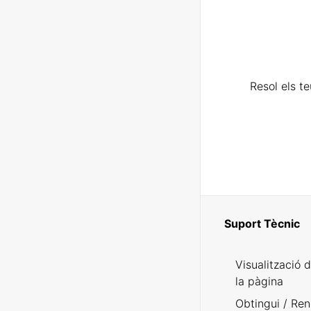
Resol els t
Suport Tècnic
Visualització 
la pàgina
Obtingui / Ren