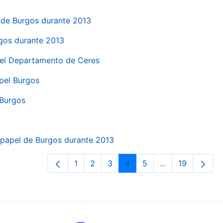
el de Burgos durante 2013
rgos durante 2013
 del Departamento de Ceres
apel Burgos
 Burgos
a papel de Burgos durante 2013
1
2
3
4
5
...
19
Pàgina
Pàgina
Pàgina
Pàgina
Pàgina
Pàgines intermè
Pàgina