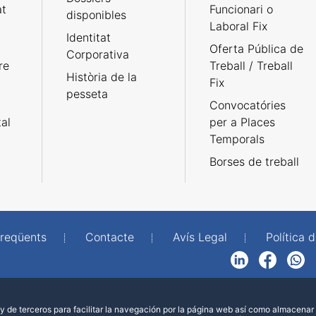
at
Funcionari o
disponibles
Laboral Fix
Identitat
Oferta Pública de
Corporativa
re
Treball / Treball
Història de la
Fix
pesseta
Convocatóries
tal
per a Places
Temporals
Borses de treball
freqüents
Contacte
Avís Legal
Política d
LinkedIn
Facebook
WhatsApp
 de terceros para facilitar la navegación por la página web así como almacenar 