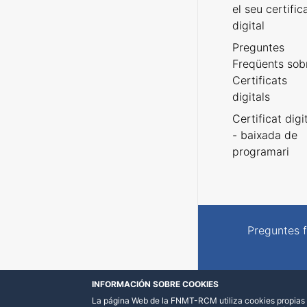
el seu certific
digital
Preguntes
Freqüents sob
Certificats
digitals
Certificat digi
- baixada de
programari
Preguntes 
INFORMACIÓN SOBRE COOKIES
La página Web de la FNMT-RCM utiliza cookies propias y