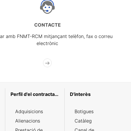
CONTACTE
ar amb FNMT-RCM mitjançant telèfon, fax o correu
electrònic
Perfil d'el contractant
D'interès
Adquisicions
Botigues
Alienacions
Catàleg
Prestació de
Canal de