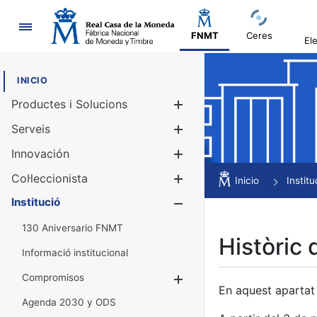
Navegació
FNMT
Ceres
El
INICIO
Productes i Solucions
Mostra/Amag
Serveis
Mostra/Amag
Innovación
Mostra/Amag
Col·leccionista
Mostra/Amag
Inicio
Institu
Institució
Mostra/Amag
130 Aniversario FNMT
Històric 
Informació institucional
Compromisos
Mostra/Amaga
En aquest apartat 
Agenda 2030 y ODS