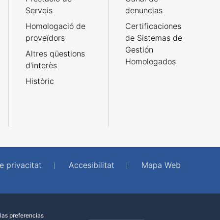
Serveis
denuncias
Homologació de
Certificaciones
proveïdors
de Sistemas de
Gestión
Altres qüestions
Homologados
d'interès
Històric
e privacitat
Accesibilitat
Mapa Web
las preferencias