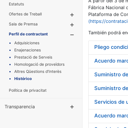
A partir del 3 de
Estatuts
Fábrica Nacional 
Plataforma de Cont
Ofertes de Treball
Mostra/Amaga
(https://contratac
Sala de Premsa
Mostra/Amaga
También podrá enc
Perfil de contractant
Mostra/Amaga
Adquisiciones
Pliego condic
Enajenaciones
Prestació de Serveis
Acuerdo marco
Homologació de proveïdors
Altres Qüestions d'Interès
Histórico
Política de privacitat
Transparencia
Mostra/Amag
Acuerdo marco