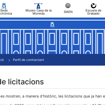
Sede
Museo Casa de la
Escuela de
SIAEN
ectrónica
Moneda
Grabado
a
a
a
a
ció
Perfil de contractant
a
de licitacions
es mostren, a manera d'històric, les licitacions que ja han 