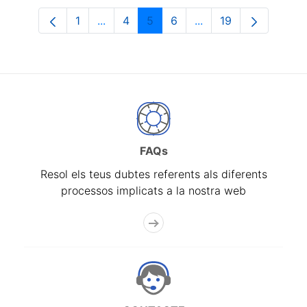
1
...
4
5
6
...
19
Pàgina
Pàgines intermèdies Utilitzeu TAB per n
Pàgina
Pàgina
Pàgina
Pàgines intermèdies 
Pàgina
FAQs
Resol els teus dubtes referents als diferents
processos implicats a la nostra web