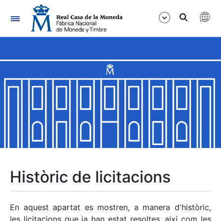
Navegació
Mostra/Amaga
Mostra/Amaga
Mostra/Amaga
Mostra/Amaga
Mostra/Amaga
Històric de licitacions
Mostra/Amaga
En aquest apartat es mostren, a manera d'històric,
les licitacions que ja han estat resoltes, així com les