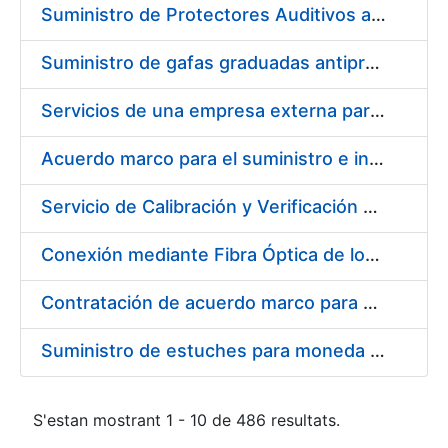
Suministro de Protectores Auditivos a medida para las personas trabajadoras de los Centros de Trabajo de Madrid y Burgos
Suministro de gafas graduadas antiproyecciones para los trabajadores de la FNMT-RCM en los centros de trabajo de Madrid y Burgos
Servicios de una empresa externa para el asesoramiento y resolución de los recursos de alzada que se presentan relacionados con procesos de selección para la FNMT-RCM
Acuerdo marco para el suministro e instalación de persianas, estores y otros complementos
Servicio de Calibración y Verificación Externa de los Equipos de Medición del Servicio de Prevención de la FNMT-RCM
Conexión mediante Fibra Óptica de los Centros de Proceso de Datos (CPDs) de las sedes de la FNMT-RCM de Burgos y Madrid
Contratación de acuerdo marco para el Suministro de Material de Electricidad para la Fábrica Nacional de Moneda y Timbre-Real Casa de la Moneda en su centro de trabajo de Burgos
Suministro de estuches para moneda de 30 €
S'estan mostrant 1 - 10 de 486 resultats.