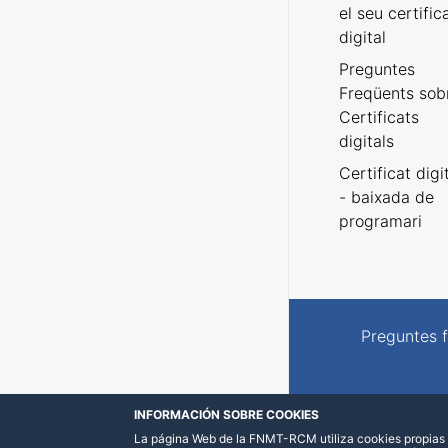
el seu certific
digital
Preguntes
Freqüents sob
Certificats
digitals
Certificat digi
- baixada de
programari
Preguntes 
INFORMACIÓN SOBRE COOKIES
La página Web de la FNMT-RCM utiliza cookies propias y