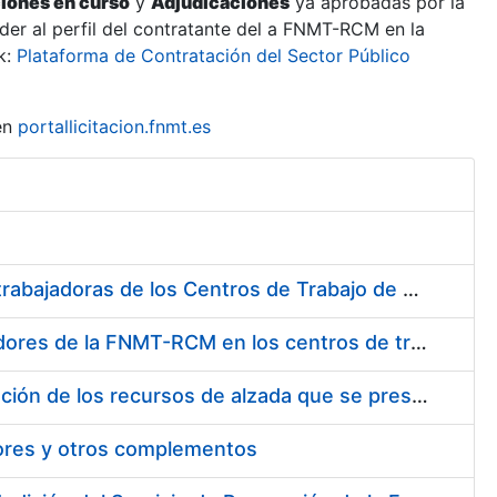
ciones en curso
y
Adjudicaciones
ya aprobadas por la
er al perfil del contratante del a FNMT-RCM en la
k:
Plataforma de Contratación del Sector Público
en
portallicitacion.fnmt.es
Suministro de Protectores Auditivos a medida para las personas trabajadoras de los Centros de Trabajo de Madrid y Burgos
Suministro de gafas graduadas antiproyecciones para los trabajadores de la FNMT-RCM en los centros de trabajo de Madrid y Burgos
Servicios de una empresa externa para el asesoramiento y resolución de los recursos de alzada que se presentan relacionados con procesos de selección para la FNMT-RCM
tores y otros complementos