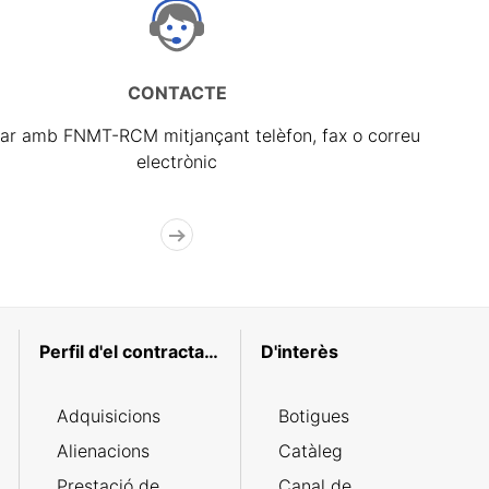
CONTACTE
ar amb FNMT-RCM mitjançant telèfon, fax o correu
electrònic
Perfil d'el contractant
D'interès
Adquisicions
Botigues
Alienacions
Catàleg
Prestació de
Canal de