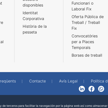
at
Funcionari o
disponibles
Laboral Fix
Identitat
Oferta Pública de
Corporativa
re
Treball / Treball
Història de la
Fix
pesseta
Convocatóries
tal
per a Places
Temporals
Borses de treball
freqüents
Contacte
Avís Legal
Política d
LinkedIn
Facebook
WhatsApp
 de terceros para facilitar la navegación por la página web así como almacenar 