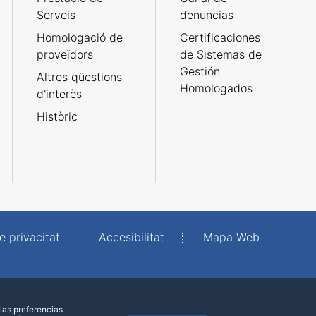
Serveis
denuncias
Homologació de
Certificaciones
proveïdors
de Sistemas de
Gestión
Altres qüestions
Homologados
d'interès
Històric
e privacitat
Accesibilitat
Mapa Web
las preferencias