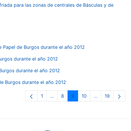
friada para las zonas de centrales de Básculas y de
e Papel de Burgos durante el año 2012
 Burgos durante el año 2012
 Burgos durante el año 2012
 de Burgos durante el año 2012
1
...
8
9
10
...
19
Pàgina
Pàgines intermèdies Utilitzeu TAB p
Pàgina
Pàgina
Pàgina
Pàgines intermè
Pàgina