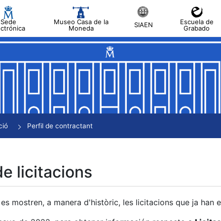
Sede
Museo Casa de la
Escuela de
SIAEN
ectrónica
Moneda
Grabado
a
a
a
a
ció
Perfil de contractant
a
de licitacions
es mostren, a manera d'històric, les licitacions que ja han 