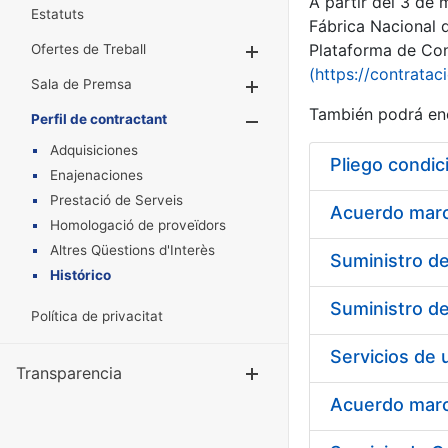
A partir del 3 de
Estatuts
Fábrica Nacional 
Plataforma de Cont
Ofertes de Treball
Mostra/Amaga
(https://contratac
Sala de Premsa
Mostra/Amaga
También podrá enc
Perfil de contractant
Mostra/Amaga
Adquisiciones
Pliego condic
Enajenaciones
Prestació de Serveis
Acuerdo marco
Homologació de proveïdors
Altres Qüestions d'Interès
Histórico
Política de privacitat
Transparencia
Mostra/Amag
Acuerdo marco