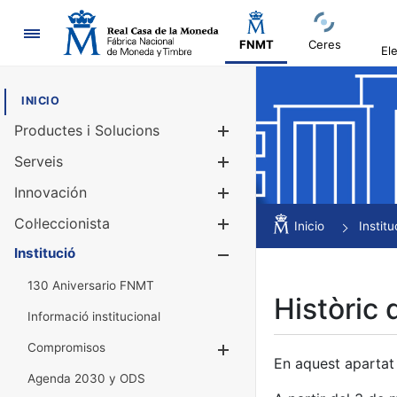
Navegació
FNMT
Ceres
El
INICIO
Productes i Solucions
Mostra/Amag
Serveis
Mostra/Amag
Innovación
Mostra/Amag
Col·leccionista
Mostra/Amag
Inicio
Institu
Institució
Mostra/Amag
130 Aniversario FNMT
Històric 
Informació institucional
Compromisos
Mostra/Amaga
En aquest apartat 
Agenda 2030 y ODS