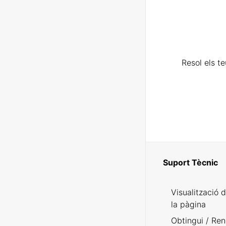
Resol els t
Suport Tècnic
Visualització 
la pàgina
Obtingui / Ren