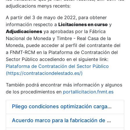
adjudicacions menys recents:
Mostra/Amaga
A partir del 3 de mayo de 2022, para obtener
información respecto a
Licitaciones en curso
y
Mostra/Amaga
Adjudicaciones
ya aprobadas por la Fábrica
Mostra/Amaga
Nacional de Moneda y Timbre - Real Casa de la
Moneda, puede acceder al perfil del contratante del
a FNMT-RCM en la Plataforma de Contratación del
Sector Público accediendo en el siguiente link:
Plataforma de Contratación del Sector Público
(https://contrataciondelestado.es/)
También podrá encontrar más información y algunos
de los procedimientos en
portallicitacion.fnmt.es
Pliego condiciones optimización cargas compras firmado
Mostra/Amaga
Acuerdo marco para la fabricación de piezas