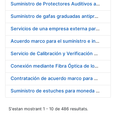
Suministro de Protectores Auditivos a medida para las personas trabajadoras de los Centros de Trabajo de Madrid y Burgos
Suministro de gafas graduadas antiproyecciones para los trabajadores de la FNMT-RCM en los centros de trabajo de Madrid y Burgos
Servicios de una empresa externa para el asesoramiento y resolución de los recursos de alzada que se presentan relacionados con procesos de selección para la FNMT-RCM
Acuerdo marco para el suministro e instalación de persianas, estores y otros complementos
Servicio de Calibración y Verificación Externa de los Equipos de Medición del Servicio de Prevención de la FNMT-RCM
Conexión mediante Fibra Óptica de los Centros de Proceso de Datos (CPDs) de las sedes de la FNMT-RCM de Burgos y Madrid
Contratación de acuerdo marco para el Suministro de Material de Electricidad para la Fábrica Nacional de Moneda y Timbre-Real Casa de la Moneda en su centro de trabajo de Burgos
Suministro de estuches para moneda de 30 €
S'estan mostrant 1 - 10 de 486 resultats.