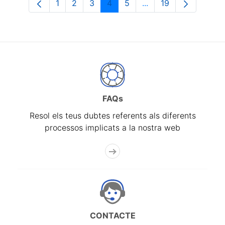
1
2
3
4
5
...
19
Pàgina
Pàgina
Pàgina
Pàgina
Pàgina
Pàgines intermèdies 
Pàgina
FAQs
Resol els teus dubtes referents als diferents
processos implicats a la nostra web
CONTACTE