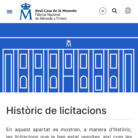
Navegació
Mostra/Amaga
Mostra/Amaga
Mostra/Amaga
Mostra/Amaga
Mostra/Amaga
Històric de licitacions
Mostra/Amaga
En aquest apartat es mostren, a manera d'històric,
les licitacions que ja han estat resoltes, així com les