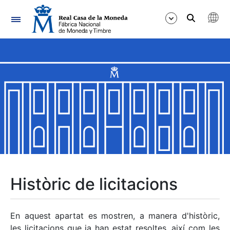
Navegació
Mostra/Amaga
Mostra/Amaga
Mostra/Amaga
Mostra/Amaga
Mostra/Amaga
Històric de licitacions
Mostra/Amaga
En aquest apartat es mostren, a manera d'històric,
les licitacions que ja han estat resoltes, així com les