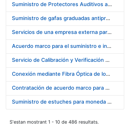
Suministro de Protectores Auditivos a medida para las personas trabajadoras de los Centros de Trabajo de Madrid y Burgos
Suministro de gafas graduadas antiproyecciones para los trabajadores de la FNMT-RCM en los centros de trabajo de Madrid y Burgos
Servicios de una empresa externa para el asesoramiento y resolución de los recursos de alzada que se presentan relacionados con procesos de selección para la FNMT-RCM
Acuerdo marco para el suministro e instalación de persianas, estores y otros complementos
Servicio de Calibración y Verificación Externa de los Equipos de Medición del Servicio de Prevención de la FNMT-RCM
Conexión mediante Fibra Óptica de los Centros de Proceso de Datos (CPDs) de las sedes de la FNMT-RCM de Burgos y Madrid
Contratación de acuerdo marco para el Suministro de Material de Electricidad para la Fábrica Nacional de Moneda y Timbre-Real Casa de la Moneda en su centro de trabajo de Burgos
Suministro de estuches para moneda de 30 €
S'estan mostrant 1 - 10 de 486 resultats.