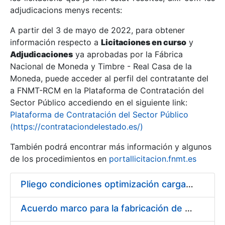
adjudicacions menys recents:
Mostra/Amaga
A partir del 3 de mayo de 2022, para obtener
información respecto a
Licitaciones en curso
y
Mostra/Amaga
Adjudicaciones
ya aprobadas por la Fábrica
Mostra/Amaga
Nacional de Moneda y Timbre - Real Casa de la
Moneda, puede acceder al perfil del contratante del
a FNMT-RCM en la Plataforma de Contratación del
Sector Público accediendo en el siguiente link:
Plataforma de Contratación del Sector Público
(https://contrataciondelestado.es/)
También podrá encontrar más información y algunos
de los procedimientos en
portallicitacion.fnmt.es
Pliego condiciones optimización cargas compras firmado
Mostra/Amaga
Acuerdo marco para la fabricación de piezas