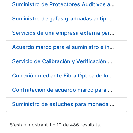
Suministro de Protectores Auditivos a medida para las personas trabajadoras de los Centros de Trabajo de Madrid y Burgos
Suministro de gafas graduadas antiproyecciones para los trabajadores de la FNMT-RCM en los centros de trabajo de Madrid y Burgos
Servicios de una empresa externa para el asesoramiento y resolución de los recursos de alzada que se presentan relacionados con procesos de selección para la FNMT-RCM
Acuerdo marco para el suministro e instalación de persianas, estores y otros complementos
Servicio de Calibración y Verificación Externa de los Equipos de Medición del Servicio de Prevención de la FNMT-RCM
Conexión mediante Fibra Óptica de los Centros de Proceso de Datos (CPDs) de las sedes de la FNMT-RCM de Burgos y Madrid
Contratación de acuerdo marco para el Suministro de Material de Electricidad para la Fábrica Nacional de Moneda y Timbre-Real Casa de la Moneda en su centro de trabajo de Burgos
Suministro de estuches para moneda de 30 €
S'estan mostrant 1 - 10 de 486 resultats.