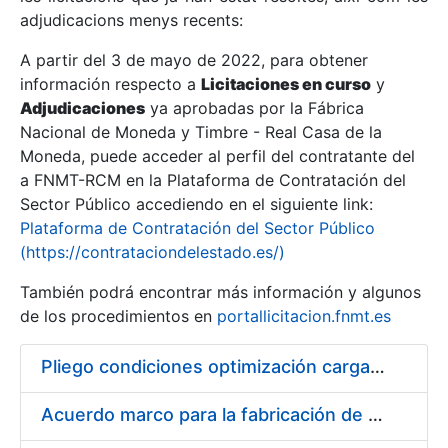
adjudicacions menys recents:
Mostra/Amaga
A partir del 3 de mayo de 2022, para obtener
información respecto a
Licitaciones en curso
y
Mostra/Amaga
Adjudicaciones
ya aprobadas por la Fábrica
Mostra/Amaga
Nacional de Moneda y Timbre - Real Casa de la
Moneda, puede acceder al perfil del contratante del
a FNMT-RCM en la Plataforma de Contratación del
Sector Público accediendo en el siguiente link:
Plataforma de Contratación del Sector Público
(https://contrataciondelestado.es/)
También podrá encontrar más información y algunos
de los procedimientos en
portallicitacion.fnmt.es
Pliego condiciones optimización cargas compras firmado
Mostra/Amaga
Acuerdo marco para la fabricación de piezas