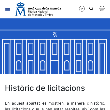
Navegació
Mostra/Amaga
Mostra/Amaga
Mostra/Amaga
Mostra/Amaga
Mostra/Amaga
Històric de licitacions
Mostra/Amaga
En aquest apartat es mostren, a manera d'històric,
les licitacions que ja han estat resoltes, així com les