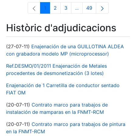
1
2
3
...
49
Pàgina
Pàgina
Pàgina
Pàgines intermèdies Utili
Pàgina
Històric d'adjudicacions
(27-07-11)
Enajenación de una GUILLOTINA ALDEA
con grabadora modelo MP (microprocessor)
Ref.DESMO/01/2011 Enajenación de Metales
procedentes de desmonetización (3 lotes)
Enajenación de 1 Carretilla de conductor sentado
FIAT OM
(20-07-11)
Contrato marco para trabajos de
instalación de mamparas en la FNMT-RCM
(20-07-11)
Contrato marco para trabajos de pintura
en la FNMT-RCM