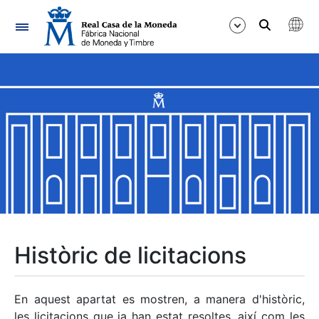
Navegació
Mostra/Amaga
Mostra/Amaga
Mostra/Amaga
Mostra/Amaga
Mostra/Amaga
Històric de licitacions
Mostra/Amaga
En aquest apartat es mostren, a manera d'històric,
les licitacions que ja han estat resoltes, així com les