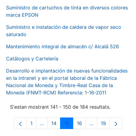
Suministro de cartuchos de tinta en diversos colores
marca EPSON
Suministro e instalación de caldera de vapor seco
saturado
Mantenimiento integral de almacén c/ Alcalá 526
Catálogos y Cartelería
Desarrollo e implantación de nuevas funcionalidades
en la intranet y en el portal laboral de la Fábrica
Nacional de Moneda y Timbre-Real Casa de la
Moneda (FNMT-RCM) Referencia: 1-16-2011
S'estan mostrant 141 - 150 de 184 resultats.
1
...
14
15
16
...
19
Pàgina
Pàgines intermèdies Utilitzeu TAB per na
Pàgina
Pàgina
Pàgina
Pàgines intermèdies
Pàgina