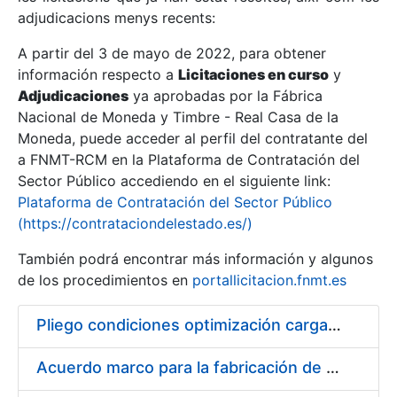
adjudicacions menys recents:
Mostra/Amaga
A partir del 3 de mayo de 2022, para obtener
información respecto a
Licitaciones en curso
y
Mostra/Amaga
Adjudicaciones
ya aprobadas por la Fábrica
Mostra/Amaga
Nacional de Moneda y Timbre - Real Casa de la
Moneda, puede acceder al perfil del contratante del
a FNMT-RCM en la Plataforma de Contratación del
Sector Público accediendo en el siguiente link:
Plataforma de Contratación del Sector Público
(https://contrataciondelestado.es/)
También podrá encontrar más información y algunos
de los procedimientos en
portallicitacion.fnmt.es
Pliego condiciones optimización cargas compras firmado
Mostra/Amaga
Acuerdo marco para la fabricación de piezas