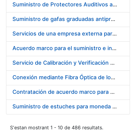
Suministro de Protectores Auditivos a medida para las personas trabajadoras de los Centros de Trabajo de Madrid y Burgos
Suministro de gafas graduadas antiproyecciones para los trabajadores de la FNMT-RCM en los centros de trabajo de Madrid y Burgos
Servicios de una empresa externa para el asesoramiento y resolución de los recursos de alzada que se presentan relacionados con procesos de selección para la FNMT-RCM
Acuerdo marco para el suministro e instalación de persianas, estores y otros complementos
Servicio de Calibración y Verificación Externa de los Equipos de Medición del Servicio de Prevención de la FNMT-RCM
Conexión mediante Fibra Óptica de los Centros de Proceso de Datos (CPDs) de las sedes de la FNMT-RCM de Burgos y Madrid
Contratación de acuerdo marco para el Suministro de Material de Electricidad para la Fábrica Nacional de Moneda y Timbre-Real Casa de la Moneda en su centro de trabajo de Burgos
Suministro de estuches para moneda de 30 €
S'estan mostrant 1 - 10 de 486 resultats.