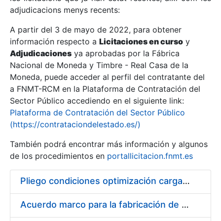
adjudicacions menys recents:
Mostra/Amaga
A partir del 3 de mayo de 2022, para obtener
información respecto a
Licitaciones en curso
y
Mostra/Amaga
Adjudicaciones
ya aprobadas por la Fábrica
Mostra/Amaga
Nacional de Moneda y Timbre - Real Casa de la
Moneda, puede acceder al perfil del contratante del
a FNMT-RCM en la Plataforma de Contratación del
Sector Público accediendo en el siguiente link:
Plataforma de Contratación del Sector Público
(https://contrataciondelestado.es/)
También podrá encontrar más información y algunos
de los procedimientos en
portallicitacion.fnmt.es
Pliego condiciones optimización cargas compras firmado
Mostra/Amaga
Acuerdo marco para la fabricación de piezas