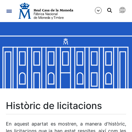
Navegació
Mostra/Amaga
Mostra/Amaga
Mostra/Amaga
Mostra/Amaga
Mostra/Amaga
Històric de licitacions
Mostra/Amaga
En aquest apartat es mostren, a manera d'històric,
les licitacions que ja han estat resoltes, així com les