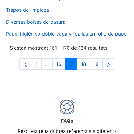
Trapos de limpieza
Diversas bolsas de basura
Papel higiénico doble capa y toallas en rollo de papel
S'estan mostrant 161 - 170 de 184 resultats.
1
...
16
17
18
19
Pàgina
Pàgines intermèdies Utilitzeu TAB per 
Pàgina
Pàgina
Pàgina
Pàgina
FAQs
Resol els teus dubtes referents als diferents