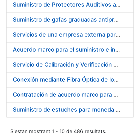
Suministro de Protectores Auditivos a medida para las personas trabajadoras de los Centros de Trabajo de Madrid y Burgos
Suministro de gafas graduadas antiproyecciones para los trabajadores de la FNMT-RCM en los centros de trabajo de Madrid y Burgos
Servicios de una empresa externa para el asesoramiento y resolución de los recursos de alzada que se presentan relacionados con procesos de selección para la FNMT-RCM
Acuerdo marco para el suministro e instalación de persianas, estores y otros complementos
Servicio de Calibración y Verificación Externa de los Equipos de Medición del Servicio de Prevención de la FNMT-RCM
Conexión mediante Fibra Óptica de los Centros de Proceso de Datos (CPDs) de las sedes de la FNMT-RCM de Burgos y Madrid
Contratación de acuerdo marco para el Suministro de Material de Electricidad para la Fábrica Nacional de Moneda y Timbre-Real Casa de la Moneda en su centro de trabajo de Burgos
Suministro de estuches para moneda de 30 €
S'estan mostrant 1 - 10 de 486 resultats.