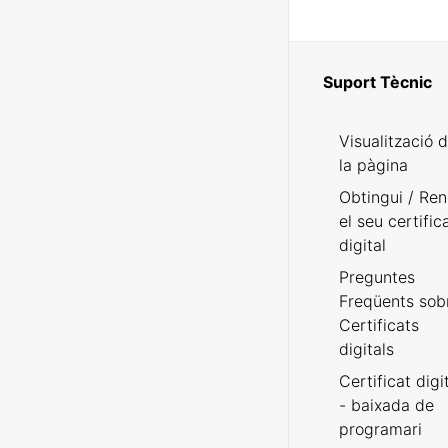
Suport Tècnic
Visualització 
la pàgina
Obtingui / Ren
el seu certific
digital
Preguntes
Freqüents sob
Certificats
digitals
Certificat digi
- baixada de
programari