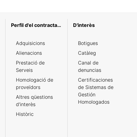
Perfil d'el contractant
D'interès
Adquisicions
Botigues
Alienacions
Catàleg
Prestació de
Canal de
Serveis
denuncias
Homologació de
Certificaciones
proveïdors
de Sistemas de
Gestión
Altres qüestions
Homologados
d'interès
Històric