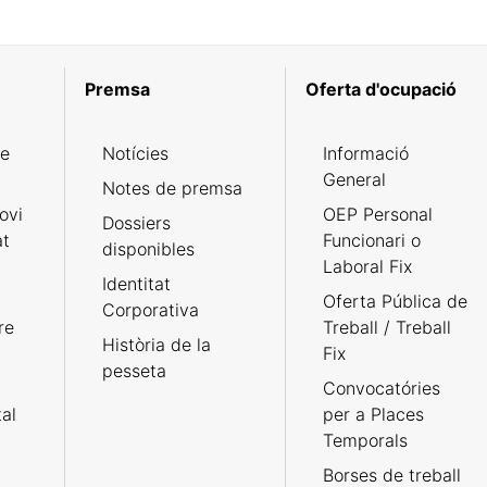
Premsa
Oferta d'ocupació
de
Notícies
Informació
General
Notes de premsa
ovi
OEP Personal
Dossiers
at
Funcionari o
disponibles
Laboral Fix
Identitat
Oferta Pública de
Corporativa
re
Treball / Treball
Història de la
Fix
pesseta
Convocatóries
tal
per a Places
Temporals
Borses de treball