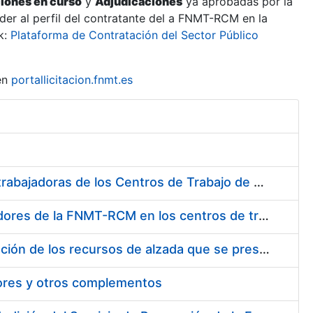
ciones en curso
y
Adjudicaciones
ya aprobadas por la
er al perfil del contratante del a FNMT-RCM en la
k:
Plataforma de Contratación del Sector Público
en
portallicitacion.fnmt.es
Suministro de Protectores Auditivos a medida para las personas trabajadoras de los Centros de Trabajo de Madrid y Burgos
Suministro de gafas graduadas antiproyecciones para los trabajadores de la FNMT-RCM en los centros de trabajo de Madrid y Burgos
Servicios de una empresa externa para el asesoramiento y resolución de los recursos de alzada que se presentan relacionados con procesos de selección para la FNMT-RCM
tores y otros complementos