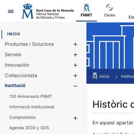
Navegació
FNMT
Ceres
El
INICIO
Productes i Solucions
Mostra/Amag
Serveis
Mostra/Amag
Innovación
Mostra/Amag
Col·leccionista
Mostra/Amag
Inicio
Institu
Institució
Mostra/Amag
130 Aniversario FNMT
Històric 
Informació institucional
Compromisos
Mostra/Amaga
En aquest apartat 
Agenda 2030 y ODS