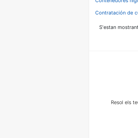
Contenedores higi
Contratación de c
S'estan mostrant
Resol els t