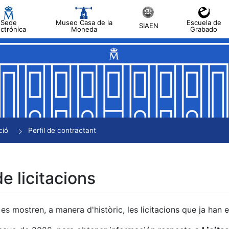
Sede
Museo Casa de la
Escuela de
SIAEN
ectrónica
Moneda
Grabado
a
a
a
a
ció
Perfil de contractant
a
de licitacions
es mostren, a manera d'històric, les licitacions que ja han 