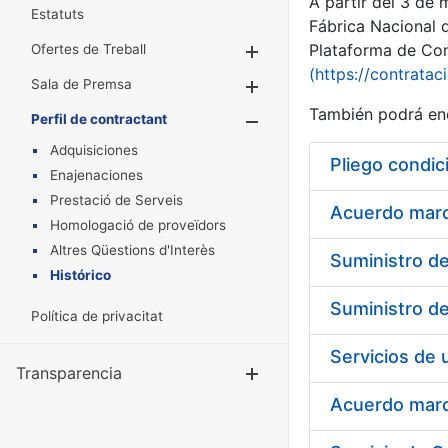
A partir del 3 de
Estatuts
Fábrica Nacional 
Plataforma de Cont
Ofertes de Treball
Mostra/Amaga
(https://contratac
Sala de Premsa
Mostra/Amaga
También podrá enc
Perfil de contractant
Mostra/Amaga
Adquisiciones
Pliego condic
Enajenaciones
Prestació de Serveis
Acuerdo marco
Homologació de proveïdors
Altres Qüestions d'Interès
Histórico
Política de privacitat
Transparencia
Mostra/Amag
Acuerdo marco