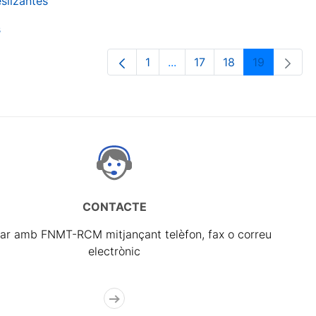
slizantes
s
1
...
17
18
19
Pàgina
Pàgines intermèdies Utilit
Pàgina
Pàgina
Pàgina
CONTACTE
ar amb FNMT-RCM mitjançant telèfon, fax o correu
electrònic