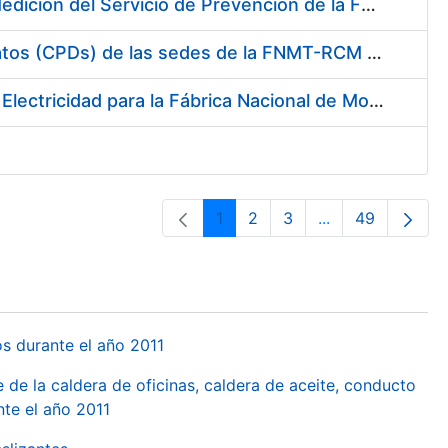
Servicio de Calibración y Verificación Externa de los Equipos de Medición del Servicio de Prevención de la FNMT-RCM
Conexión mediante Fibra Óptica de los Centros de Proceso de Datos (CPDs) de las sedes de la FNMT-RCM de Burgos y Madrid
Contratación de acuerdo marco para el Suministro de Material de Electricidad para la Fábrica Nacional de Moneda y Timbre-Real Casa de la Moneda en su centro de trabajo de Burgos
1
2
3
...
49
Pàgina
Pàgina
Pàgina
Pàgines intermèd
Pàgina
os durante el año 2011
 de la caldera de oficinas, caldera de aceite, conducto
te el año 2011