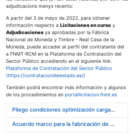
adjudicacions menys recents:
Mostra/Amaga
A partir del 3 de mayo de 2022, para obtener
información respecto a
Licitaciones en curso
y
Mostra/Amaga
Adjudicaciones
ya aprobadas por la Fábrica
Mostra/Amaga
Nacional de Moneda y Timbre - Real Casa de la
Moneda, puede acceder al perfil del contratante del
a FNMT-RCM en la Plataforma de Contratación del
Sector Público accediendo en el siguiente link:
Plataforma de Contratación del Sector Público
(https://contrataciondelestado.es/)
También podrá encontrar más información y algunos
de los procedimientos en
portallicitacion.fnmt.es
Pliego condiciones optimización cargas compras firmado
Mostra/Amaga
Acuerdo marco para la fabricación de piezas