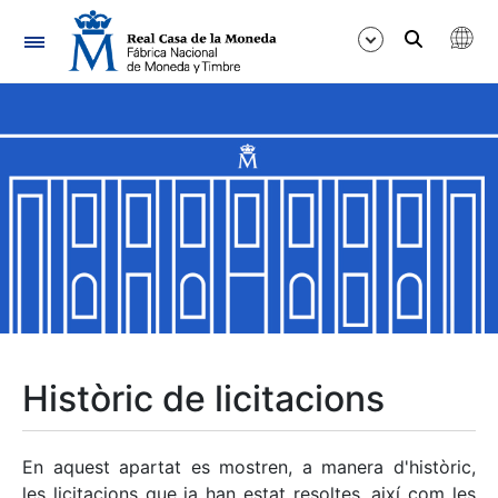
Navegació
Mostra/Amaga
Mostra/Amaga
Mostra/Amaga
Mostra/Amaga
Mostra/Amaga
Històric de licitacions
Mostra/Amaga
En aquest apartat es mostren, a manera d'històric,
les licitacions que ja han estat resoltes, així com les