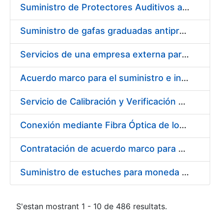
Suministro de Protectores Auditivos a medida para las personas trabajadoras de los Centros de Trabajo de Madrid y Burgos
Suministro de gafas graduadas antiproyecciones para los trabajadores de la FNMT-RCM en los centros de trabajo de Madrid y Burgos
Servicios de una empresa externa para el asesoramiento y resolución de los recursos de alzada que se presentan relacionados con procesos de selección para la FNMT-RCM
Acuerdo marco para el suministro e instalación de persianas, estores y otros complementos
Servicio de Calibración y Verificación Externa de los Equipos de Medición del Servicio de Prevención de la FNMT-RCM
Conexión mediante Fibra Óptica de los Centros de Proceso de Datos (CPDs) de las sedes de la FNMT-RCM de Burgos y Madrid
Contratación de acuerdo marco para el Suministro de Material de Electricidad para la Fábrica Nacional de Moneda y Timbre-Real Casa de la Moneda en su centro de trabajo de Burgos
Suministro de estuches para moneda de 30 €
S'estan mostrant 1 - 10 de 486 resultats.