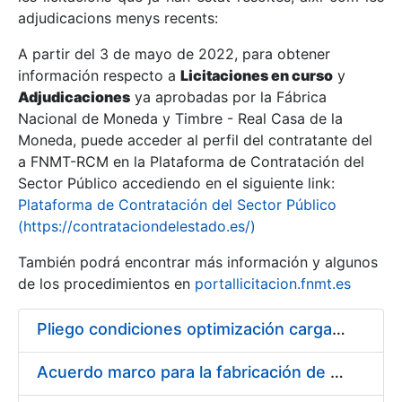
adjudicacions menys recents:
Mostra/Amaga
A partir del 3 de mayo de 2022, para obtener
información respecto a
Licitaciones en curso
y
Mostra/Amaga
Adjudicaciones
ya aprobadas por la Fábrica
Mostra/Amaga
Nacional de Moneda y Timbre - Real Casa de la
Moneda, puede acceder al perfil del contratante del
a FNMT-RCM en la Plataforma de Contratación del
Sector Público accediendo en el siguiente link:
Plataforma de Contratación del Sector Público
(https://contrataciondelestado.es/)
También podrá encontrar más información y algunos
de los procedimientos en
portallicitacion.fnmt.es
Pliego condiciones optimización cargas compras firmado
Mostra/Amaga
Acuerdo marco para la fabricación de piezas