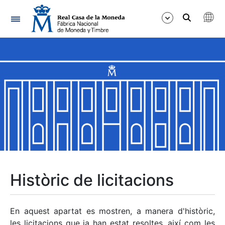
Navegació
Mostra/Amaga
Mostra/Amaga
Mostra/Amaga
Mostra/Amaga
Mostra/Amaga
Històric de licitacions
Mostra/Amaga
En aquest apartat es mostren, a manera d'històric,
les licitacions que ja han estat resoltes, així com les