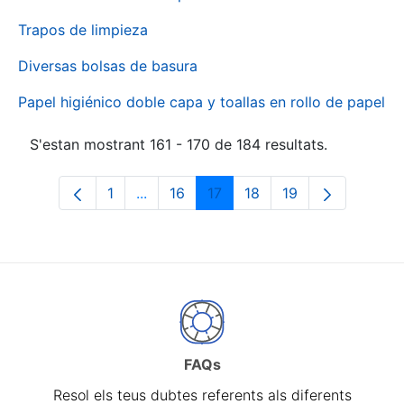
Trapos de limpieza
Diversas bolsas de basura
Papel higiénico doble capa y toallas en rollo de papel
S'estan mostrant 161 - 170 de 184 resultats.
1
...
16
17
18
19
Pàgina
Pàgines intermèdies Utilitzeu TAB per 
Pàgina
Pàgina
Pàgina
Pàgina
FAQs
Resol els teus dubtes referents als diferents