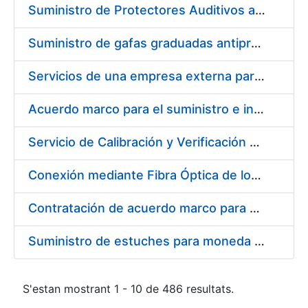
Suministro de Protectores Auditivos a medida para las personas trabajadoras de los Centros de Trabajo de Madrid y Burgos
Suministro de gafas graduadas antiproyecciones para los trabajadores de la FNMT-RCM en los centros de trabajo de Madrid y Burgos
Servicios de una empresa externa para el asesoramiento y resolución de los recursos de alzada que se presentan relacionados con procesos de selección para la FNMT-RCM
Acuerdo marco para el suministro e instalación de persianas, estores y otros complementos
Servicio de Calibración y Verificación Externa de los Equipos de Medición del Servicio de Prevención de la FNMT-RCM
Conexión mediante Fibra Óptica de los Centros de Proceso de Datos (CPDs) de las sedes de la FNMT-RCM de Burgos y Madrid
Contratación de acuerdo marco para el Suministro de Material de Electricidad para la Fábrica Nacional de Moneda y Timbre-Real Casa de la Moneda en su centro de trabajo de Burgos
Suministro de estuches para moneda de 30 €
S'estan mostrant 1 - 10 de 486 resultats.