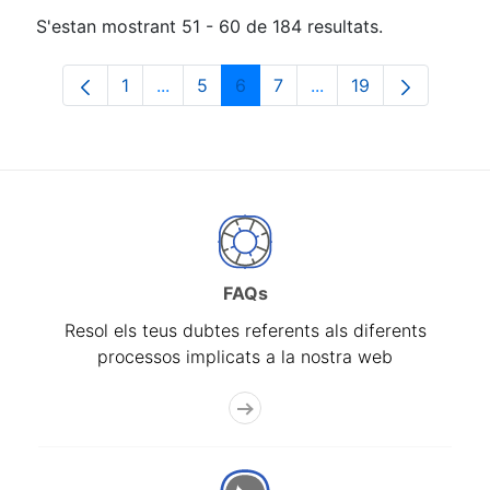
S'estan mostrant 51 - 60 de 184 resultats.
1
...
5
6
7
...
19
Pàgina
Pàgines intermèdies Utilitzeu TAB per n
Pàgina
Pàgina
Pàgina
Pàgines intermèdies 
Pàgina
FAQs
Resol els teus dubtes referents als diferents
processos implicats a la nostra web