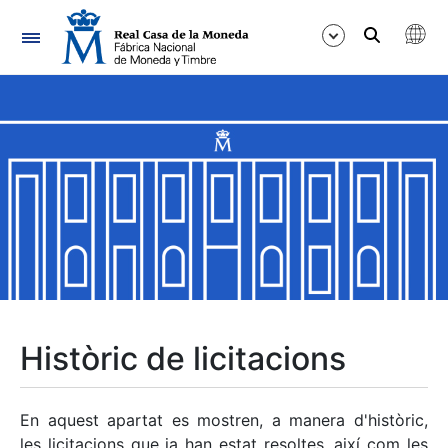
Navegació
Mostra/Amaga
Mostra/Amaga
Mostra/Amaga
Mostra/Amaga
Mostra/Amaga
Històric de licitacions
Mostra/Amaga
En aquest apartat es mostren, a manera d'històric,
les licitacions que ja han estat resoltes, així com les