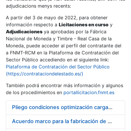
adjudicacions menys recents:
Mostra/Amaga
A partir del 3 de mayo de 2022, para obtener
información respecto a
Licitaciones en curso
y
Mostra/Amaga
Adjudicaciones
ya aprobadas por la Fábrica
Mostra/Amaga
Nacional de Moneda y Timbre - Real Casa de la
Moneda, puede acceder al perfil del contratante del
a FNMT-RCM en la Plataforma de Contratación del
Sector Público accediendo en el siguiente link:
Plataforma de Contratación del Sector Público
(https://contrataciondelestado.es/)
También podrá encontrar más información y algunos
de los procedimientos en
portallicitacion.fnmt.es
Pliego condiciones optimización cargas compras firmado
Mostra/Amaga
Acuerdo marco para la fabricación de piezas