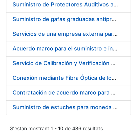
Suministro de Protectores Auditivos a medida para las personas trabajadoras de los Centros de Trabajo de Madrid y Burgos
Suministro de gafas graduadas antiproyecciones para los trabajadores de la FNMT-RCM en los centros de trabajo de Madrid y Burgos
Servicios de una empresa externa para el asesoramiento y resolución de los recursos de alzada que se presentan relacionados con procesos de selección para la FNMT-RCM
Acuerdo marco para el suministro e instalación de persianas, estores y otros complementos
Servicio de Calibración y Verificación Externa de los Equipos de Medición del Servicio de Prevención de la FNMT-RCM
Conexión mediante Fibra Óptica de los Centros de Proceso de Datos (CPDs) de las sedes de la FNMT-RCM de Burgos y Madrid
Contratación de acuerdo marco para el Suministro de Material de Electricidad para la Fábrica Nacional de Moneda y Timbre-Real Casa de la Moneda en su centro de trabajo de Burgos
Suministro de estuches para moneda de 30 €
S'estan mostrant 1 - 10 de 486 resultats.