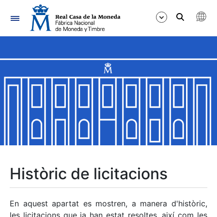
Navegació
Mostra/Amaga
Mostra/Amaga
Mostra/Amaga
Mostra/Amaga
Mostra/Amaga
Històric de licitacions
Mostra/Amaga
En aquest apartat es mostren, a manera d'històric,
les licitacions que ja han estat resoltes, així com les