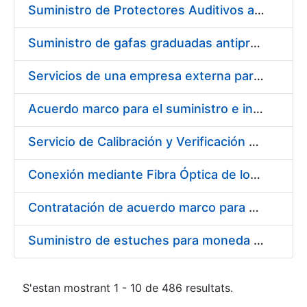
Suministro de Protectores Auditivos a medida para las personas trabajadoras de los Centros de Trabajo de Madrid y Burgos
Suministro de gafas graduadas antiproyecciones para los trabajadores de la FNMT-RCM en los centros de trabajo de Madrid y Burgos
Servicios de una empresa externa para el asesoramiento y resolución de los recursos de alzada que se presentan relacionados con procesos de selección para la FNMT-RCM
Acuerdo marco para el suministro e instalación de persianas, estores y otros complementos
Servicio de Calibración y Verificación Externa de los Equipos de Medición del Servicio de Prevención de la FNMT-RCM
Conexión mediante Fibra Óptica de los Centros de Proceso de Datos (CPDs) de las sedes de la FNMT-RCM de Burgos y Madrid
Contratación de acuerdo marco para el Suministro de Material de Electricidad para la Fábrica Nacional de Moneda y Timbre-Real Casa de la Moneda en su centro de trabajo de Burgos
Suministro de estuches para moneda de 30 €
S'estan mostrant 1 - 10 de 486 resultats.