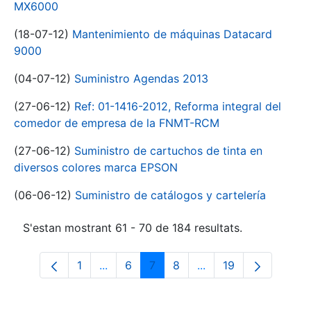
MX6000
(18-07-12)
Mantenimiento de máquinas Datacard
9000
(04-07-12)
Suministro Agendas 2013
(27-06-12)
Ref: 01-1416-2012, Reforma integral del
comedor de empresa de la FNMT-RCM
(27-06-12)
Suministro de cartuchos de tinta en
diversos colores marca EPSON
(06-06-12)
Suministro de catálogos y cartelería
S'estan mostrant 61 - 70 de 184 resultats.
1
...
6
7
8
...
19
Pàgina
Pàgines intermèdies Utilitzeu TAB per n
Pàgina
Pàgina
Pàgina
Pàgines intermèdies 
Pàgina