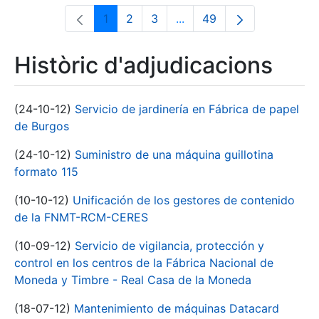
1
2
3
...
49
Pàgina
Pàgina
Pàgina
Pàgines intermèdies Utili
Pàgina
Històric d'adjudicacions
(24-10-12)
Servicio de jardinería en Fábrica de papel
de Burgos
(24-10-12)
Suministro de una máquina guillotina
formato 115
(10-10-12)
Unificación de los gestores de contenido
de la FNMT-RCM-CERES
(10-09-12)
Servicio de vigilancia, protección y
control en los centros de la Fábrica Nacional de
Moneda y Timbre - Real Casa de la Moneda
(18-07-12)
Mantenimiento de máquinas Datacard