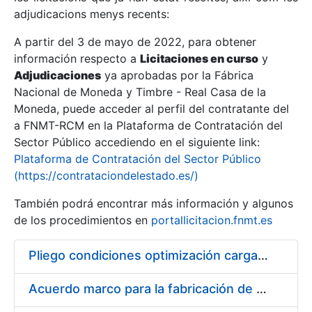
adjudicacions menys recents:
Mostra/Amaga
A partir del 3 de mayo de 2022, para obtener
información respecto a
Licitaciones en curso
y
Mostra/Amaga
Adjudicaciones
ya aprobadas por la Fábrica
Mostra/Amaga
Nacional de Moneda y Timbre - Real Casa de la
Moneda, puede acceder al perfil del contratante del
a FNMT-RCM en la Plataforma de Contratación del
Sector Público accediendo en el siguiente link:
Plataforma de Contratación del Sector Público
(https://contrataciondelestado.es/)
También podrá encontrar más información y algunos
de los procedimientos en
portallicitacion.fnmt.es
Pliego condiciones optimización cargas compras firmado
Mostra/Amaga
Acuerdo marco para la fabricación de piezas