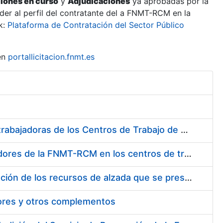
ciones en curso
y
Adjudicaciones
ya aprobadas por la
er al perfil del contratante del a FNMT-RCM en la
k:
Plataforma de Contratación del Sector Público
en
portallicitacion.fnmt.es
Suministro de Protectores Auditivos a medida para las personas trabajadoras de los Centros de Trabajo de Madrid y Burgos
Suministro de gafas graduadas antiproyecciones para los trabajadores de la FNMT-RCM en los centros de trabajo de Madrid y Burgos
Servicios de una empresa externa para el asesoramiento y resolución de los recursos de alzada que se presentan relacionados con procesos de selección para la FNMT-RCM
tores y otros complementos