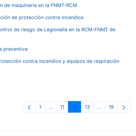
ión de maquinaria en la FNMT-RCM
ción de protección contra incendios
 control de riesgo de Legionella en la RCM-FNMT de
a preventiva
rotección contra incendios y equipos de respiración
1
...
11
12
13
...
19
Pàgina
Pàgines intermèdies Utilitzeu TAB pe
Pàgina
Pàgina
Pàgina
Pàgines intermè
Pàgina