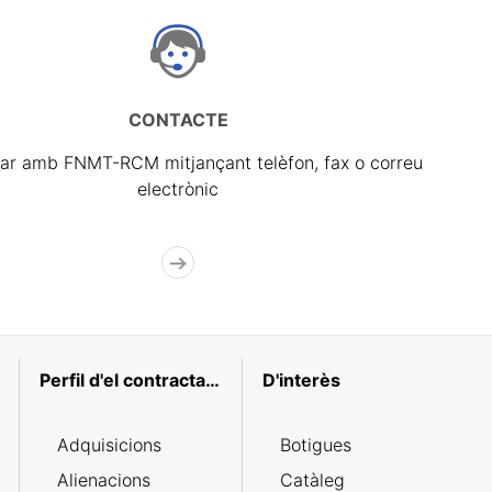
CONTACTE
ar amb FNMT-RCM mitjançant telèfon, fax o correu
electrònic
Perfil d'el contractant
D'interès
Adquisicions
Botigues
Alienacions
Catàleg