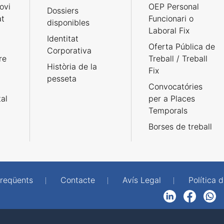
ovi
OEP Personal
Dossiers
at
Funcionari o
disponibles
Laboral Fix
Identitat
Oferta Pública de
Corporativa
re
Treball / Treball
Història de la
Fix
pesseta
Convocatóries
tal
per a Places
Temporals
Borses de treball
freqüents
Contacte
Avís Legal
Política d
LinkedIn
Facebook
WhatsApp