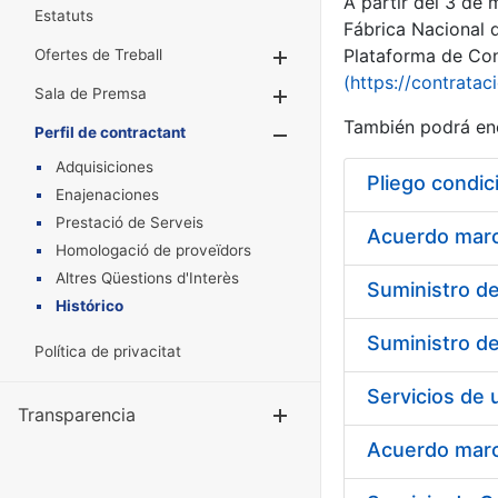
A partir del 3 de
Estatuts
Fábrica Nacional 
Plataforma de Cont
Ofertes de Treball
Mostra/Amaga
(https://contratac
Sala de Premsa
Mostra/Amaga
También podrá enc
Perfil de contractant
Mostra/Amaga
Adquisiciones
Pliego condic
Enajenaciones
Prestació de Serveis
Acuerdo marco
Homologació de proveïdors
Altres Qüestions d'Interès
Histórico
Política de privacitat
Transparencia
Mostra/Amag
Acuerdo marco