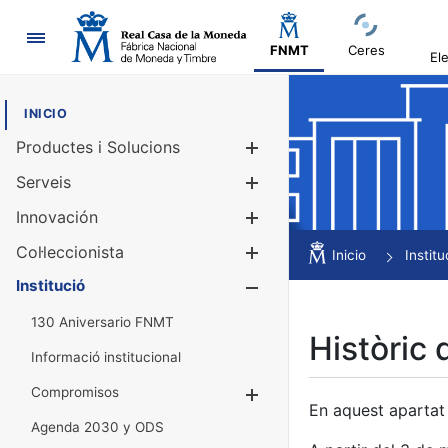
Navegació
FNMT
Ceres
El
INICIO
Productes i Solucions
Mostra/Amag
Serveis
Mostra/Amag
Innovación
Mostra/Amag
Col·leccionista
Mostra/Amag
Inicio
Institu
Institució
Mostra/Amag
130 Aniversario FNMT
Històric 
Informació institucional
Compromisos
Mostra/Amaga
En aquest apartat 
Agenda 2030 y ODS