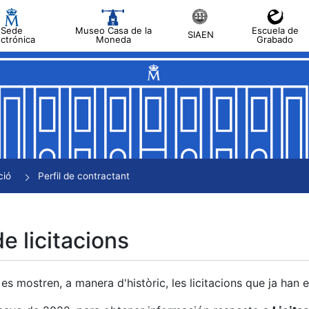
Sede
Museo Casa de la
Escuela de
SIAEN
ectrónica
Moneda
Grabado
a
a
a
a
ció
Perfil de contractant
a
de licitacions
es mostren, a manera d'històric, les licitacions que ja han 