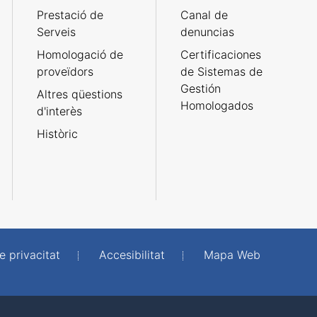
Prestació de
Canal de
Serveis
denuncias
Homologació de
Certificaciones
proveïdors
de Sistemas de
Gestión
Altres qüestions
Homologados
d'interès
Històric
e privacitat
Accesibilitat
Mapa Web