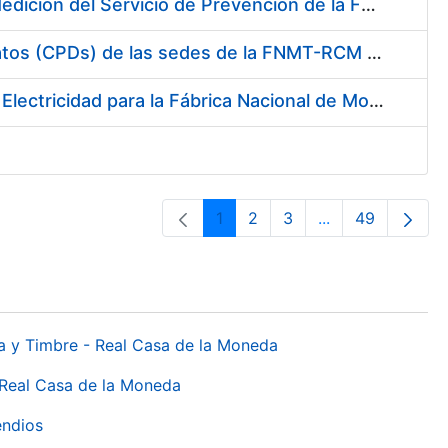
Servicio de Calibración y Verificación Externa de los Equipos de Medición del Servicio de Prevención de la FNMT-RCM
Conexión mediante Fibra Óptica de los Centros de Proceso de Datos (CPDs) de las sedes de la FNMT-RCM de Burgos y Madrid
Contratación de acuerdo marco para el Suministro de Material de Electricidad para la Fábrica Nacional de Moneda y Timbre-Real Casa de la Moneda en su centro de trabajo de Burgos
1
2
3
...
49
Pàgina
Pàgina
Pàgina
Pàgines intermèd
Pàgina
da y Timbre - Real Casa de la Moneda
 Real Casa de la Moneda
endios