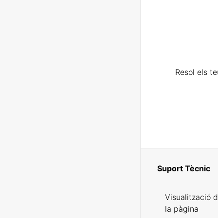
Resol els t
Suport Tècnic
Visualització 
la pàgina