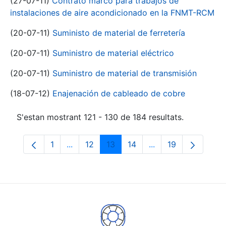
(27-07-11)
Contrato marco para trabajos de
instalaciones de aire acondicionado en la FNMT-RCM
(20-07-11)
Suministo de material de ferretería
(20-07-11)
Suministro de material eléctrico
(20-07-11)
Suministro de material de transmisión
(18-07-12)
Enajenación de cableado de cobre
S'estan mostrant 121 - 130 de 184 resultats.
1
...
12
13
14
...
19
Pàgina
Pàgines intermèdies Utilitzeu TAB per na
Pàgina
Pàgina
Pàgina
Pàgines intermèdies
Pàgina