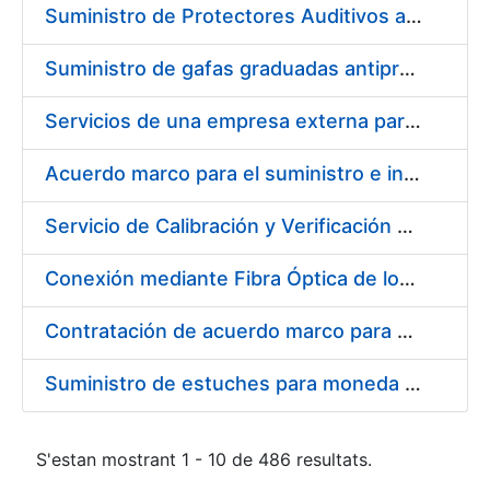
Suministro de Protectores Auditivos a medida para las personas trabajadoras de los Centros de Trabajo de Madrid y Burgos
Suministro de gafas graduadas antiproyecciones para los trabajadores de la FNMT-RCM en los centros de trabajo de Madrid y Burgos
Servicios de una empresa externa para el asesoramiento y resolución de los recursos de alzada que se presentan relacionados con procesos de selección para la FNMT-RCM
Acuerdo marco para el suministro e instalación de persianas, estores y otros complementos
Servicio de Calibración y Verificación Externa de los Equipos de Medición del Servicio de Prevención de la FNMT-RCM
Conexión mediante Fibra Óptica de los Centros de Proceso de Datos (CPDs) de las sedes de la FNMT-RCM de Burgos y Madrid
Contratación de acuerdo marco para el Suministro de Material de Electricidad para la Fábrica Nacional de Moneda y Timbre-Real Casa de la Moneda en su centro de trabajo de Burgos
Suministro de estuches para moneda de 30 €
S'estan mostrant 1 - 10 de 486 resultats.