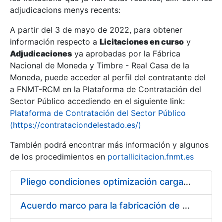
adjudicacions menys recents:
Mostra/Amaga
A partir del 3 de mayo de 2022, para obtener
información respecto a
Licitaciones en curso
y
Mostra/Amaga
Adjudicaciones
ya aprobadas por la Fábrica
Mostra/Amaga
Nacional de Moneda y Timbre - Real Casa de la
Moneda, puede acceder al perfil del contratante del
a FNMT-RCM en la Plataforma de Contratación del
Sector Público accediendo en el siguiente link:
Plataforma de Contratación del Sector Público
(https://contrataciondelestado.es/)
También podrá encontrar más información y algunos
de los procedimientos en
portallicitacion.fnmt.es
Pliego condiciones optimización cargas compras firmado
Mostra/Amaga
Acuerdo marco para la fabricación de piezas