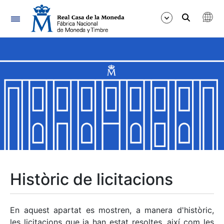
Navegació
Mostra/Amaga
Mostra/Amaga
Mostra/Amaga
Mostra/Amaga
Mostra/Amaga
Històric de licitacions
Mostra/Amaga
En aquest apartat es mostren, a manera d'històric,
les licitacions que ja han estat resoltes, així com les