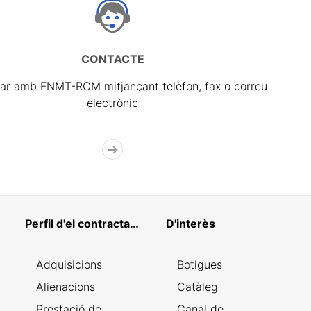
CONTACTE
ar amb FNMT-RCM mitjançant telèfon, fax o correu
electrònic
Perfil d'el contractant
D'interès
Adquisicions
Botigues
Alienacions
Catàleg
Prestació de
Canal de