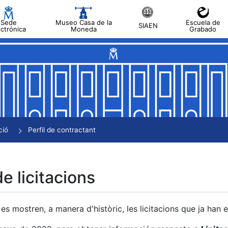
Sede
Museo Casa de la
Escuela de
SIAEN
ectrónica
Moneda
Grabado
a
a
a
a
ció
Perfil de contractant
a
de licitacions
es mostren, a manera d'històric, les licitacions que ja han 