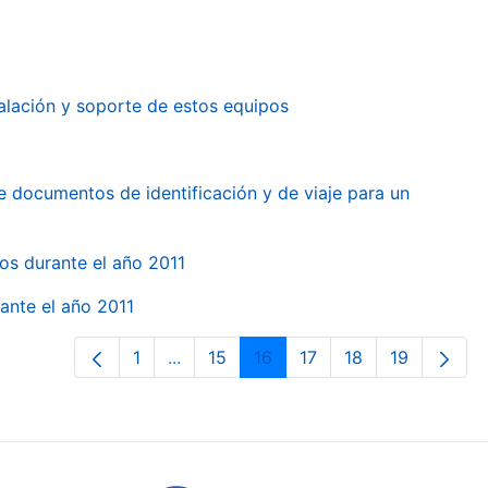
alación y soporte de estos equipos
e documentos de identificación y de viaje para un
gos durante el año 2011
ante el año 2011
1
...
15
16
17
18
19
Pàgina
Pàgines intermèdies Utilitzeu TAB per
Pàgina
Pàgina
Pàgina
Pàgina
Pàgina