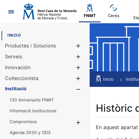
Navegació
FNMT
Ceres
El
INICIO
Productes i Solucions
Mostra/Amag
Serveis
Mostra/Amag
Innovación
Mostra/Amag
Col·leccionista
Mostra/Amag
Inicio
Institu
Institució
Mostra/Amag
130 Aniversario FNMT
Històric 
Informació institucional
Compromisos
Mostra/Amaga
En aquest apartat 
Agenda 2030 y ODS