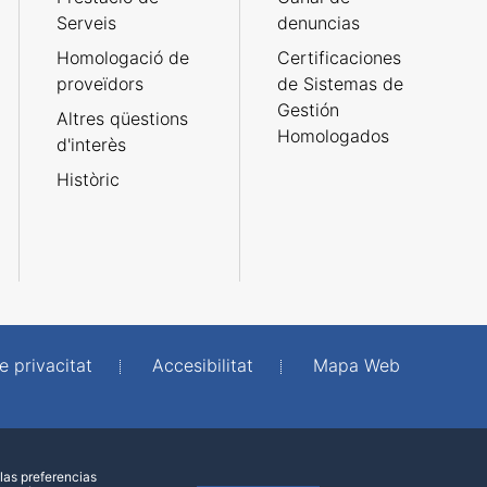
Serveis
denuncias
Homologació de
Certificaciones
proveïdors
de Sistemas de
Gestión
Altres qüestions
Homologados
d'interès
Històric
e privacitat
Accesibilitat
Mapa Web
las preferencias