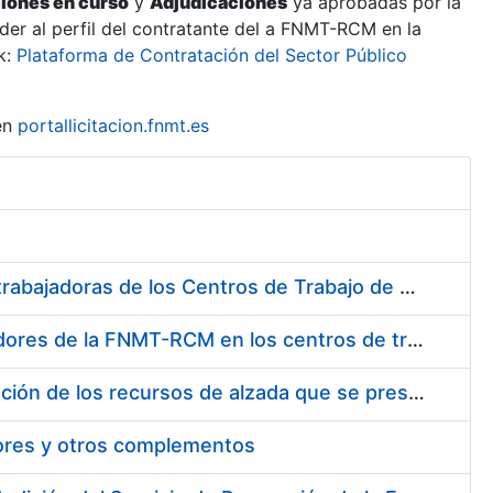
ciones en curso
y
Adjudicaciones
ya aprobadas por la
er al perfil del contratante del a FNMT-RCM en la
k:
Plataforma de Contratación del Sector Público
en
portallicitacion.fnmt.es
Suministro de Protectores Auditivos a medida para las personas trabajadoras de los Centros de Trabajo de Madrid y Burgos
Suministro de gafas graduadas antiproyecciones para los trabajadores de la FNMT-RCM en los centros de trabajo de Madrid y Burgos
Servicios de una empresa externa para el asesoramiento y resolución de los recursos de alzada que se presentan relacionados con procesos de selección para la FNMT-RCM
tores y otros complementos