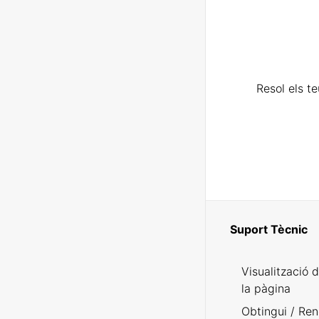
Resol els t
Suport Tècnic
Visualització 
la pàgina
Obtingui / Ren