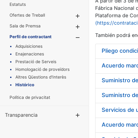
A partir del 3 de
Estatuts
Fábrica Nacional 
Plataforma de Cont
Ofertes de Treball
Mostra/Amaga
(https://contratac
Sala de Premsa
Mostra/Amaga
También podrá enc
Perfil de contractant
Mostra/Amaga
Adquisiciones
Pliego condic
Enajenaciones
Prestació de Serveis
Acuerdo marco
Homologació de proveïdors
Altres Qüestions d'Interès
Histórico
Política de privacitat
Transparencia
Mostra/Amag
Acuerdo marco