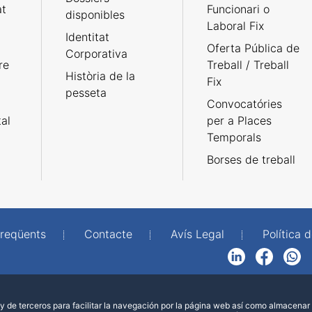
at
Funcionari o
disponibles
Laboral Fix
Identitat
Oferta Pública de
Corporativa
re
Treball / Treball
Història de la
Fix
pesseta
Convocatóries
tal
per a Places
Temporals
Borses de treball
freqüents
Contacte
Avís Legal
Política d
LinkedIn
Facebook
WhatsApp
 de terceros para facilitar la navegación por la página web así como almacenar 