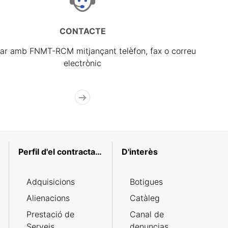
CONTACTE
ar amb FNMT-RCM mitjançant telèfon, fax o correu
electrònic
Perfil d'el contractant
D'interès
Adquisicions
Botigues
Alienacions
Catàleg
Prestació de
Canal de
Serveis
denuncias