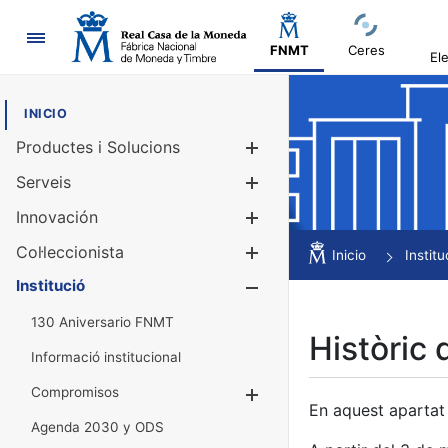
Navegació
FNMT
Ceres
El
INICIO
Productes i Solucions
Mostra/Amag
Serveis
Mostra/Amag
Innovación
Mostra/Amag
Col·leccionista
Mostra/Amag
Inicio
Institu
Institució
Mostra/Amag
130 Aniversario FNMT
Històric 
Informació institucional
Compromisos
Mostra/Amaga
En aquest apartat 
Agenda 2030 y ODS