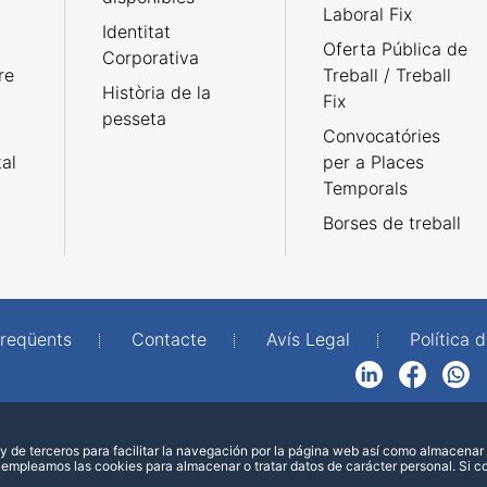
Laboral Fix
Identitat
Oferta Pública de
Corporativa
re
Treball / Treball
Història de la
Fix
pesseta
Convocatóries
tal
per a Places
Temporals
Borses de treball
freqüents
Contacte
Avís Legal
Política d
LinkedIn
Facebook
WhatsApp
 de terceros para facilitar la navegación por la página web así como almacenar 
 empleamos las cookies para almacenar o tratar datos de carácter personal. Si 