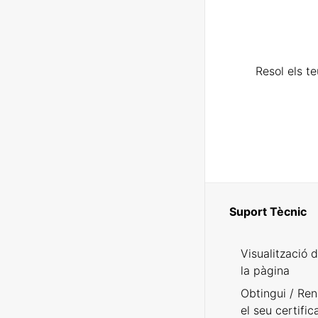
Resol els t
Suport Tècnic
Visualització 
la pàgina
Obtingui / Ren
el seu certific