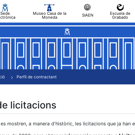
Sede
Museo Casa de la
Escuela de
SIAEN
ectrónica
Moneda
Grabado
a
a
a
a
ció
Perfil de contractant
a
de licitacions
es mostren, a manera d'històric, les licitacions que ja han 