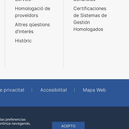
Homologació de
Certificaciones
proveïdors
de Sistemas de
Gestión
Altres qüestions
Homologados
d'interès
Històric
e privacitat
Accesibilitat
Mapa Web
las preferencias
continúa navegando,
ACEPTO