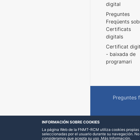
digital
Preguntes
Freqüents sob
Certificats
digitals
Certificat digi
- baixada de
programari
Preguntes 
INFORMACIÓN SOBRE COOKIES
La página Web de la FNMT-RCM utiliza cookies propias y
seleccionadas por el usuario durante su navegación. No
consideramos que acepta su uso
.
Más Información
.