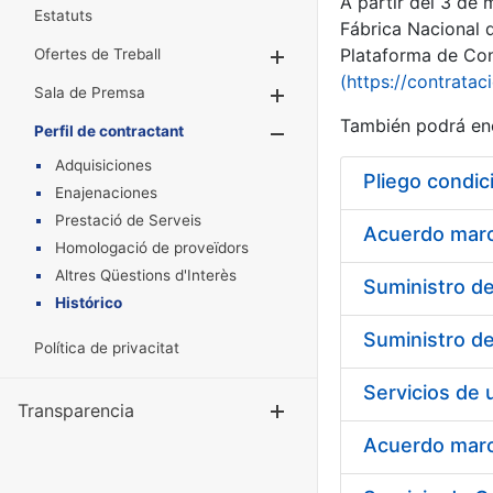
A partir del 3 de
Estatuts
Fábrica Nacional 
Plataforma de Cont
Ofertes de Treball
Mostra/Amaga
(https://contratac
Sala de Premsa
Mostra/Amaga
También podrá enc
Perfil de contractant
Mostra/Amaga
Adquisiciones
Pliego condic
Enajenaciones
Prestació de Serveis
Acuerdo marco
Homologació de proveïdors
Altres Qüestions d'Interès
Histórico
Política de privacitat
Transparencia
Mostra/Amag
Acuerdo marco