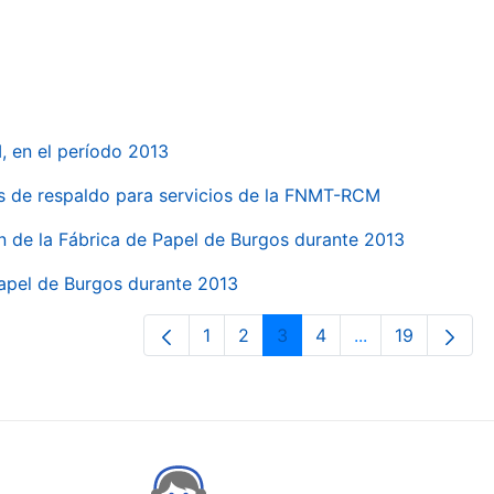
, en el período 2013
s de respaldo para servicios de la FNMT-RCM
n de la Fábrica de Papel de Burgos durante 2013
Papel de Burgos durante 2013
1
2
3
4
...
19
Pàgina
Pàgina
Pàgina
Pàgina
Pàgines intermè
Pàgina