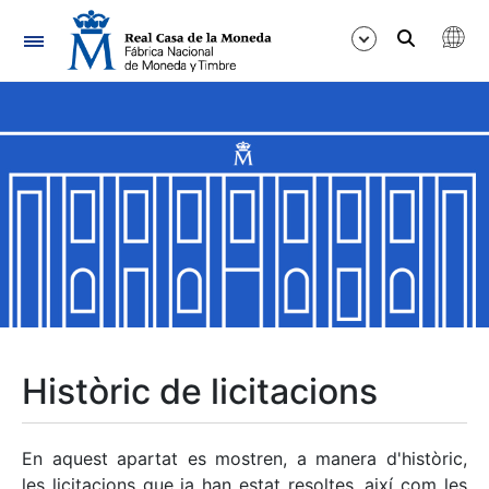
Navegació
Mostra/Amaga
Mostra/Amaga
Mostra/Amaga
Mostra/Amaga
Mostra/Amaga
Històric de licitacions
Mostra/Amaga
En aquest apartat es mostren, a manera d'històric,
les licitacions que ja han estat resoltes, així com les