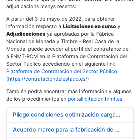
adjudicacions menys recents:
Mostra/Amaga
A partir del 3 de mayo de 2022, para obtener
información respecto a
Licitaciones en curso
y
Mostra/Amaga
Adjudicaciones
ya aprobadas por la Fábrica
Mostra/Amaga
Nacional de Moneda y Timbre - Real Casa de la
Moneda, puede acceder al perfil del contratante del
a FNMT-RCM en la Plataforma de Contratación del
Sector Público accediendo en el siguiente link:
Plataforma de Contratación del Sector Público
(https://contrataciondelestado.es/)
También podrá encontrar más información y algunos
de los procedimientos en
portallicitacion.fnmt.es
Pliego condiciones optimización cargas compras firmado
Mostra/Amaga
Acuerdo marco para la fabricación de piezas