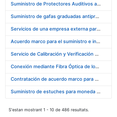
Suministro de Protectores Auditivos a medida para las personas trabajadoras de los Centros de Trabajo de Madrid y Burgos
Suministro de gafas graduadas antiproyecciones para los trabajadores de la FNMT-RCM en los centros de trabajo de Madrid y Burgos
Servicios de una empresa externa para el asesoramiento y resolución de los recursos de alzada que se presentan relacionados con procesos de selección para la FNMT-RCM
Acuerdo marco para el suministro e instalación de persianas, estores y otros complementos
Servicio de Calibración y Verificación Externa de los Equipos de Medición del Servicio de Prevención de la FNMT-RCM
Conexión mediante Fibra Óptica de los Centros de Proceso de Datos (CPDs) de las sedes de la FNMT-RCM de Burgos y Madrid
Contratación de acuerdo marco para el Suministro de Material de Electricidad para la Fábrica Nacional de Moneda y Timbre-Real Casa de la Moneda en su centro de trabajo de Burgos
Suministro de estuches para moneda de 30 €
S'estan mostrant 1 - 10 de 486 resultats.