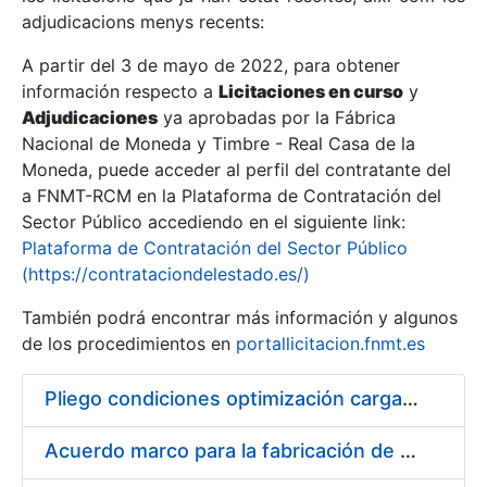
adjudicacions menys recents:
Mostra/Amaga
A partir del 3 de mayo de 2022, para obtener
información respecto a
Licitaciones en curso
y
Mostra/Amaga
Adjudicaciones
ya aprobadas por la Fábrica
Mostra/Amaga
Nacional de Moneda y Timbre - Real Casa de la
Moneda, puede acceder al perfil del contratante del
a FNMT-RCM en la Plataforma de Contratación del
Sector Público accediendo en el siguiente link:
Plataforma de Contratación del Sector Público
(https://contrataciondelestado.es/)
También podrá encontrar más información y algunos
de los procedimientos en
portallicitacion.fnmt.es
Pliego condiciones optimización cargas compras firmado
Mostra/Amaga
Acuerdo marco para la fabricación de piezas