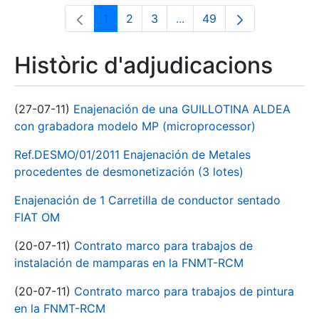
1
2
3
...
49
Pàgina
Pàgina
Pàgina
Pàgines intermèdies Utili
Pàgina
Històric d'adjudicacions
(27-07-11)
Enajenación de una GUILLOTINA ALDEA
con grabadora modelo MP (microprocessor)
Ref.DESMO/01/2011 Enajenación de Metales
procedentes de desmonetización (3 lotes)
Enajenación de 1 Carretilla de conductor sentado
FIAT OM
(20-07-11)
Contrato marco para trabajos de
instalación de mamparas en la FNMT-RCM
(20-07-11)
Contrato marco para trabajos de pintura
en la FNMT-RCM