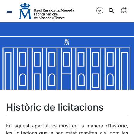
Navegació
Mostra/Amaga
Mostra/Amaga
Mostra/Amaga
Mostra/Amaga
Mostra/Amaga
Històric de licitacions
Mostra/Amaga
En aquest apartat es mostren, a manera d'històric,
les licitacions que ja han estat resoltes, així com les