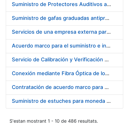
Suministro de Protectores Auditivos a medida para las personas trabajadoras de los Centros de Trabajo de Madrid y Burgos
Suministro de gafas graduadas antiproyecciones para los trabajadores de la FNMT-RCM en los centros de trabajo de Madrid y Burgos
Servicios de una empresa externa para el asesoramiento y resolución de los recursos de alzada que se presentan relacionados con procesos de selección para la FNMT-RCM
Acuerdo marco para el suministro e instalación de persianas, estores y otros complementos
Servicio de Calibración y Verificación Externa de los Equipos de Medición del Servicio de Prevención de la FNMT-RCM
Conexión mediante Fibra Óptica de los Centros de Proceso de Datos (CPDs) de las sedes de la FNMT-RCM de Burgos y Madrid
Contratación de acuerdo marco para el Suministro de Material de Electricidad para la Fábrica Nacional de Moneda y Timbre-Real Casa de la Moneda en su centro de trabajo de Burgos
Suministro de estuches para moneda de 30 €
S'estan mostrant 1 - 10 de 486 resultats.