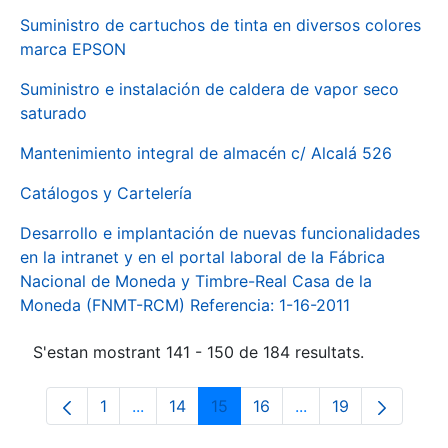
Suministro de cartuchos de tinta en diversos colores
marca EPSON
Suministro e instalación de caldera de vapor seco
saturado
Mantenimiento integral de almacén c/ Alcalá 526
Catálogos y Cartelería
Desarrollo e implantación de nuevas funcionalidades
en la intranet y en el portal laboral de la Fábrica
Nacional de Moneda y Timbre-Real Casa de la
Moneda (FNMT-RCM) Referencia: 1-16-2011
S'estan mostrant 141 - 150 de 184 resultats.
1
...
14
15
16
...
19
Pàgina
Pàgines intermèdies Utilitzeu TAB per na
Pàgina
Pàgina
Pàgina
Pàgines intermèdies
Pàgina